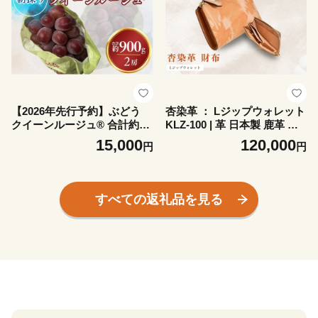
【2026年先行予約】ぶどう
杏染革 ： Lジップウォレット
クイーンルージュ® 合計約90
KLZ-100 | 革 日本製 鹿革 革
0g｜果物 フルーツ 赤ぶどう
財布 千曲市 長野県産 信州
15,000
120,000
円
円
葡萄 ブドウ 種無し 種なし 皮
ごと 千曲市 長野県 信州
すべての返礼品を見る