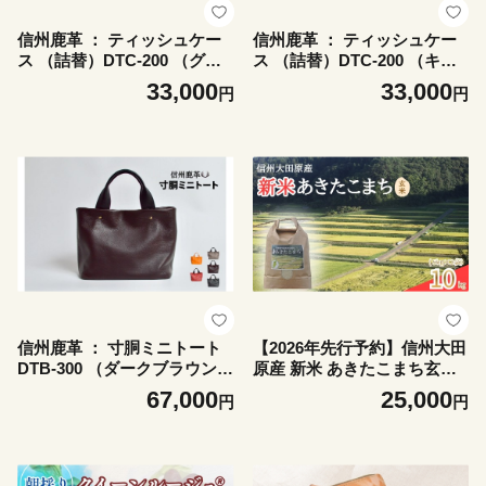
信州鹿革 ： ティッシュケー
信州鹿革 ： ティッシュケー
ス （詰替）DTC-200 （グレ
ス （詰替）DTC-200 （キャ
ー） | 革製 日本製 鹿革 レザ
メル） | 革製 日本製 鹿革 レ
33,000
33,000
円
円
ーケース 千曲市 長野県産 信
ザーケース 千曲市 長野県産
州
信州
信州鹿革 ： 寸胴ミニトート
【2026年先行予約】信州大田
DTB-300 （ダークブラウン）
原産 新米 あきたこまち玄米
| 革製 日本製 鹿革 トートバ
10kg (5kg×2袋) | あきたこま
67,000
25,000
円
円
ッグ レザーバッグ 千曲市 長
ち 新米 玄米 お米 おこめ コ
野県産 信州
メ 10キロ 千曲市 信州 長野県