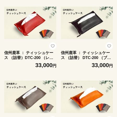
信州鹿革 ： ティッシュケー
信州鹿革 ： ティッシュケー
ス （詰替）DTC-200 （レッ
ス （詰替） DTC-200 （ブラ
ド） | 革製 日本製 鹿革 レザ
ック） | 革製 日本製 鹿革 レ
33,000
33,000
円
円
ーケース 千曲市 長野県産 信
ザーケース 千曲市 長野県産
州
信州