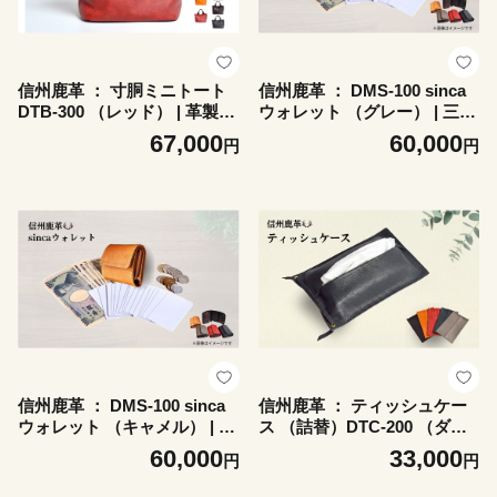
信州鹿革 ： 寸胴ミニトート
信州鹿革 ： DMS-100 sinca
DTB-300 （レッド） | 革製
ウォレット （グレー） | 三つ
日本製 鹿革 トートバッグ レ
折り財布 財布 カードケース
67,000
60,000
円
円
ザーバッグ 千曲市 長野県産
小銭入れ レザー 革製品 千曲
信州
市 長野県産 信州
信州鹿革 ： DMS-100 sinca
信州鹿革 ： ティッシュケー
ウォレット （キャメル） | 三
ス （詰替）DTC-200 （ダー
つ折り財布 財布 カードケー
クブラウン） | 革製 日本製
60,000
33,000
円
円
ス 小銭入れ レザー 革製品 千
鹿革 レザーケース 千曲市 長
曲市 長野県産 信州
野県産 信州