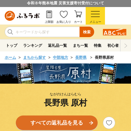
令和８年熊本地震 災害支援寄付受付について
上限額
お気に入り
カート
メニュー
検索
トップ
ランキング
返礼品一覧
まち一覧
特集
初心者ガイド
ホーム
まちから探す
中部地方
長野県
長野県原村
ながのけんはらむら
長野県 原村
すべての返礼品を見る