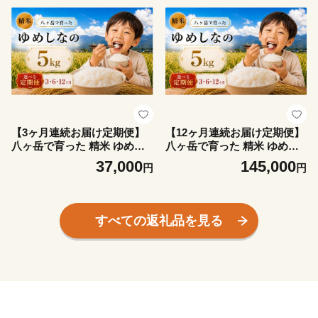
諏訪郡 原村
【3ヶ月連続お届け定期便】
【12ヶ月連続お届け定期便】
八ヶ岳で育った 精米 ゆめし
八ヶ岳で育った 精米 ゆめし
なの5kg お米 | 令和7年産 米
なの5kg お米 | 令和7年産 米
37,000
145,000
円
円
お米 白米 精米 甘み もちもち
お米 白米 精米 甘み もちもち
信州 八ヶ岳 長野県 諏訪郡 原
信州 八ヶ岳 長野県 諏訪郡 原
村
村
すべての返礼品を見る