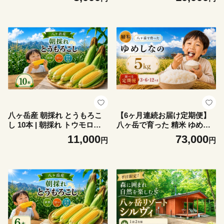
高校生以上 小学生 中学生 夏
星 日本一の標高 信州 八ヶ岳
星 日本一の標高 信州 八ヶ岳
長野県 諏訪郡 原村
長野県 諏訪郡 原村
八ヶ岳産 朝採れ とうもろこ
【6ヶ月連続お届け定期便】
し 10本 | 朝採れ トウモロコ
八ヶ岳で育った 精米 ゆめし
シ とうもろこし 自然 旨味 甘
なの5kg お米 | 令和7年産 米
11,000
73,000
円
円
味 信州 八ヶ岳 長野県 諏訪郡
お米 白米 精米 甘み もちもち
原村
信州 八ヶ岳 長野県 諏訪郡 原
村