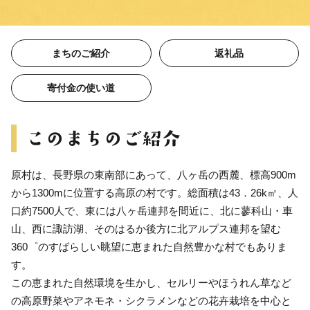
まちのご紹介
返礼品
寄付金の使い道
原村は、長野県の東南部にあって、八ヶ岳の西麓、標高900m
から1300mに位置する高原の村です。総面積は43．26k㎡、人
口約7500人で、東には八ヶ岳連邦を間近に、北に蓼科山・車
山、西に諏訪湖、そのはるか後方に北アルプス連邦を望む
360゜のすばらしい眺望に恵まれた自然豊かな村でもありま
す。
この恵まれた自然環境を生かし、セルリーやほうれん草など
の高原野菜やアネモネ・シクラメンなどの花卉栽培を中心と