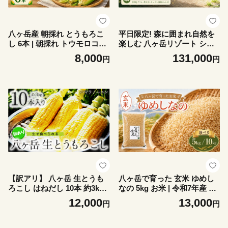
八ヶ岳産 朝採れ とうもろこ
平日限定! 森に囲まれ自然を
し 6本 | 朝採れ トウモロコシ
楽しむ 八ヶ岳リゾート シル
とうもろこし 自然 旨味 甘味
ヴィ 1泊 2名様 【BBQグリ
8,000
131,000
円
円
信州 八ヶ岳 長野県 諏訪郡 原
ル・焚火台・キッチン食器セ
村
ット付】| 宿泊 お泊り 素泊ま
り リゾート 自然 旅行 信州
八ヶ岳 長野県 諏訪郡 原村市
【訳アリ】 八ヶ岳 生とうも
八ヶ岳で育った 玄米 ゆめし
ろこし はねだし 10本 約3kg
なの 5kg お米 | 令和7年産 米
【2026年7月中旬～発送】| ハ
お米 玄米 甘み もちもち 信州
12,000
13,000
円
円
マラノーエン 訳あり とうも
八ヶ岳 長野県 諏訪郡 原村
ろこし 生 トウモロコシ 野菜
新鮮 極上 信州 八ヶ岳 長野県