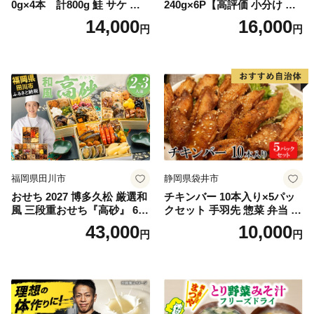
0g×4本 計800g 鮭 サケ 鮭
240g×6P【高評価 小分け 惣
ほぐし サケフレーク シャケ
菜 牛たん 一人暮らし 冷凍】
14,000
16,000
円
円
フレーク 鮭フレーク
福岡県田川市
静岡県袋井市
おせち 2027 博多久松 厳選和
チキンバー 10本入り×5パッ
風 三段重おせち『高砂』 6.5
クセット 手羽先 惣菜 弁当 お
寸 3段重 2～3人前 おせち料
かず お酒 おつまみ ギフト キ
43,000
10,000
円
円
理 重箱 お正月 冷凍おせち 縁
ャンプ アウトドア キャンプ
起物 祝箸付 福岡 お節 オセチ
飯 保存食 非常食 鶏肉 肉 お
oseti osechi お祝い 迎春おせ
肉 鶏 人気 厳選 静岡県袋井市
ち 本格おせち おせち予約 年
末 年始 お取り寄せ 新春 贅沢
おせち こだわりおせち 惣菜