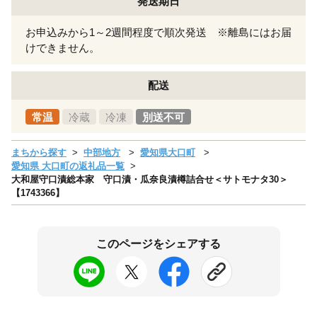
発送期日
お申込みから1～2週間程度で順次発送 ※離島にはお届
けできません。
配送
常温
冷蔵
冷凍
別送不可
まちから探す
中部地方
愛知県大口町
愛知県 大口町の返礼品一覧
大和屋守口漬総本家 守口漬・瓜奈良漬樽詰合せ＜サトモナタ30＞
【1743366】
このページをシェアする