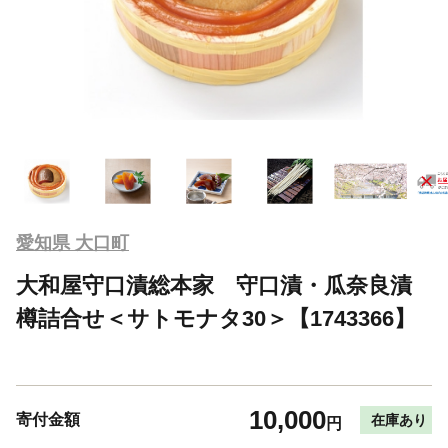
愛知県 大口町
大和屋守口漬総本家 守口漬・瓜奈良漬
樽詰合せ＜サトモナタ30＞【1743366】
10,000
寄付金額
在庫あり
円