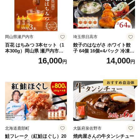
岡山県瀬戸内市
埼玉県日高市
百花 はちみつ 3本セット（1
餃子のはながさ ホワイト餃
本300g）岡山県 瀬戸内市産
子 64個 16個×4パック 冷凍
石黒農園 ヨーグルト パン 砂
中華 点心 B級グルメ ご当地
16,000
14,000
円
円
糖の代わり 香り高い いい香
野菜 おつまみ おかず 簡単調
り 季節の花の蜜 トンガリ容
理 時短 リピート 保存 豚肉
器入り
特製 ポーク 大きめ ジューシ
ー ギフト お取り寄せ 日高市
北海道鹿部町
大阪府泉佐野市
鮭フレーク（紅鮭ほぐし）20
焼肉屋さんの牛タンシチュー