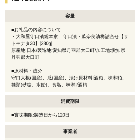
容量
■お礼品の内容について
・大和屋守口漬総本家 守口漬・瓜奈良漬樽詰合せ【サ
トモナタ30】[280g]
原産地:日本/製造地:愛知県丹羽郡大口町/加工地:愛知県
丹羽郡大口町
■原材料・成分
守口大根(国産)、瓜(国産)、漬け原材料[酒粕、味淋粕、
糖類(砂糖、水飴)、食塩、味淋]/酒精
消費期限
■賞味期限:製造日から120日
事業者