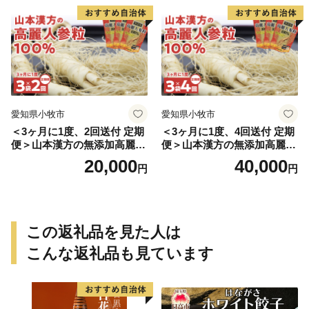
愛知県小牧市
愛知県小牧市
＜3ヶ月に1度、2回送付 定期
＜3ヶ月に1度、4回送付 定期
便＞山本漢方の無添加高麗人
便＞山本漢方の無添加高麗人
参粒
参粒
20,000
40,000
円
円
この返礼品を見た人は
こんな返礼品も見ています