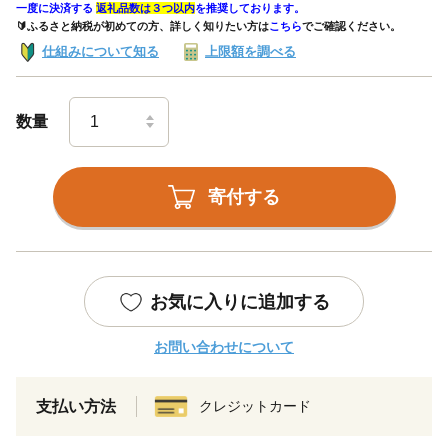
一度に決済する
返礼品数は３つ以内
を推奨しております。
🔰ふるさと納税が初めての方、詳しく知りたい方は
こちら
でご確認ください。
仕組みについて知る
上限額を調べる
数量
寄付する
お気に入りに追加する
お問い合わせについて
支払い方法
クレジットカード