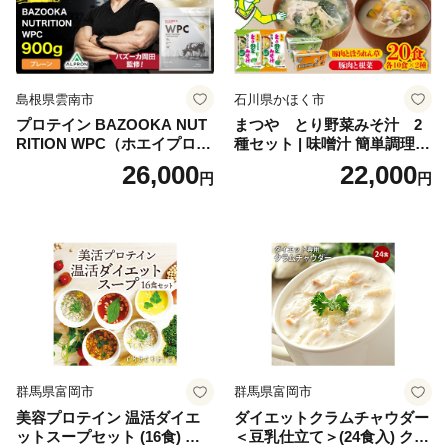
老舗おせち ふるさと納税お
せち 御節 お節料理 正月 調理
不要 おせち料理2027
島根県雲南市
石川県かほく市
プロテイン BAZOOKA NUT
まつや とり野菜みそ汁 2
RITION WPC（ホエイプロテ
種セット | 味噌汁 簡単調理
イン）＜プレーン＞ 900g｜
お味噌 おみそ みそ とり野菜
26,000
22,000
円
円
バズーカ岡田監修・植物由来
時短料理 時短ごはん ご当地
の甘味料使用・国内製造 島
フリーズドライ
根県雲南市/株式会社アルプ
ロン [AIEN005]
群馬県富岡市
群馬県富岡市
美容プロテイン 温活ダイエ
ダイエットクラムチャウダー
ットスープセット (16食) 小
＜豆乳仕立て＞(24食入) クラ