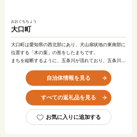
おおぐちちょう
大口町
大口町は愛知県の西北部にあり、犬山扇状地の東南部に
位置する「木の葉」の形をしたまちです。
まちを縦断するように、五条川が流れており、五条川桜
並木は「日本さくら名所100選」に選ばれています。
また町内には、約６８０社の企業がある一方で、国宝松
自治体情報を見る
江城を築城した武将「堀尾吉晴公」の生誕地でもある
大口町には、史跡や豊かな田園風景も多く共存していま
すべての返礼品を見る
す。
令和２年の住民アンケートでは、住みやすさを感じてい
お気に入りに追加する
る住民の割合は93.2％でした。
これからも大口町をより良いまちにするため、暖かいご