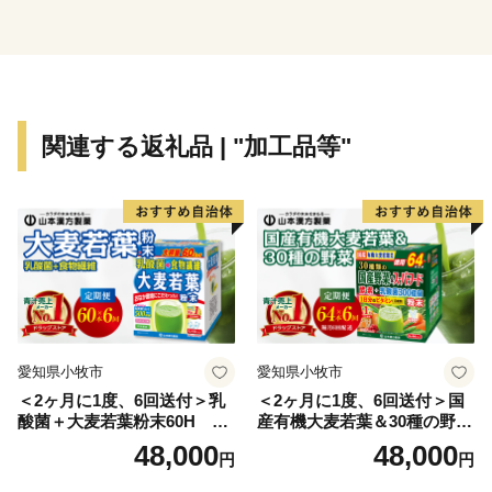
支援をよろしくお願いいたします。
関連する返礼品 | "加工品等"
愛知県小牧市
愛知県小牧市
＜2ヶ月に1度、6回送付＞乳
＜2ヶ月に1度、6回送付＞国
酸菌＋大麦若葉粉末60H 山
産有機大麦若葉＆30種の野
本漢方 定期便
菜 山本漢方 定期便
48,000
48,000
円
円