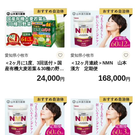
愛知県小牧市
愛知県小牧市
＜2ヶ月に1度、3回送付＞国
＜12ヶ月連続＞NMN 山本
産有機大麦若葉＆30種の野
漢方 定期便
菜 山本漢方 定期便
24,000
168,000
円
円