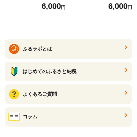
分け スープ 食べ比べ セット
ムチャウダー 豆乳 ダイエッ
6,000
6,000
円
円
詰合せ クラムチャウダー チ
ト スープ プロテイン たんぱ
ゲ コーン ポタージュ トマト
く質 食物繊維 食品 F20E-799
温活 ダイエット 美容 プロテ
イン 食品 F20E-809
ふるラボとは
はじめてのふるさと納税
よくあるご質問
コラム