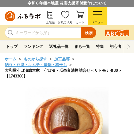
令和８年熊本地震 災害支援寄付受付について
上限額
お気に入り
カート
メニュー
検索
トップ
ランキング
返礼品一覧
まち一覧
特集
初心者ガイド
ホーム
ものから探す
加工品等
納豆・豆腐・キムチ・漬物・梅干し
大和屋守口漬総本家 守口漬・瓜奈良漬樽詰合せ＜サトモナタ30＞
【1743366】