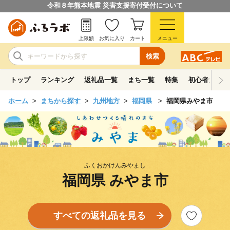
令和８年熊本地震 災害支援寄付受付について
上限額
お気に入り
カート
メニュー
検索
トップ
ランキング
返礼品一覧
まち一覧
特集
初心者ガイド
ホーム
まちから探す
九州地方
福岡県
福岡県みやま市
ふくおかけんみやまし
福岡県 みやま市
すべての返礼品を見る