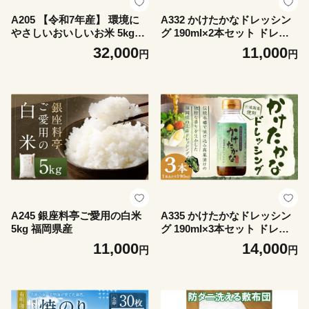
A205 【令和7年産】 環境に
A332 かけたかなドレッシン
やさしいおいしいお米 5kg×2
グ 190ml×2本セット ドレッ
袋 合計10kg 【2026年10月上
シング 調味料 料理 サラダド
32,000
11,000
円
円
旬迄順次発送予定】 つやおと
レッシング サラダ 野菜 高菜
め 精米 米 バイオマス 福岡県
三池高菜
みやま市
A245 銀座料亭ご愛用の白米
A335 かけたかなドレッシン
5kg 福岡県産
グ 190ml×3本セット ドレッ
シング 調味料 料理 サラダド
11,000
14,000
円
円
レッシング サラダ 野菜 高菜
三池高菜