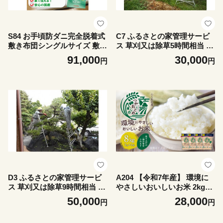
S84 お手頃防ダニ完全脱着式
C7 ふるさとの家管理サービ
敷き布団シングルサイズ 敷布
ス 草刈又は除草5時間相当 家
団 敷き布団 布団 寝具 完全脱
管理 ふるさと 管理サービス
91,000
30,000
円
円
着式 脱着式 脱着 国産 シング
実家 親戚 空き家 お手入れ
ル
D3 ふるさとの家管理サービ
A204 【令和7年産】 環境に
ス 草刈又は除草9時間相当 家
やさしいおいしいお米 2kg×4
管理 ふるさと 管理サービス
袋 合計8kg 【2026年10月上
50,000
28,000
円
円
実家 親戚 空き家 お手入れ
旬迄順次発送予定】 つやおと
め 精米 米 バイオマス 福岡県