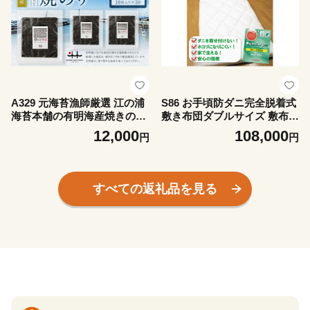
A329 元海苔漁師厳選 江の浦
S86 お手頃防ダニ完全脱着式
海苔本舗の有明海産焼きのり
敷き布団ダブルサイズ 敷布団
30枚セット （全形10枚×3
敷き布団 布団 寝具 完全脱着
12,000
108,000
円
円
袋） 海苔 のり ノリ 有明海苔
式 脱着式 脱着 国産 ダブル
有明のり 有明ノリ 有明産 焼
き海苔 焼きのり 焼きノリ 30
枚 セット
すべての返礼品を見る