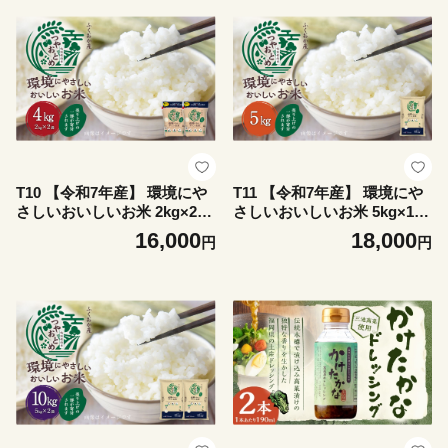
みやま市
T10 【令和7年産】 環境にや
T11 【令和7年産】 環境にや
さしいおいしいお米 2kg×2袋
さしいおいしいお米 5kg×1袋
合計4kg 【2026年10月上旬迄
【2026年10月上旬迄順次発送
16,000
18,000
円
円
順次発送予定】 つやおとめ
予定】 つやおとめ 精米 米 バ
精米 米 バイオマス 福岡県 み
イオマス 福岡県 みやま市
やま市