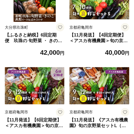
大分県玖珠町
京都府亀岡市
【ふるさと納税】6回定期
【11月発送】【4回定期便】
便 玖珠の 旬野菜 ・ きのこ
＜アスカ有機農園＞旬の京野
6-10品 詰め合わせ ｜ 大分県
菜セットS＊毎月お届け全4回
42,000
40,000
玖珠町 野菜 きのこ 旬 定期便
《定期便 野菜 やさい セット
円
円
冷蔵 産地直送 新鮮 お取り寄
新鮮 詰合せ 旬 野菜定期便 野
せ
菜詰め合わせ 野菜セット 京
野菜 旬の野菜 新鮮野菜 有機
野菜 無農薬野菜 野菜定期便
野菜 定期便 やさい 定期便 野
菜セット やさいセット 春野
菜 夏野菜 秋野菜 冬野菜 旬 4
ヶ月 京野菜定期便 有機野菜
定期便 旬野菜定期便 無農薬
野菜定期便》
京都府亀岡市
京都府亀岡市
【11月発送】【6回定期便】
【11月発送】《アスカ有機農
＜アスカ有機農園＞旬の京野
園》旬の京野菜セットL（平
菜セットL（平飼い卵付）＊
飼い卵付）《野菜 やさい セ