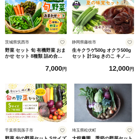
茨城県筑西市
静岡県藤枝市
野菜 セット 旬 有機野菜 おま
生キクラゲ500g オクラ500g
かせ セット 8種類 詰め合わ
セット 計1kg きのこ キノコ
せ 野菜セット やさい ベビー
キクラゲ きくらげ おくら 野
7,000
12,000
リーフ レタス にんじん ねぎ
菜 生きくらげ やさい さのさ
円
円
小松菜 ほうれん草 野菜ステ
んち JGAP認証農場 国産 調
ィック オクラ 大根 ヤサイ ya
理 中華 スープ 肉巻き 天ぷら
sai 旬の野菜セット 7000円 新
夏 静岡県 藤枝市
鮮 茨城県 筑西
千葉県我孫子市
埼玉県松伏町
野菜 旬の野菜セット Sサイズ
大舘農園 季節の野菜セット