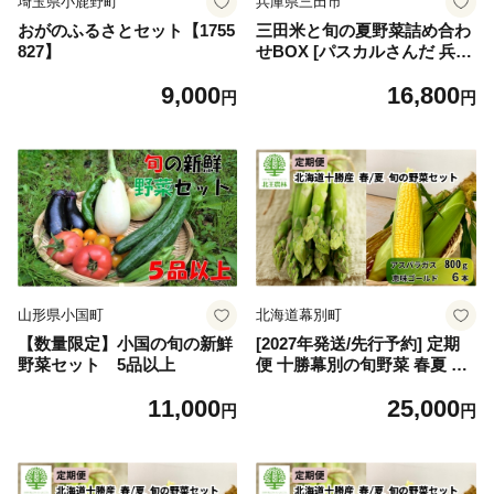
埼玉県小鹿野町
兵庫県三田市
おがのふるさとセット【1755
三田米と旬の夏野菜詰め合わ
827】
せBOX [パスカルさんだ 兵庫
県 三田市 3d28bae660051] 三
9,000
16,800
田米 米 新米 白米 今摺米 野
円
円
菜 野菜詰め合わせ 野菜セッ
ト 旬の野菜 夏野菜 産地直送
クール便 詰め合わせ 冷蔵 期
間限定 数量限定
山形県小国町
北海道幕別町
【数量限定】小国の旬の新鮮
[2027年発送/先行予約] 定期
野菜セット 5品以上
便 十勝幕別の旬野菜 春夏 2
回お届け（アスパラガス 800
11,000
25,000
g・とうもろこし 6本） [北王
円
円
農林] 【 アスパラ アスパラガ
ス グリーン ハウス 恵味ゴー
ルド とうもろこし とうきび
コーン 野菜 甘い 北海道 十勝