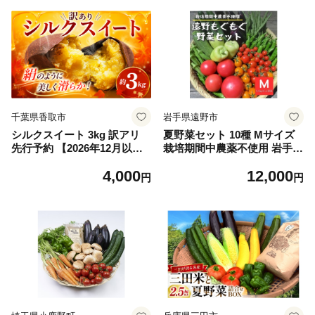
せ 旬 野菜定期便 野菜詰め合
り寄せ お米 ごはん ご飯 こ
わせ 野菜セット 京野菜 旬の
しひかり おにぎり 白米 ふる
野菜 新鮮野菜 有機野菜 無農
さと納税 米
薬野菜 野菜定期便 野菜 定期
便 やさい 定期便 野菜セット
やさいセット 春野菜 夏野菜
秋野菜 冬野菜 旬 ケージフリ
ー 卵 たまご タマゴ 玉子 12
ヶ月》
千葉県香取市
岩手県遠野市
シルクスイート 3kg 訳アリ
夏野菜セット 10種 Mサイズ
先行予約 【2026年12月以降
栽培期間中農薬不使用 岩手県
発送】 3キロ しるくすいーと
遠野市 遠野もぐもぐカントリ
4,000
12,000
さつまいも サツマイモ 芋 熟
ー【1634884】
円
円
成 焼き芋 に おすすめ 産地直
送 不揃い 訳あり わけあり 椎
名農園 千葉県 香取市 SIN001