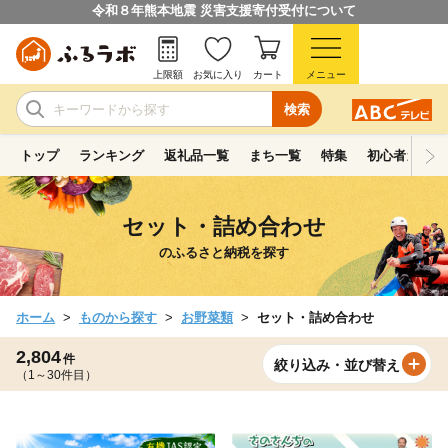
令和８年熊本地震 災害支援寄付受付について
上限額
お気に入り
カート
メニュー
検索
トップ
ランキング
返礼品一覧
まち一覧
特集
初心者ガイド
セット・詰め合わせ
のふるさと納税を探す
ホーム
ものから探す
お野菜類
セット・詰め合わせ
2,804
件
絞り込み・並び替え
（1～30件目）