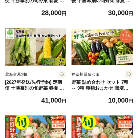
便 十勝幕別の旬野菜 春夏 2
便 十勝幕別の旬野菜 春夏 2
回お届け（アスパラガス 1k
回お届け（アスパラガス 1k
28,000
30,000
g・とうもろこし 6本） [北王
g・とうもろこし 10本） [北
円
円
農林] 【 アスパラ アスパラガ
王農林] 【 アスパラ アスパラ
ス グリーン ハウス 恵味ゴー
ガス グリーン ハウス 恵味ゴ
ルド とうもろこし とうきび
ールド とうもろこし とうき
コーン 野菜 甘い 北海道 十勝
び コーン 野菜 甘い 北海道
幕別 】[№5749-2048]
十勝 幕別 】[№5749-2049]
北海道幕別町
神奈川県藤沢市
[2027年発送/先行予約] 定期
野菜 詰め合わせ セット 7種
便 十勝幕別の旬野菜 春夏 2
～ 9種 種類おまかせ 栽培期
回お届け（アスパラガス 1k
間中 農薬 化学肥料 除草剤 不
41,000
10,000
g・とうもろこし 20本） [北
使用 やさい yasai YASAI や
円
円
王農林] 【 アスパラ アスパラ
さいセット 旬 春野菜 夏野菜
ガス グリーン ハウス 恵味ゴ
秋野菜 冬野菜 採れたて 新鮮
ールド とうもろこし とうき
豊富 お便り 国産 旬の野菜 お
び コーン 野菜 甘い 北海道
まかせ 農家直送 産地直送 10
十勝 幕別 】[№5749-2050]
000円 ハジまる畑 神奈川 湘
南 藤沢