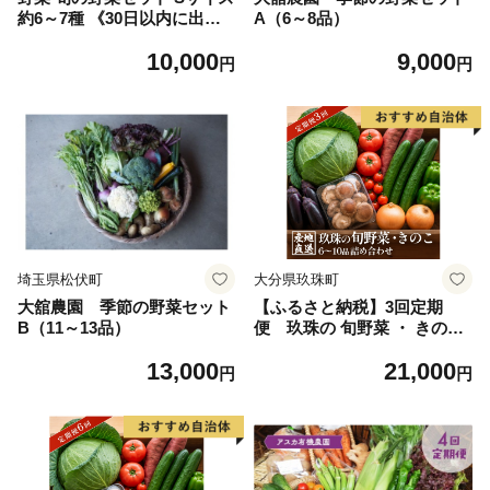
約6～7種 《30日以内に出荷
A（6～8品）
予定(土日祝除く)》 ベジLIF
10,000
9,000
E!! 【配送不可地域あり】
円
円
（沖縄・離島） 季節の野菜
料理 甘い 採れたて トマト 新
玉ねぎ じゃがいも キャベツ
白菜 ベジライフ 千葉県 我孫
子市
埼玉県松伏町
大分県玖珠町
大舘農園 季節の野菜セット
【ふるさと納税】3回定期
B（11～13品）
便 玖珠の 旬野菜 ・ きのこ
6-10品 詰め合わせ ｜ 大分県
13,000
21,000
玖珠町 野菜 きのこ 旬 定期便
円
円
冷蔵 産地直送 新鮮 お取り寄
せ