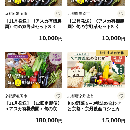
卵 たまご タマゴ 玉子 4ヶ
無農薬野菜野菜セット 平飼い
月》
卵野菜セット》
京都府亀岡市
京都府亀岡市
【11月発送】《アスカ有機農
【12月発送】《アスカ有機農
園》旬の京野菜セットS《野
園》旬の京野菜セットS《野
菜 やさい セット 新鮮 詰合せ
菜 やさい セット 新鮮 詰合せ
10,000
10,000
旬 野菜定期便 野菜詰め合わ
旬 野菜定期便 野菜詰め合わ
円
円
せ 野菜セット 京野菜 旬の野
せ 野菜セット 京野菜 旬の野
菜 新鮮野菜 有機野菜 無農薬
菜 新鮮野菜 有機野菜 無農薬
野菜 やさい 野菜セット やさ
野菜 やさい 野菜セット やさ
いセット 春野菜 夏野菜 秋野
いセット 春野菜 夏野菜 秋野
菜 冬野菜 旬 京野菜野菜セッ
菜 冬野菜 旬 京野菜野菜セッ
ト 旬野菜セット 有機野菜野
ト 旬野菜セット 有機野菜野
菜セット 無農薬野菜野菜セッ
菜セット 無農薬野菜野菜セッ
ト 春野菜野菜セット 夏野菜
ト 春野菜野菜セット 夏野菜
野菜セット 秋野菜野菜セット
野菜セット 秋野菜野菜セット
冬野菜野菜セット》
冬野菜野菜セット》
京都府亀岡市
京都府京丹後市
【11月発送】【12回定期便】
旬の野菜 5～8種詰め合わせ
＜アスカ有機農園＞旬の京野
と京都・京丹後産コシヒカリ
菜セットL（平飼い卵付）＊
2kgセット 国産 新鮮 お試し
180,000
15,000
毎月お届け全12回《定期便
おまかせ お楽しみ 京野菜
円
円
野菜 やさい セット 新鮮 詰合
朝採れ 季節の野菜 食品 お取