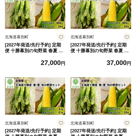
幕別 】[№5749-2045]
北海道幕別町
北海道幕別町
[2027年発送/先行予約] 定期
[2027年発送/先行予約] 定期
便 十勝幕別の旬野菜 春夏 2
便 十勝幕別の旬野菜 春夏 2
回お届け（アスパラガス 800
回お届け（アスパラガス 800
27,000
37,000
g・とうもろこし 10本） [北
g・とうもろこし 20本） [北
円
円
王農林] 【 アスパラ アスパラ
王農林] 【 アスパラ アスパラ
ガス グリーン ハウス 恵味ゴ
ガス グリーン ハウス 恵味ゴ
ールド とうもろこし とうき
ールド とうもろこし とうき
び コーン 野菜 甘い 北海道
び コーン 野菜 甘い 北海道
十勝 幕別 】[№5749-2046]
十勝 幕別 】[№5749-2047]
北海道幕別町
北海道幕別町
[2027年発送/先行予約] 定期
[2027年発送/先行予約] 定期