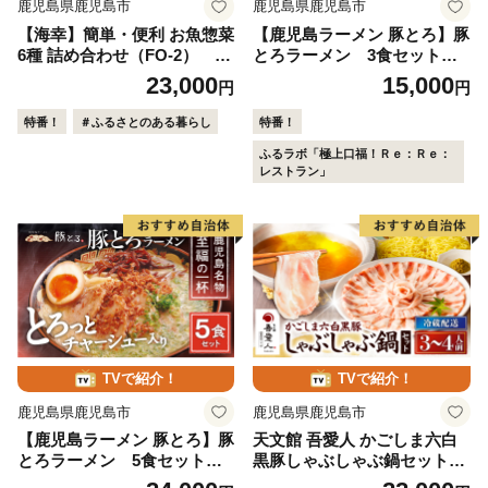
鹿児島県鹿児島市
鹿児島県鹿児島市
【海幸】簡単・便利 お魚惣菜
【鹿児島ラーメン 豚とろ】豚
6種 詰め合わせ（FO-2） K
とろラーメン 3食セット K
065-006
060-002
23,000
15,000
円
円
特番！
＃ふるさとのある暮らし
特番！
ふるラボ「極上口福！Ｒｅ：Ｒｅ：
レストラン」
TVで紹介！
TVで紹介！
鹿児島県鹿児島市
鹿児島県鹿児島市
【鹿児島ラーメン 豚とろ】豚
天文館 吾愛人 かごしま六白
とろラーメン 5食セット K
黒豚しゃぶしゃぶ鍋セット
060-001
3〜4人前 K014-001