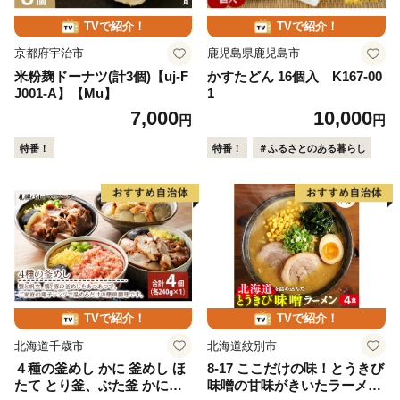
TVで紹介！
TVで紹介！
京都府宇治市
鹿児島県鹿児島市
米粉麹ドーナツ(計3個)【uj-F
かすたどん 16個入 K167-00
J001-A】【Mu】
1
7,000
10,000
円
円
特番！
特番！
＃ふるさとのある暮らし
TVで紹介！
TVで紹介！
北海道千歳市
北海道紋別市
４種の釜めし かに 釜めし ほ
8-17 ここだけの味！とうきび
たて とり釜、ぶた釜 かに釜
味噌の甘味がきいたラーメン