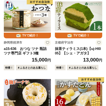
TVで紹介！
TVで紹介！
静岡県焼津市
京都府宇治市
a15-636 おつな ツナ 瓶詰
抹茶ティラミス(1本)【uj-HI0
ツナ専門店 ギフト3種
05】【シェ・アガタ】
15,000
13,000
円
円
特番！
＃ふるさとのある暮らし
特番！
＃ふるさとのある暮らし