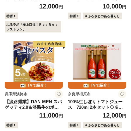
入り 奈良 洋菓子 和洋菓子 お
の2枚セット（水牛モッツァ
12,000
10,000
円
円
菓子 生菓子 銘菓 ギフト 抹茶
レラチーズのマルゲリータ、
生大福 奈良県 奈良市 11-083
クアトロフォルマッジ） ピザ
特番！
特番！
＃ふるさとのある暮らし
冷凍ピザ お惣菜 冷凍 ギフト
ふるラボ「極上口福！Ｒｅ：Ｒｅ：
セット 窯焼き マルゲリータ
レストラン」
野菜 食べ比べ ピザ冷凍 ピザ
ナポリ ピザギフト ピザセッ
ト ピザ窯 ピザ焼き 奈良県 奈
良市 I-170
TVで紹介！
TVで紹介！
兵庫県淡路市
奈良県橿原市
【淡路麺業】DAN-MEN スパ
100%生しぼりトマトジュー
ゲッティ2.0＆淡路牛のボロ
ス 720ml 2本セット◇※着
ネーゼ 5人前
日指定不可
11,000
12,000
円
円
特番！
特番！
＃ふるさとのある暮らし