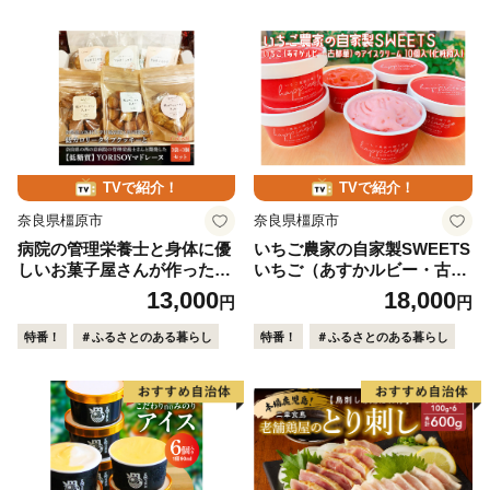
TVで紹介！
TVで紹介！
奈良県橿原市
奈良県橿原市
病院の管理栄養士と身体に優
いちご農家の自家製SWEETS
しいお菓子屋さんが作った
いちご（あすかルビー・古都
「低カロリータイプクッキ
華）のアイスクリーム 10個
13,000
18,000
円
円
ー」3袋と「低糖質マドレー
入（化粧箱入）〇
ヌ」3個の詰め合わせセット
特番！
＃ふるさとのある暮らし
特番！
＃ふるさとのある暮らし
※沖縄・離島への配送不可◆