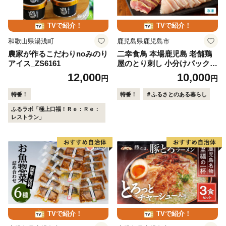
TVで紹介！
TVで紹介！
和歌山県湯浅町
鹿児島県鹿児島市
農家が作るこだわりnoみのり
二幸食鳥 本場鹿児島 老舗鶏
アイス_ZS6161
屋のとり刺し 小分けパックセ
ット 鳥刺し専用たれ付 K24
12,000
10,000
円
円
3-001
特番！
特番！
＃ふるさとのある暮らし
ふるラボ「極上口福！Ｒｅ：Ｒｅ：
レストラン」
TVで紹介！
TVで紹介！