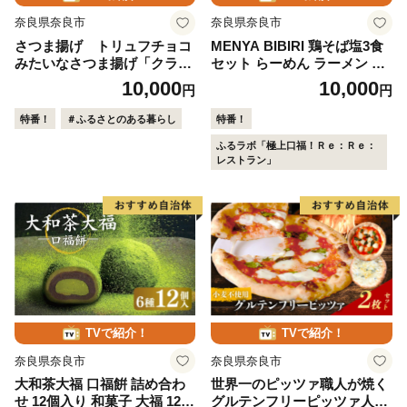
奈良県奈良市
奈良県奈良市
さつま揚げ トリュフチョコ
MENYA BIBIRI 鶏そば塩3食
みたいなさつま揚げ「クラシ
セット らーめん ラーメン 麺
ック」（8個入り）創作プチ
屋びびり 麺屋のろま 奈良県
10,000
10,000
円
円
さつま揚げ かまぼこ さつま
奈良市 I-195
あげ 練り物 すり身 つまみ 詰
特番！
＃ふるさとのある暮らし
特番！
合せ 惣菜 天ぷら 魚万商店 奈
ふるラボ「極上口福！Ｒｅ：Ｒｅ：
良県 奈良市 I-299
レストラン」
TVで紹介！
TVで紹介！
奈良県奈良市
奈良県奈良市
大和茶大福 口福餠 詰め合わ
世界一のピッツァ職人が焼く
せ 12個入り 和菓子 大福 12個
グルテンフリーピッツァ人気