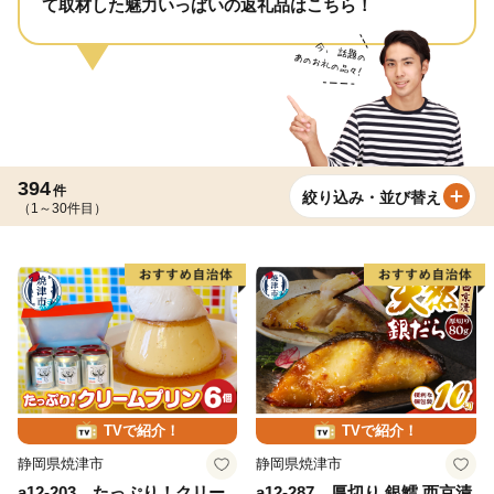
て取材した魅力いっぱいの返礼品はこちら！
394
件
絞り込み・並び替え
（1～30件目）
TVで紹介！
TVで紹介！
静岡県焼津市
静岡県焼津市
a12-203 たっぷり！クリー
a12-287 厚切り 銀鱈 西京漬