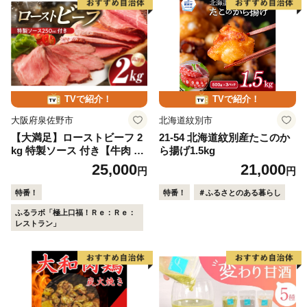
TVで紹介！
TVで紹介！
大阪府泉佐野市
北海道紋別市
【大満足】ローストビーフ 2
21-54 北海道紋別産たこのか
kg 特製ソース 付き【牛肉 ブ
ら揚げ1.5kg
ロック ろーすとびーふ 小分
25,000
21,000
円
円
け 惣菜 簡単調理 訳あり サイ
ズ不揃い 数量限定 家計応
特番！
特番！
＃ふるさとのある暮らし
援】
ふるラボ「極上口福！Ｒｅ：Ｒｅ：
レストラン」