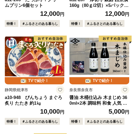
ムプリン6個セット
160g（80ｇ/2切）×5パック
計10切
12,000
12,000
円
円
特番！
＃ふるさとのある暮らし
特番！
＃ふるさとのある暮らし
TVで紹介！
TVで紹介！
静岡県焼津市
奈良県奈良市
a10-948 びんちょう まぐろ
醤油 木桶仕込み 木まじめ 36
炙り たたき 約1㎏
0ml×2本 調味料 和食 人気 お
すすめ 国産大豆 発酵 調味料
10,000
5,000
円
円
料理 老舗 木桶仕込み醤油 木
まじめ イゲタ 株式会社井上
特番！
＃ふるさとのある暮らし
特番！
＃ふるさとのある暮らし
本店 奈良県 奈良市 5-020