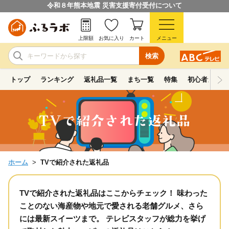
令和８年熊本地震 災害支援寄付受付について
上限額
お気に入り
カート
メニュー
検索
トップ
ランキング
返礼品一覧
まち一覧
特集
初心者ガイド
ホーム
TVで紹介された返礼品
TVで紹介された返礼品はここからチェック！ 味わった
ことのない海産物や地元で愛される老舗グルメ、さら
には最新スイーツまで。 テレビスタッフが総力を挙げ