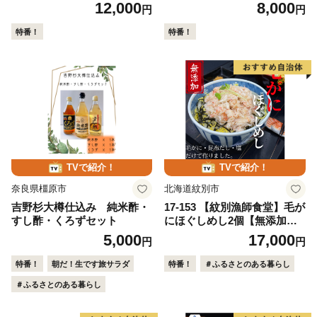
めし ほたて釜めし とり釜め
4食
12,000
8,000
円
円
し ぶた釜めし
特番！
特番！
TVで紹介！
TVで紹介！
奈良県橿原市
北海道紋別市
吉野杉大樽仕込み 純米酢・
17-153 【紋別漁師食堂】毛が
すし酢・くろずセット
にほぐしめし2個【無添加】
｜ 北海道産 炊き込みご飯 グ
5,000
17,000
円
円
ルメ 海鮮
特番！
朝だ！生です旅サラダ
特番！
＃ふるさとのある暮らし
＃ふるさとのある暮らし