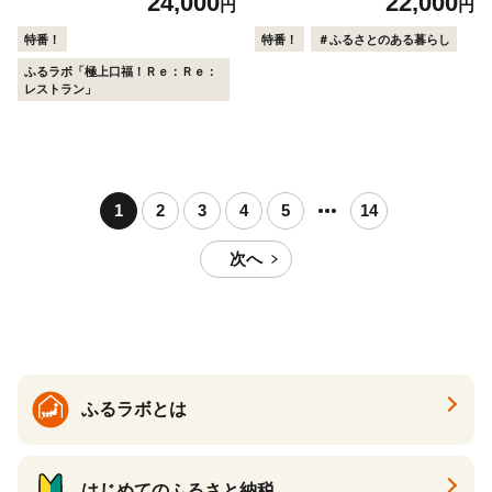
24,000
22,000
円
円
特番！
特番！
＃ふるさとのある暮らし
ふるラボ「極上口福！Ｒｅ：Ｒｅ：
レストラン」
1
2
3
4
5
14
次へ
ふるラボとは
はじめてのふるさと納税