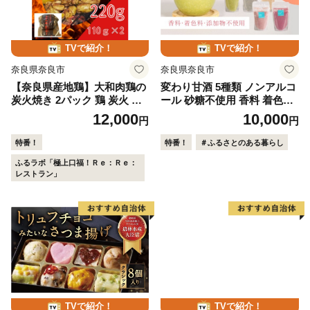
TVで紹介！
TVで紹介！
奈良県奈良市
奈良県奈良市
【奈良県産地鶏】大和肉鶏の
変わり甘酒 5種類 ノンアルコ
炭火焼き 2パック 鶏 炭火 焼
ール 砂糖不使用 香料 着色料
き鳥 鶏肉 お肉 非常食 保存食
添加物不使用 グルテンフリー
12,000
10,000
円
円
おつまみ 晩酌 おかず 惣菜 小
ぐるてんふりー・ヴィーガン
分け 炭火焼 国産 特産品 備蓄
びーがん 米糀 甘酒 あまざけ
特番！
特番！
＃ふるさとのある暮らし
株式会社LOVELO 8-098
手作り スイーツ スウィーツ
ふるラボ「極上口福！Ｒｅ：Ｒｅ：
冷凍 発酵 健康 ラッコラ 奈良
レストラン」
県 奈良市 I-322
TVで紹介！
TVで紹介！