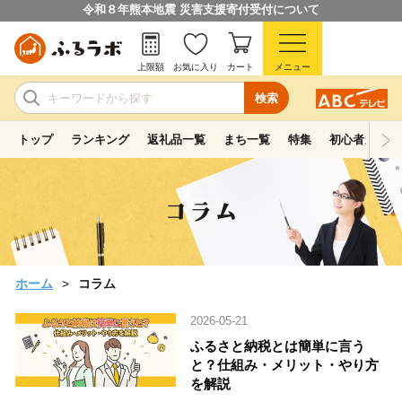
令和８年熊本地震 災害支援寄付受付について
上限額
お気に入り
カート
メニュー
検索
トップ
ランキング
返礼品一覧
まち一覧
特集
初心者ガイド
ホーム
コラム
2026-05-21
ふるさと納税とは簡単に言う
と？仕組み・メリット・やり方
を解説