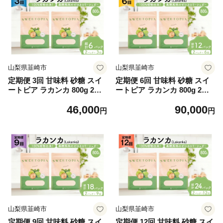
山梨県韮崎市
山梨県韮崎市
定期便 3回 甘味料 砂糖 スイ
定期便 6回 甘味料 砂糖 スイ
ートピア ラカンカ 800g 2袋
ートピア ラカンカ 800g 2袋
[ツルヤ化成工業 山梨県 韮崎
[ツルヤ化成工業 山梨県 韮崎
46,000
90,000
市 20745555] 定期 3ヶ月 顆粒
市 20745554] 定期 6ヶ月 顆粒
円
円
天然甘味料 シュガー 羅漢果
天然甘味料 シュガー 羅漢果
カロリーゼロ 糖質制限 ロカ
カロリーゼロ 糖質制限 ロカ
ボ 糖類ゼロ ダイエット お菓
ボ 糖類ゼロ ダイエット お菓
子 カロリーオフ 低GI 黒糖 風
子 カロリーオフ 低GI 黒糖 風
味 ふるさと納税 ふるさと 返
味 ふるさと納税 ふるさと 返
礼品
礼品
山梨県韮崎市
山梨県韮崎市
定期便 9回 甘味料 砂糖 スイ
定期便 12回 甘味料 砂糖 スイ