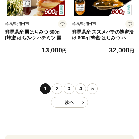
群馬県沼田市
群馬県沼田市
群馬県産 栗はちみつ 500g
群馬県産 スズメバチの蜂蜜漬
[蜂蜜 はちみつ ハチミツ 国産
け 600g [蜂蜜 はちみつ ハチ
栗 クリ くり ミネラル豊富 栄
ミツ 国産 スズメバチ入り 沼
13,000
32,000
養価が高い 沼田市]
田市]
円
円
1
2
3
4
5
次へ