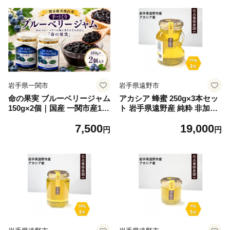
岩手県一関市
岩手県遠野市
命の果実 ブルーベリージャム
アカシア 蜂蜜 250g×3本セッ
150g×2個｜国産 一関市産10
ト 岩手県遠野産 純粋 非加熱
0％ 手作りジャム 厳美町本寺
花兵養蜂農園【1744381】
7,500
19,000
産 完熟ブルーベリー使用 果
円
円
実感たっぷり 濃厚 甘みと酸
味のバランス パン ヨーグル
トに最適 ふるさと納税 岩手
県一関市