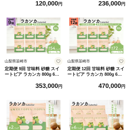
120,000
236,000
市 20745547] 定期 3ヶ月 顆粒
市 20745546] 定期 6ヶ月 顆粒
円
円
天然甘味料 シュガー 羅漢果
天然甘味料 シュガー 羅漢果
カロリーゼロ 糖質制限 ロカ
カロリーゼロ 糖質制限 ロカ
ボ 糖類ゼロ ダイエット お菓
ボ 糖類ゼロ ダイエット お菓
子 カロリーオフ 低GI 黒糖 風
子 カロリーオフ 低GI 黒糖 風
味 ふるさと納税 ふるさと 返
味 ふるさと納税 ふるさと 返
礼品
礼品
山梨県韮崎市
山梨県韮崎市
定期便 9回 甘味料 砂糖 スイ
定期便 12回 甘味料 砂糖 スイ
ートピア ラカンカ 800g 6袋
ートピア ラカンカ 800g 6袋
[ツルヤ化成工業 山梨県 韮崎
[ツルヤ化成工業 山梨県 韮崎
353,000
470,000
市 20745545] 定期 9ヶ月 顆粒
市 20745544] 定期 12ヶ月 顆
円
円
天然甘味料 シュガー 羅漢果
粒 天然甘味料 シュガー 羅漢
カロリーゼロ 糖質制限 ロカ
果 カロリーゼロ 糖質制限 ロ
ボ 糖類ゼロ ダイエット お菓
カボ 糖類ゼロ ダイエット お
子 カロリーオフ 低GI 黒糖 風
菓子 カロリーオフ 低GI 黒糖
味 ふるさと納税 ふるさと 返
風味 ふるさと納税 ふるさと
礼品
返礼品