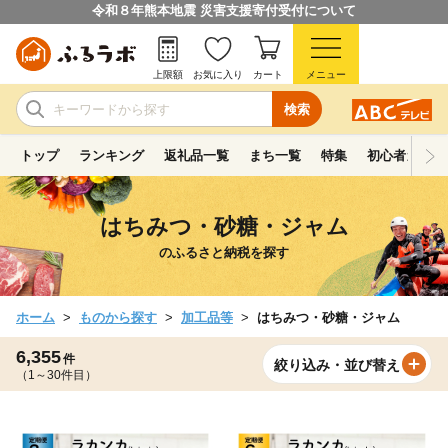
令和８年熊本地震 災害支援寄付受付について
上限額
お気に入り
カート
メニュー
検索
トップ
ランキング
返礼品一覧
まち一覧
特集
初心者ガイド
はちみつ・砂糖・ジャム
のふるさと納税を探す
ホーム
ものから探す
加工品等
はちみつ・砂糖・ジャム
6,355
件
絞り込み・並び替え
（1～30件目）