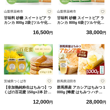
山梨県韮崎市
山梨県韮崎市
甘味料 砂糖 スイートピア ラ
甘味料 砂糖 スイートピア ラ
カンカ 800g 2袋 [ツルヤ化成
カンカ 800g 6袋 [ツルヤ化成
工業 山梨県 韮崎市 2074552
工業 山梨県 韮崎市 2074552
16,500
38,000
7] 顆粒 天然甘味料 シュガー
6] 顆粒 天然甘味料 シュガー
円
円
ゼロカロリーシュガー 羅漢果
ゼロカロリーシュガー 羅漢果
カロリーゼロ 糖質制限 ロカ
カロリーゼロ 糖質制限 ロカ
ボ 糖類ゼロ ダイエット お菓
ボ 糖類ゼロ ダイエット お菓
子 カロリーオフ 低GI 黒糖 風
子 カロリーオフ 低GI 黒糖 風
味 ふるさと納税 ふるさと 返
味 ふるさと納税 ふるさと 返
礼品
礼品
茨城県つくば市
群馬県沼田市
【非加熱純粋生はちみつ】つ
群馬県産 アカシアはちみつ 1
くばの百花蜜 150g×2本 計30
000g [蜂蜜 はちみつ ハチミ
0g はちみつ ハチミツ 蜂蜜 蜜
ツ 国産 アカシア アカシヤ さ
12,000
28,000
生はちみつ 健康 茨城県 つく
っぱりとした甘さ 沼田市 群
円
円
ば市
馬県]