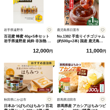
岩手県遠野市
鹿児島県日置市
百花蜜 蜂蜜 40g×5本セット
No.1382 手造りイチゴジャム
岩手県遠野産 純粋 非加熱 花
(約500g×2本) 国産 鹿児島県
兵養蜂農園【1744422】
産 いちご 苺 ジャム フルーツ
12,000
11,000
果物 手作り 調味料 小分け 贈
円
円
答 プレゼント 着色料無添加
保存料無添加【片平観光農
園】
秋田県にかほ市
群馬県沼田市
日本みつばちのはちみつ 百花
群馬県産 アカシアはちみつピ