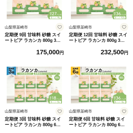
礼品
礼品
山梨県韮崎市
山梨県韮崎市
定期便 9回 甘味料 砂糖 スイ
定期便 12回 甘味料 砂糖 スイ
ートピア ラカンカ 800g 3袋
ートピア ラカンカ 800g 3袋
[ツルヤ化成工業 山梨県 韮崎
[ツルヤ化成工業 山梨県 韮崎
175,000
232,500
市 20745549] 定期 9ヶ月 顆粒
市 20745548] 定期 12ヶ月 顆
円
円
天然甘味料 シュガー 羅漢果
粒 天然甘味料 シュガー 羅漢
カロリーゼロ 糖質制限 ロカ
果 カロリーゼロ 糖質制限 ロ
ボ 糖類ゼロ ダイエット お菓
カボ 糖類ゼロ ダイエット お
子 カロリーオフ 低GI 黒糖 風
菓子 カロリーオフ 低GI 黒糖
味 ふるさと納税 ふるさと 返
風味 ふるさと納税 ふるさと
礼品
返礼品
山梨県韮崎市
山梨県韮崎市
定期便 3回 甘味料 砂糖 スイ
定期便 6回 甘味料 砂糖 スイ
ートピア ラカンカ 800g 6袋
ートピア ラカンカ 800g 6袋
[ツルヤ化成工業 山梨県 韮崎
[ツルヤ化成工業 山梨県 韮崎