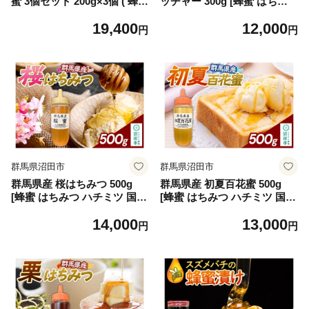
蜜 3個セット 200g×3個 ( 蜂蜜
ッチャー 300g [蜂蜜 はちみ
国産 ) はちみつ ハチミツ 秋
つ ハチミツ 国産 アカシア ア
19,400
12,000
田県 にかほ
カシヤ さっぱりとした甘さ
円
円
沼田市]
群馬県沼田市
群馬県沼田市
群馬県産 桜はちみつ 500g
群馬県産 初夏百花蜜 500g
[蜂蜜 はちみつ ハチミツ 国産
[蜂蜜 はちみつ ハチミツ 国産
桜 さくら サクラ なめらかな
百花蜂蜜 百花蜜 癖のない甘
14,000
13,000
口あたり 風味華やか 沼田市]
さ あっさりした甘さ 沼田市]
円
円