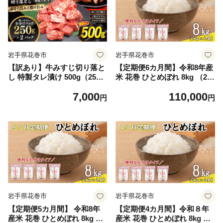
岩手県花巻市
岩手県花巻市
【訳あり】牛みすじ切り落と
【定期便6カ月間】令和8年産
し 特製タレ漬け 500g（250g
米 花巻 ひとめぼれ 8kg （2k
× 2パック） 一口ステーキ
g×4袋） ＜8kg×6カ月連続で
7,000
110,000
不揃い 【2393】
お届け＝計48kg＞ 【2474】
円
円
岩手県花巻市
岩手県花巻市
【定期便5カ月間】 令和8年
【定期便4カ月間】令和８年
産米 花巻 ひとめぼれ 8kg （
産米 花巻 ひとめぼれ 8kg （