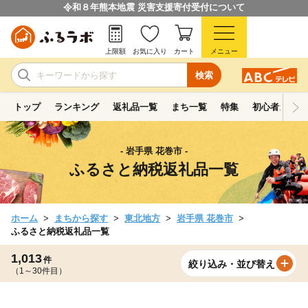
令和８年熊本地震 災害支援寄付受付について
上限額
お気に入り
カート
メニュー
検索
トップ
ランキング
返礼品一覧
まち一覧
特集
初心者ガイド
- 岩手県 花巻市 -
ふるさと納税返礼品一覧
ホーム
まちから探す
東北地方
岩手県 花巻市
ふるさと納税返礼品一覧
1,013
件
絞り込み・並び替え
（1～30件目）