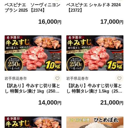
ベスピナエ ソーヴィニヨン
ベスピナエ シャルドネ 2024
ブラン 2025 【2374】
【2372】
16,000
17,000
円
円
岩手県花巻市
岩手県花巻市
【訳あり】牛みすじ切り落と
【訳あり】牛みすじ切り落と
し 特製タレ漬け 1kg（250g×
し 特製タレ漬け 1.5kg（250g
4パック） 一口ステーキ 不
× 6パック） 一口ステーキ 不
14,000
21,000
揃い【2601】
揃い 【2602】
円
円