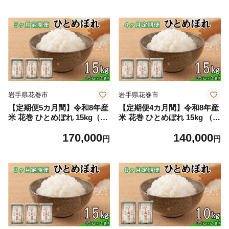
7】
6】
岩手県花巻市
岩手県花巻市
【定期便5カ月間】令和8年産
【定期便4カ月間】令和8年産
米 花巻 ひとめぼれ 15kg（5k
米 花巻 ひとめぼれ 15kg （5
g×3袋） ＜15kg×5カ月連続
kg×3袋） ＜15kg×4カ月連続
170,000
140,000
でお届け＝計75kg＞ 【246
でお届け＝計60kg＞ 【246
円
円
5】
4】