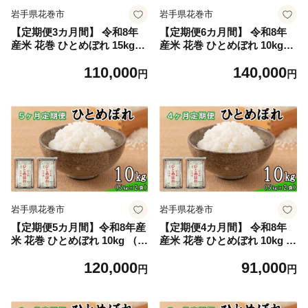
岩手県花巻市
岩手県花巻市
【定期便3カ月間】 令和8年
【定期便6カ月間】 令和8年
産米 花巻 ひとめぼれ 15kg
産米 花巻 ひとめぼれ 10kg
（5kg×3袋） ＜ 15kg×3カ月
（5kg×2袋） ＜10kg×6カ月
110,000
140,000
連続でお届け＝計45kg ＞ 【2
連続でお届け＝計60kg＞ 【2
円
円
463】
462】
岩手県花巻市
岩手県花巻市
【定期便5カ月間】令和8年産
【定期便4カ月間】 令和8年
米 花巻 ひとめぼれ 10kg （ 5
産米 花巻 ひとめぼれ 10kg （
kg × 2袋 ） ＜10kg×5カ月連
5kg × 2袋 ） ＜10kg×4カ月連
120,000
91,000
続でお届け＝計50kg＞ 【246
続でお届け＝計40kg＞ 【246
円
円
1】
0】