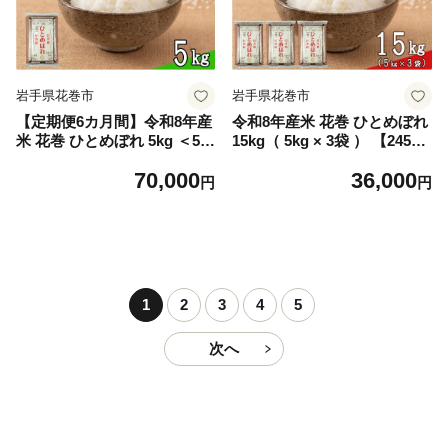
岩手県花巻市
岩手県花巻市
【定期便6カ月間】令和8年産
令和8年産米 花巻 ひとめぼれ
米 花巻 ひとめぼれ 5kg ＜5k
15kg（ 5kg × 3袋 ） 【245
g×6カ月連続でお届け＝計30
2】
70,000
36,000
kg＞ 【2458】
円
円
1
2
3
4
5
次へ