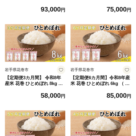
2kg × 4袋 ） ＜8kg×5カ月連
2kg × 4袋 ） ＜8kg×4カ月
93,000
75,000
続でお届け＝計40㎏＞ 【247
連続でお届け＝計32kg＞ 【2
円
円
3】
472】
岩手県花巻市
岩手県花巻市
【定期便3カ月間】 令和8年
【定期便6カ月間】令和8年産
産米 花巻 ひとめぼれ 8kg （
米 花巻 ひとめぼれ 6kg （ 2k
2kg × 4袋 ）＜8kg×3カ月連
g × 3袋 ）＜6kg×6カ月連続
58,000
85,000
続でお届け＝計24kg＞ 【247
でお届け＝計36kg＞ 【247
円
円
1】
0】