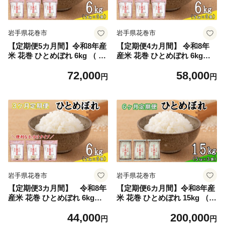
岩手県花巻市
岩手県花巻市
【定期便5カ月間】令和8年産
【定期便4カ月間】 令和8年
米 花巻 ひとめぼれ 6kg （ 2k
産米 花巻 ひとめぼれ 6kg（ 2
g × 3袋 ） ＜6kg×5カ月連
kg × 3袋 ） ＜6kg×4カ月連
72,000
58,000
続でお届け＝計30kg＞ 【246
続でお届け＝計24kg＞ 【246
円
円
9】
8】
岩手県花巻市
岩手県花巻市
【定期便3カ月間】 令和8年
【定期便6カ月間】令和8年産
産米 花巻 ひとめぼれ 6kg（ 2
米 花巻 ひとめぼれ 15kg （5
kg × 3袋 ） ＜6kg×3カ月連
kg×3袋） ＜15kg×6カ月連続
44,000
200,000
続でお届け＝計18kg＞ 【246
でお届け＝計90kg＞ 【246
円
円