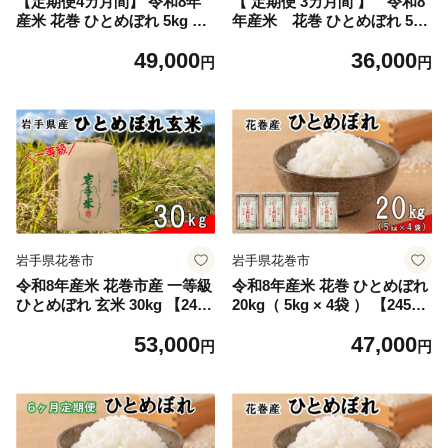
【定期便4カ月間】 令和8年
【 定期便 3カ月間 】 令和8
産米 花巻 ひとめぼれ 5kg ＜5
年産米 花巻 ひとめぼれ 5kg
kg×4カ月連続でお届け＝計2
＜5kg×3カ月連続でお届け＝
49,000
36,000
0kg＞ 【2456】
計15kg＞ 【2455】
円
円
岩手県花巻市
岩手県花巻市
令和8年産米 花巻市産 一等級
令和8年産米 花巻 ひとめぼれ
ひとめぼれ 玄米 30kg 【245
20kg（ 5kg × 4袋 ） 【245
4】
3】
53,000
47,000
円
円