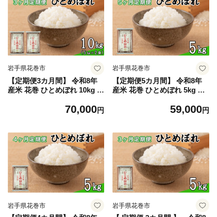
岩手県花巻市
岩手県花巻市
【定期便3カ月間】 令和8年
【定期便5カ月間】 令和8年
産米 花巻 ひとめぼれ 10kg （
産米 花巻 ひとめぼれ 5kg ＜5
5kg × 2袋 ） ＜10kg×3カ月連
kg×5カ月連続でお届け＝計2
70,000
59,000
続でお届け＝計30kg＞ 【245
5kg＞ 【2457】
円
円
9】
岩手県花巻市
岩手県花巻市