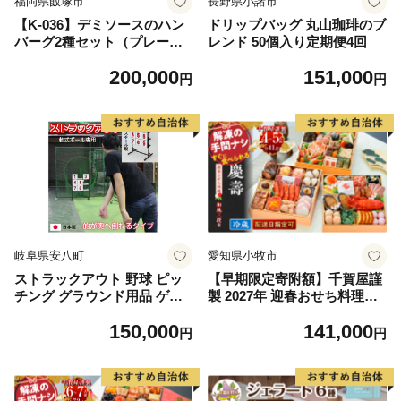
福岡県飯塚市
長野県小諸市
【K-036】デミソースのハン
ドリップバッグ 丸山珈琲のブ
バーグ2種セット（プレーン8
レンド 50個入り定期便4回
個＆チーズ8個）計16個【毎
200,000
151,000
月定期便(計12回発送)】
円
円
岐阜県安八町
愛知県小牧市
ストラックアウト 野球 ピッ
【早期限定寄附額】千賀屋謹
チング グラウンド用品 ゲー
製 2027年 迎春おせち料理
ム インテリア 玩具 おもちゃ
「慶壽」和風三段重 4～5人
150,000
141,000
軟式
前 全41品 冷蔵おせち おせち
円
円
2027 おせち料理 小牧市 年内
配送 年内発送 お節 冷蔵 冷蔵
おせち 人気 新春