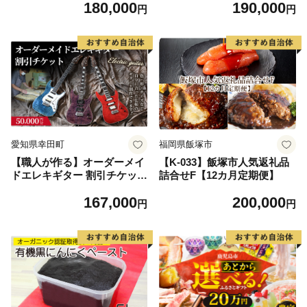
180,000
190,000
シンプル デザイン 静岡 袋井
円
円
市
愛知県幸田町
福岡県飯塚市
【職人が作る】オーダーメイ
【K-033】飯塚市人気返礼品
ドエレキギター 割引チケット
詰合せF【12カ月定期便】
5万円分 | ギター 手作り カス
167,000
200,000
タム チケット
円
円