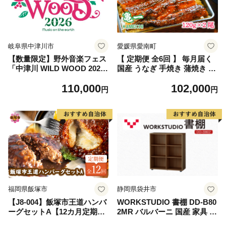
岐阜県中津川市
愛媛県愛南町
【数量限定】野外音楽フェス
【 定期便 全6回 】 毎月届く
「中津川 WILD WOOD 202
国産 うなぎ 手焼き 蒲焼き 2
6」 2日通し券 （大人1名、中
本 ( 合計12尾 / 1本 約120g )
110,000
102,000
高生1名） フェス ロック ミ
鰻 蒲焼 秘伝の タレ 山椒 付
円
円
ュージック 観光 旅行 イベン
き セット うな重 ひつまぶし
ト ロックフェス ライブ 音楽
うな丼 鰻丼 う巻き ギフト 贈
祭 キャンプ F4N-2336
答 贈り物 土用の丑の日 冷凍
老舗 お食事処 亀一 愛媛県 愛
南町 102000円 高級 海鮮
福岡県飯塚市
静岡県袋井市
【J8-004】飯塚市王道ハンバ
WORKSTUDIO 書棚 DD-B80
ーグセットA【12カ月定期
2MR バルバーニ 国産 家具 木
便】
製 収納 棚 勉強 書斎 絵本棚