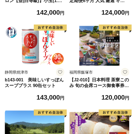
ロン【並(白等級)】小玉(1.1k
定期便6ヶ月 人気 厳選 ギフ
g前後)1玉入り 果物 メロン青
ト 贈り物 デザート グルメ 果
142,000
124,000
肉 フルーツ デザート 高級メ
物 袋井市 果物類 メロン青肉
円
円
ロンブランド 高級メロン ブ
フルーツ
ランドメロン
静岡県焼津市
福岡県飯塚市
b143-001 美味しいすっぽん
【J2-010】日本料理 茶寮この
スーププラス 90缶セット
み 旬の会席コース御食事券3
6,000円分
143,000
120,000
円
円