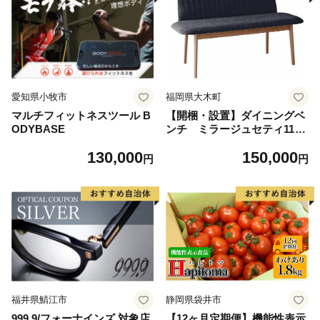
愛知県小牧市
福岡県大木町
マルチフィットネスツール B
【開梱・設置】ダイニングベ
ODYBASE
ンチ ミラージュセティ118c
m CH/AN-BK（ショコラ/ア
130,000
150,000
ネルカブラック） AL288
円
円
福井県鯖江市
静岡県袋井市
999.9/フォーナインズ 対象店
【12ヶ月定期便】機能性表示