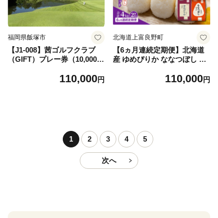
福岡県飯塚市
北海道上富良野町
【J1-008】茜ゴルフクラブ
【6ヵ月連続定期便】北海道
（GIFT）プレー券（10,000円
産 ゆめぴりか ななつぼし 食
×3枚）
べ比べセット 無洗米 各2kg
110,000
110,000
合計4kg 米 特A 獲得 白米 ご
円
円
はん 定期便 定期配送 6ヵ月
道産米 ブランド米 4キロ お
米 ご飯 米 北海道米 JAふら
の ホクレン ホクレン米 送料
無料 北海道 上富良野町
1
2
3
4
5
次へ