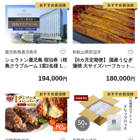
ブランド米 ご飯 ごはん 秋田
県 大分 玖珠町 玖珠
にかほ】
鹿児島県鹿児島市
和歌山県田辺市
シェラトン鹿児島 宿泊券（桜
【6カ月定期便】 国産うなぎ
島クラブルーム 1室2名様 1泊
蒲焼 大サイズハーフカット
朝食付き） K259-002
（頭尾なしで1袋70g以上）5
194,000
180,000
袋セット×6回 / 国産うなぎ 国
円
円
産鰻 うなぎ 鰻 定期便 鰻丼
うな丼 土用の丑の日 田辺市
国産 【ots036-tk】