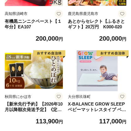
高知県須崎市
鹿児島県鹿児島市
有機黒ニンニクペースト【１
あとからセレクト【ふるさと
年分】EA107
ギフト】20万円 K000-020
200,000
200,000
円
円
秋田県にかほ市
大分県玖珠町
【新米先行予約】【2026年10
X-BALANCE GROW SLEEP
月以降順次発送予定】《定期
ベビーマットレスタイプ ベビ
便6ヵ月》ひとめぼれ 令和8
ーマット プレイマット マッ
113,900
117,000
年度産 精米10kg(5kg×2)【精
ト 洗える 通気性 軽量 軽い
円
円
米 白米 米 コメ お米 おこめ
赤ちゃん 発達 サポート 大分