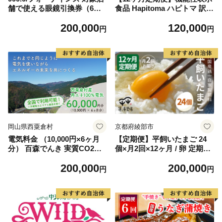
舗で使える眼鏡引換券（6万
食品 Hapitoma ハピトマ 訳あ
円相当）Silver np m
り（1.8kg）【配送不可：北
200,000
120,000
海道・沖縄・離島】健康 ヘル
円
円
シー 人気 厳選 野菜 緑黄色野
菜 産地直送 ダブル成分 GAB
A リコピン トマト 国産 静岡
県産 袋井市産 食材
岡山県西粟倉村
京都府綾部市
電気料金 （10,000円×6ヶ月
【定期便】平飼いたまご 24
分） 百森でんき 実質CO2フ
個×月2回×12ヶ月 / 卵 定期便
リー 地域電力 お礼の電気 脱
国産 綾部市 / 株式会社For yo
200,000
200,000
炭素 ゼロカーボン 岡山県 西
uふぁーむ［BSCA020］
円
円
粟倉村 【まずは寄付のお申し
込みを！】e-vv-A06D