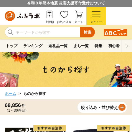
令和８年熊本地震 災害支援寄付受付について
上限額
お気に入り
カート
メニュー
検索
トップ
ランキング
返礼品一覧
まち一覧
特集
初心者ガイド
ホーム
ものから探す
68,856
件
絞り込み・並び替え
（1～30件目）