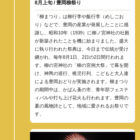
8月上旬 / 豊岡柳祭り
「柳まつり」は柳行李や飯行李（めしごお
り）などで、豊岡の産業が発展したことに感
謝し、昭和10年（1939）に柳ノ宮神社の社殿
が新築されたことを機に始まりました。盛大
に執り行われた祭典は、今日まで伝統が受け
継がれ、毎年8月1日、2日の2日間行われま
す。柳の宮神社の「柳の宮例大祭」で幕を開
け、神輿の巡行、稚児行列、こどもと大人連
による豊岡おどりが実施されます。柳まつり
の期間中は、かばん蚤の市、青年部フェステ
ィバルや打ち上げ花火も行われます。豊岡の
夏の風物詩として、地域に愛されるお祭りで
す。