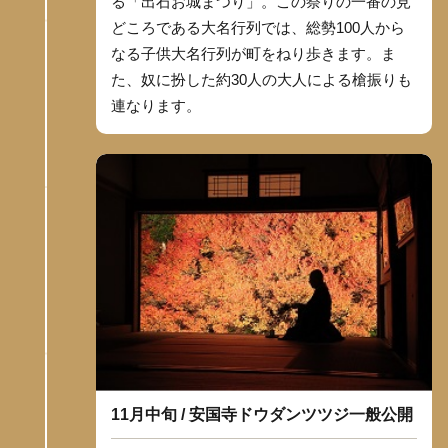
る「出石お城まつり」。この祭りの一番の見
どころである大名行列では、総勢100人から
なる子供大名行列が町をねり歩きます。ま
た、奴に扮した約30人の大人による槍振りも
連なります。
11月中旬 / 安国寺ドウダンツツジ一般公開