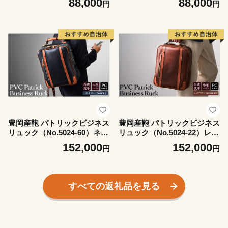
88,000
88,000
円
円
豊岡産鞄 パトリックビジネス
豊岡産鞄 パトリックビジネス
リュック（No.5024-60）ネイ
リュック（No.5024-22）レッ
ビー / かばん カバン 鞄 バッ
ドブラウン / かばん カバン
152,000
152,000
円
円
グ
鞄 バッグ
すべての返礼品を見る