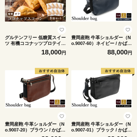
グルテンフリー 低糖質スイー
豊岡産鞄 牛革ショルダー（N
ツ 有機ココナッツプロテイン
o.9007-60）ネイビー / かばん
スコーン 8個 / スイーツ マフ
カバン 鞄 バッグ
18,000
88,000
円
円
ィン 低糖質 ダイエット 朝食
お菓子 焼菓子 糖質オフ 個包
装 ギフト（小麦粉・砂糖・ト
ランス脂肪酸・人工甘味料・
不使用）【LowCarbHouse
】
豊岡産鞄 牛革ショルダー（N
豊岡産鞄 牛革ショルダー（N
o.9007-20）ブラウン / かばん
o.9007-01）ブラック / かばん
カバン 鞄 バッグ
カバン 鞄 バッグ