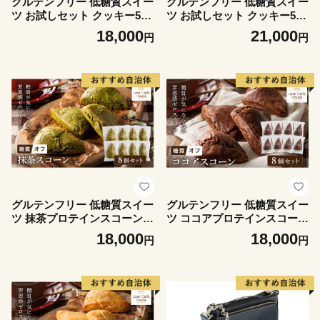
グルテンフリー 低糖質スイー
グルテンフリー 低糖質スイー
ツ お試しセット クッキー5種
ツ お試しセット クッキー5種
スコーン5種 / スイーツ マフ
マフィン8種 / スイーツ マフ
18,000
21,000
円
円
ィン 焼き菓子 詰め合わせ 朝
ィン 焼き菓子 詰め合わせ 朝
食 お菓子 焼菓子 糖質オフ ダ
食 お菓子 焼菓子 糖質オフ ダ
イエット 個包装 ギフト（小
イエット 個包装 ギフト（小
麦粉・砂糖・トランス脂肪
麦粉・砂糖・トランス脂肪
酸・人工甘味料・不使用）
酸・人工甘味料・不使用）
【LowCarbHouse 】
【LowCarbHouse 】
グルテンフリー 低糖質スイー
グルテンフリー 低糖質スイー
ツ 抹茶プロテインスコーン 8
ツ ココアプロテインスコーン
個 / スイーツ マフィン 低糖
8個 / スイーツ マフィン 低糖
18,000
18,000
円
円
質 ダイエット 朝食 お菓子 焼
質 ダイエット 朝食 お菓子 焼
菓子 糖質オフ 個包装 ギフト
菓子 糖質オフ 個包装 ギフト
（小麦粉・砂糖・トランス脂
（小麦粉・砂糖・トランス脂
肪酸・人工甘味料・不使用）
肪酸・人工甘味料・不使用）
【LowCarbHouse 】
【LowCarbHouse 】