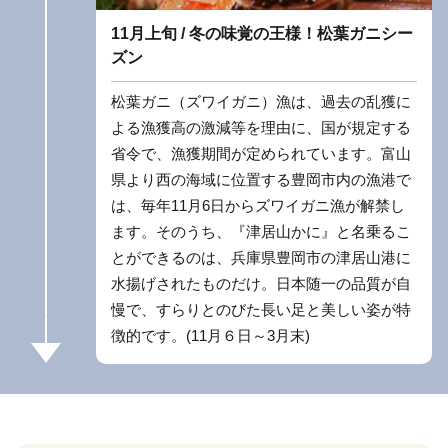
11月上旬 / 冬の味覚の王様！松葉ガニシー
ズン
松葉ガニ（ズワイガニ）漁は、過去の乱獲に
よる漁獲高の激減等を理由に、国が規定する
省令で、漁獲期間が定められています。富山
県より西の海域に位置する豊岡市内の漁港で
は、毎年11月6日からズワイガニ漁が解禁し
ます。そのうち、『津居山かに』と名乗るこ
とができるのは、兵庫県豊岡市の津居山港に
水揚げされたものだけ。日本随一の品質が自
慢で、すらりとのびた長い足と美しい姿が特
徴的です。(11月６日～3月末)