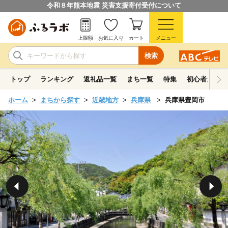
令和８年熊本地震 災害支援寄付受付について
上限額
お気に入り
カート
メニュー
検索
トップ
ランキング
返礼品一覧
まち一覧
特集
初心者ガイド
ホーム
まちから探す
近畿地方
兵庫県
兵庫県豊岡市