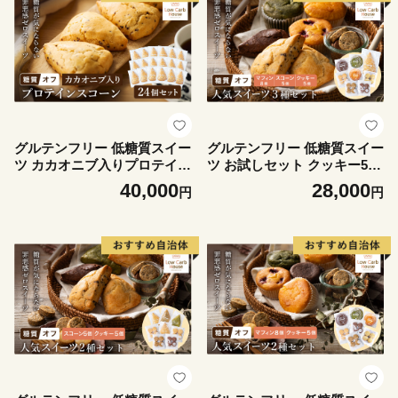
グルテンフリー 低糖質スイー
グルテンフリー 低糖質スイー
ツ カカオニブ入りプロテイン
ツ お試しセット クッキー5種
スコーン 24個 / スイーツ マ
マフィン8種 スコーン5種 / ス
40,000
28,000
円
円
フィン 低糖質 ダイエット 朝
イーツ マフィン 焼き菓子 詰
食 お菓子 焼菓子 糖質オフ 個
め合わせ 朝食 お菓子 焼菓子
包装 ギフト（小麦粉・砂糖・
糖質オフ 個包装 ギフト（小
トランス脂肪酸・人工甘味
麦粉・砂糖・トランス脂肪
料・不使用）【LowCarbHou
酸・人工甘味料・不使用）
se 】
【LowCarbHouse 】