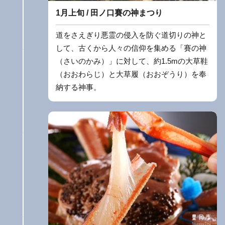
1月上旬 / 田ノ口賽の神まつり
道をさえぎり悪霊の侵入を防ぐ道切りの神と
して、古くから人々の信仰を集める「賽の神
（さいのかみ）」に対して、約1.5mの大草鞋
（おおわらじ）と大草履（おおぞうり）を奉
納する神事。