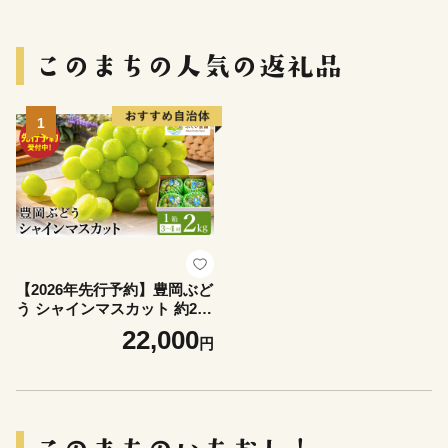
1
【2026年先行予約】豊岡ぶど
う シャインマスカット 約2kg
/ 豊岡ブドウ 産地直送 糖度が
22,000
円
高い 濃厚 甘味 上品な香り 歯
切れの良い 皮ごと 食べられ
る 減農薬 シャイン マスカッ
ト ぶどう ブドウ 葡萄 果物
くだもの フルーツ ふくい農
園