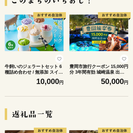
牛飼いのジェラートセット 6
豊岡市旅行クーポン 15,000円
種詰め合わせ / 無添加 スイー
分 3年間有効 城崎温泉 出石
ツ ジェラート シャーベット
竹野 神鍋 など 宿泊施設 飲食
10,000
50,000
円
円
アイスクリーム 卵 小麦粉不
店 観光施設 250施設以上で使
使用 手作り プレセント お土
える旅行券 「豊岡旅幸券」
産 贈り物 ギフト お取り寄せ
旅行 宿泊 旅 トラベルの チケ
【狩野牧場】
ット