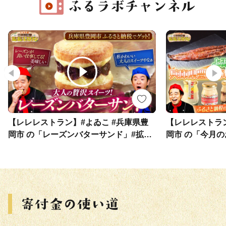
【レレレストラン】#よゐこ #兵庫県豊
【レレレストラン
岡市 の「レーズンバターサンド」#拡散
岡市 の「今月
希望