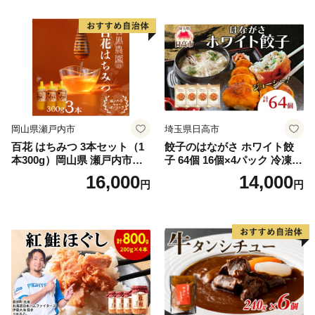
岡山県瀬戸内市
埼玉県日高市
百花 はちみつ 3本セット（1
餃子のはながさ ホワイト餃
本300g）岡山県 瀬戸内市産
子 64個 16個×4パック 冷凍
石黒農園 ヨーグルト パン 砂
中華 点心 B級グルメ ご当地
16,000
14,000
円
円
糖の代わり 香り高い いい香
野菜 おつまみ おかず 簡単調
り 季節の花の蜜 トンガリ容
理 時短 リピート 保存 豚肉
器入り
特製 ポーク 大きめ ジューシ
ー ギフト お取り寄せ 日高市