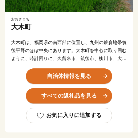
おおきまち
大木町
大木町は、福岡県の南西部に位置し、九州の穀倉地帯筑
後平野のほぼ中央にあります。大木町を中心に取り囲む
ように、時計回りに、久留米市、筑後市、柳川市、大川
市、と町境をなしています。
福岡市から西鉄天神大牟田線を利用すると約1時間、車
自治体情報を見る
で九州自動車道（八女インターチェンジ）を利用すると
約50分の距離にあります。
すべての返礼品を見る
温暖多雨の穏やかな気候にくわえて、町全体が標高4〜5
メートルのほぼ平坦な理想的な田園地帯となっていま
す。また、町の総面積の約14％を占める堀（クリーク）
お気に入りに追加する
が、町全域を縦横無尽に張り巡らしており、その歴史は
荘園時代にまで遡るほど、かつてから日本屈指のクリー