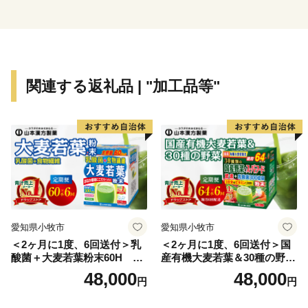
ク地帯です。
関連する返礼品 | "加工品等"
愛知県小牧市
愛知県小牧市
＜2ヶ月に1度、6回送付＞乳
＜2ヶ月に1度、6回送付＞国
酸菌＋大麦若葉粉末60H 山
産有機大麦若葉＆30種の野
本漢方 定期便
菜 山本漢方 定期便
48,000
48,000
円
円