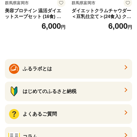
群馬県富岡市
群馬県富岡市
美容プロテイン 温活ダイエ
ダイエットクラムチャウダー
ットスープセット (16食) 小
＜豆乳仕立て＞(24食入) クラ
分け スープ 食べ比べ セット
ムチャウダー 豆乳 ダイエッ
6,000
6,000
円
円
詰合せ クラムチャウダー チ
ト スープ プロテイン たんぱ
ゲ コーン ポタージュ トマト
く質 食物繊維 食品 F20E-799
温活 ダイエット 美容 プロテ
イン 食品 F20E-809
ふるラボとは
はじめてのふるさと納税
よくあるご質問
コラム