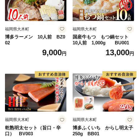
福岡県大木町
福岡県大木町
博多ラーメン 10人前 BZ0
国産牛もつ もつ鍋セット
02
10人前 1,000g BU001
9,000
13,000
円
円
福岡県大木町
福岡県大木町
乾熟明太セット（旨口・辛
博多ふくいち からし明太子
口） BV003
250g BB01