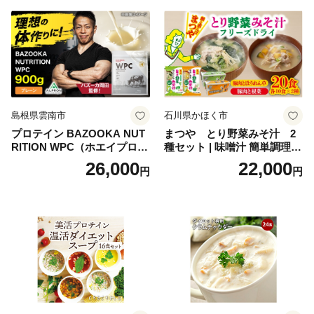
ち 本格おせち おせち予約 年
末 年始 お取り寄せ 新春 贅沢
おせち こだわりおせち 惣菜
老舗おせち ふるさと納税お
せち 御節 お節料理 正月 調理
不要 おせち料理2027
島根県雲南市
石川県かほく市
プロテイン BAZOOKA NUT
まつや とり野菜みそ汁 2
RITION WPC（ホエイプロテ
種セット | 味噌汁 簡単調理
イン）＜プレーン＞ 900g｜
お味噌 おみそ みそ とり野菜
26,000
22,000
円
円
バズーカ岡田監修・植物由来
時短料理 時短ごはん ご当地
の甘味料使用・国内製造 島
フリーズドライ
根県雲南市/株式会社アルプ
ロン [AIEN005]