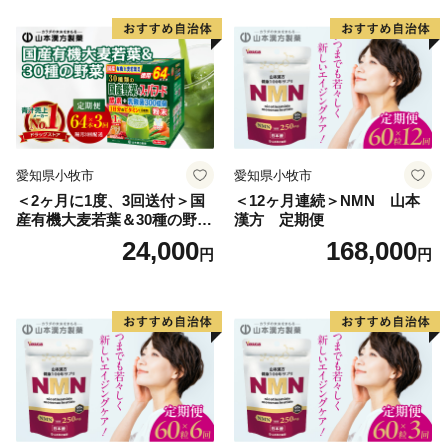
愛知県小牧市
愛知県小牧市
＜2ヶ月に1度、3回送付＞国
＜12ヶ月連続＞NMN 山本
産有機大麦若葉＆30種の野
漢方 定期便
菜 山本漢方 定期便
24,000
168,000
円
円