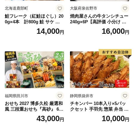
北海道鹿部町
大阪府泉佐野市
鮭フレーク（紅鮭ほぐし）20
焼肉屋さんの牛タンシチュー
0g×4本 計800g 鮭 サケ 鮭
240g×6P【高評価 小分け 惣
ほぐし サケフレーク シャケ
菜 牛たん 一人暮らし 冷凍】
14,000
16,000
円
円
フレーク 鮭フレーク
福岡県田川市
静岡県袋井市
おせち 2027 博多久松 厳選和
チキンバー 10本入り×5パッ
風 三段重おせち『高砂』 6.5
クセット 手羽先 惣菜 弁当 お
寸 3段重 2～3人前 おせち料
かず お酒 おつまみ ギフト キ
43,000
10,000
円
円
理 重箱 お正月 冷凍おせち 縁
ャンプ アウトドア キャンプ
起物 祝箸付 福岡 お節 オセチ
飯 保存食 非常食 鶏肉 肉 お
oseti osechi お祝い 迎春おせ
肉 鶏 人気 厳選 静岡県袋井市