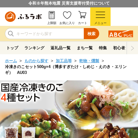
令和８年熊本地震 災害支援寄付受付について
上限額
お気に入り
カート
メニュー
検索
トップ
ランキング
返礼品一覧
まち一覧
特集
初心者ガイド
ホーム
ものから探す
加工品等
乾物・燻製
冷凍きのこセット500g×4（博多すぎたけ・しめじ・えのき・エリン
ギ） AU03