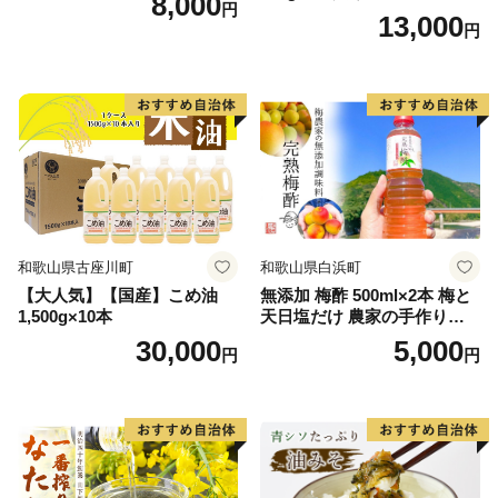
8,000
円
13,000
円
和歌山県古座川町
和歌山県白浜町
【大人気】【国産】こめ油
無添加 梅酢 500ml×2本 梅と
1,500g×10本
天日塩だけ 農家の手作り完
熟梅酢 調味料
30,000
5,000
円
円