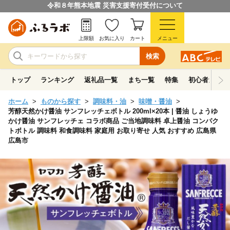
令和８年熊本地震 災害支援寄付受付について
上限額
お気に入り
カート
メニュー
検索
トップ
ランキング
返礼品一覧
まち一覧
特集
初心者ガイド
ホーム
ものから探す
調味料・油
味噌・醤油
芳醇天然かけ醤油 サンフレッチェボトル 200ml×20本 | 醤油 しょうゆ
かけ醤油 サンフレッチェ コラボ商品 ご当地調味料 卓上醤油 コンパク
トボトル 調味料 和食調味料 家庭用 お取り寄せ 人気 おすすめ 広島県
広島市