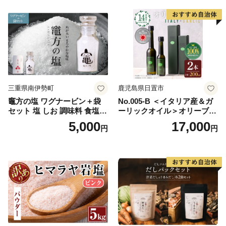
理 ドレッシング セット
三重県南伊勢町
鹿児島県日置市
竈方の塩 ワグナービン＋袋
No.005-B ＜イタリア産＆ガ
セット 塩 しお 調味料 食塩
ーリックオイル＞オリーブオ
天然 ミネラル 調味料 ソルト
イルセット(200ml×2本) 日置
5,000
17,000
円
円
salt 料理 味付 おにぎり 三重
市 特産品 調味料 油 エキスト
県 南伊勢 伊勢 志摩 5000円 5
ラバージン オリーブ セット
000円以下 五千円
ガーリック【鹿児島オリー
ブ】