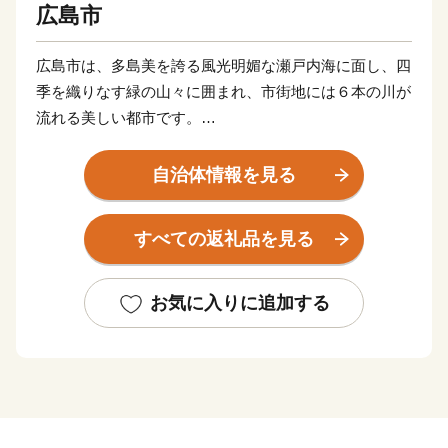
広島市
広島市は、多島美を誇る風光明媚な瀬戸内海に面し、四
季を織りなす緑の山々に囲まれ、市街地には６本の川が
流れる美しい都市です。
人類史上最初の被爆都市「HIROSHIMA（ヒロシマ）」
として知られ、世界中から多くの人が訪れており、市内
自治体情報を見る
中心部にある平和記念公園の原爆死没者慰霊碑などで
は、手を合わせ祈る人や、献花が絶えることはありませ
すべての返礼品を見る
ん。
牡蠣をはじめとした海産物や名物の広島お好み焼きは広
く全国に知られるご当地グルメになっています。
お気に入りに追加する
また、広島東洋カープやサンフレッチェ広島など、広島
のプロ集団の試合を街中で観戦することができます。