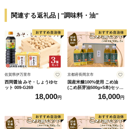
関連する返礼品 | "調味料・油"
佐賀県伊万里市
京都府長岡京市
西岡醤油 みそ・しょうゆセ
国産米糠100%使用 こめ油
ット 009-G269
(こめ胚芽油500g×5本)セット
[1575]
18,000
16,000
円
円