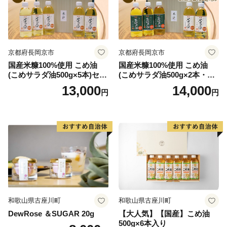
京都府長岡京市
京都府長岡京市
国産米糠100%使用 こめ油
国産米糠100%使用 こめ油
(こめサラダ油500g×5本)セッ
(こめサラダ油500g×2本・こ
ト [1574]
め胚芽油500g×3本)セット [1
13,000
14,000
円
円
573]
和歌山県古座川町
和歌山県古座川町
DewRose ＆SUGAR 20g
【大人気】【国産】こめ油
500g×6本入り