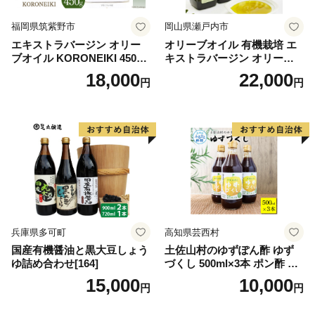
福岡県筑紫野市
岡山県瀬戸内市
エキストラバージン オリー
オリーブオイル 有機栽培 エ
ブオイル KORONEIKI 450g
キストラバージン オリーブ
[筑前たなか油屋 福岡県 筑紫
オイル シングル 2本 セット
18,000
22,000
円
円
野市 21760403] 油 食用油 オ
オーガニック 調味料 油 オリ
リーブ油
ーブ油 食用油 ギフト
兵庫県多可町
高知県芸西村
国産有機醤油と黒大豆しょう
土佐山村のゆずぽん酢 ゆず
ゆ詰め合わせ[164]
づくし 500ml×3本 ポン酢 ポ
ンズ ゆず 柚子 調味料 さっぱ
15,000
10,000
円
円
り 美味しい おいしい 鍋 しゃ
ぶしゃぶ 冷奴 魚料理 蒸し料