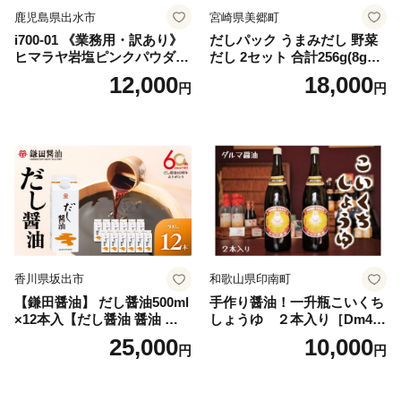
鹿児島県出水市
宮崎県美郷町
i700-01 《業務用・訳あり》
だしパック うまみだし 野菜
ヒマラヤ岩塩ピンクパウダー
だし 2セット 合計256g(8g×8
タイプ(5kg) 岩塩 塩 調味料
パック×2種×2セット) [岡田商
12,000
18,000
円
円
しお 保存料不使用 天然 パウ
店 宮崎県 美郷町 31ac0069]
ダータイプ グレインミルタ
国産 粉末 ダシ 出汁パック し
イプ 料理 バスソルト 入浴 普
いたけ 無塩
段使い ギフト 贈り物【ソル
ティースマイル】
香川県坂出市
和歌山県印南町
【鎌田醤油】 だし醤油500ml
手作り醤油！一升瓶こいくち
×12本入【だし醤油 醤油 人気
しょうゆ ２本入り［Dm4］
おすすめ 人気だし醤油 出汁
｜手作り 醤油 和歌山県 印南
25,000
10,000
円
円
醤油 AE1021】
町 一升瓶 こいくちしょうゆ
伝統製法 醤油 日本食 調味料
地元産 大豆 小麦 塩 だし 煮