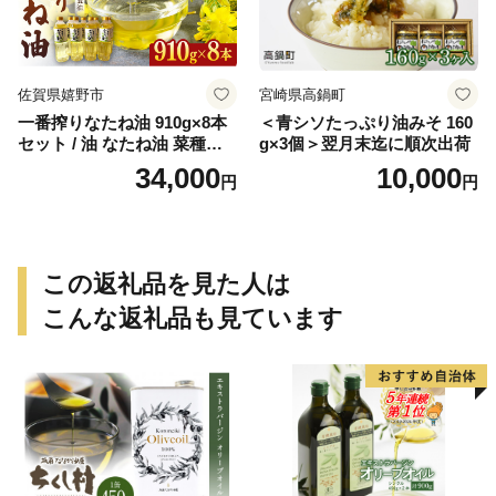
佐賀県嬉野市
宮崎県高鍋町
一番搾りなたね油 910g×8本
＜青シソたっぷり油みそ 160
セット / 油 なたね油 菜種油
g×3個＞翌月末迄に順次出荷
ナタネ【山下製油】 [NBE00
34,000
10,000
円
円
7]
この返礼品を見た人は
こんな返礼品も見ています