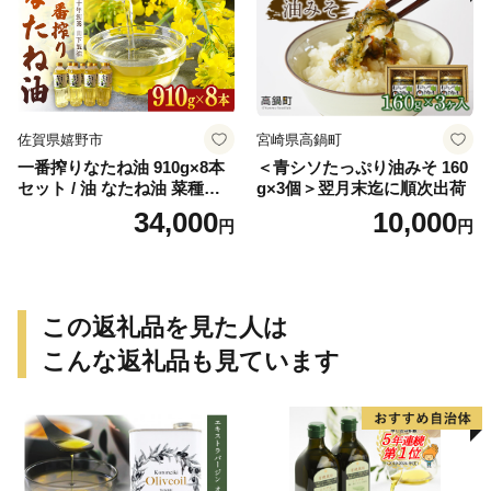
佐賀県嬉野市
宮崎県高鍋町
一番搾りなたね油 910g×8本
＜青シソたっぷり油みそ 160
セット / 油 なたね油 菜種油
g×3個＞翌月末迄に順次出荷
ナタネ【山下製油】 [NBE00
34,000
10,000
円
円
7]
この返礼品を見た人は
こんな返礼品も見ています