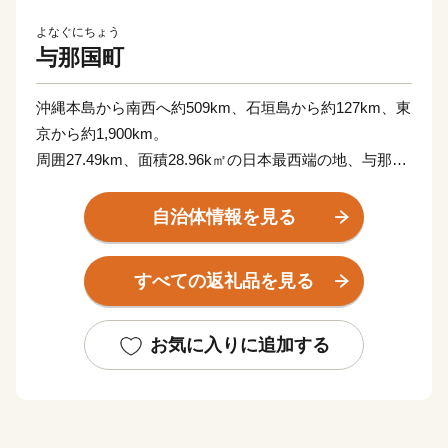
よなぐにちょう
与那国町
沖縄本島から南西へ約509km、石垣島から約127km、東
京から約1,900km。
周囲27.49km、面積28.96k㎡の日本最西端の地、与那国
島。
隣接する台湾とは、約111kmの距離にあり、年に数回、
自治体情報を見る
台湾の山並みが見えることもあります。
荒々しい波が打ち付ける断崖絶壁の景観は力強さがあ
すべての返礼品を見る
り、自然・文化・歴史すべてが八重山のどの島にもない
独特の雰囲気で訪れる人々を魅了しています。
お気に入りに追加する