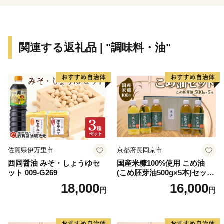
関連する返礼品 | "調味料・油"
佐賀県伊万里市
京都府長岡京市
西岡醤油 みそ・しょうゆセ
国産米糠100%使用 こめ油
ット 009-G269
(こめ胚芽油500g×5本)セット
[1575]
18,000
16,000
円
円