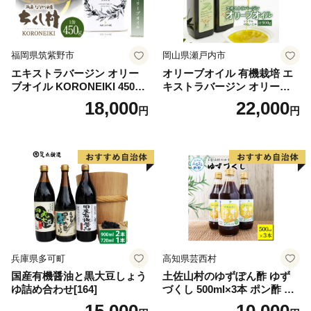
福岡県筑紫野市
岡山県瀬戸内市
エキストラバージン オリー
オリーブオイル 有機栽培 エ
ブオイル KORONEIKI 450g
キストラバージン オリーブ
[筑前たなか油屋 福岡県 筑紫
オイル シングル 2本 セット
18,000
22,000
円
円
野市 21760403] 油 食用油 オ
オーガニック 調味料 油 オリ
リーブ油
ーブ油 食用油 ギフト
兵庫県多可町
高知県芸西村
国産有機醤油と黒大豆しょう
土佐山村のゆずぽん酢 ゆず
ゆ詰め合わせ[164]
づくし 500ml×3本 ポン酢 ポ
ンズ ゆず 柚子 調味料 さっぱ