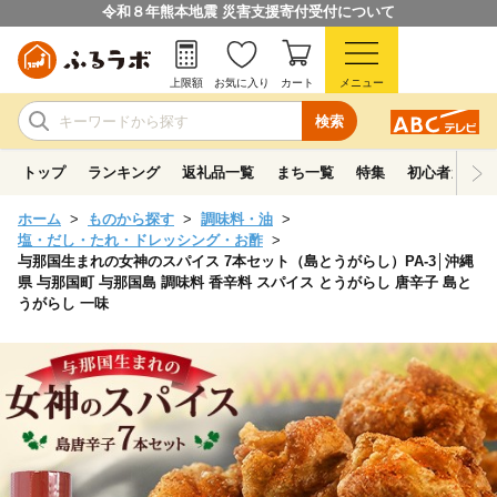
令和８年熊本地震 災害支援寄付受付について
上限額
お気に入り
カート
メニュー
検索
トップ
ランキング
返礼品一覧
まち一覧
特集
初心者ガイド
ホーム
ものから探す
調味料・油
塩・だし・たれ・ドレッシング・お酢
与那国生まれの女神のスパイス 7本セット（島とうがらし）PA-3│沖縄
県 与那国町 与那国島 調味料 香辛料 スパイス とうがらし 唐辛子 島と
うがらし 一味