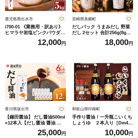
鹿児島県出水市
宮崎県美郷町
i700-01 《業務用・訳あり》
だしパック うまみだし 野菜
ヒマラヤ岩塩ピンクパウダー
だし 2セット 合計256g(8g×8
タイプ(5kg) 岩塩 塩 調味料
パック×2種×2セット) [岡田商
12,000
18,000
円
円
しお 保存料不使用 天然 パウ
店 宮崎県 美郷町 31ac0069]
ダータイプ グレインミルタ
国産 粉末 ダシ 出汁パック し
イプ 料理 バスソルト 入浴 普
いたけ 無塩
段使い ギフト 贈り物【ソル
ティースマイル】
香川県坂出市
和歌山県印南町
【鎌田醤油】 だし醤油500ml
手作り醤油！一升瓶こいくち
×12本入【だし醤油 醤油 人気
しょうゆ ２本入り［Dm4］
おすすめ 人気だし醤油 出汁
｜手作り 醤油 和歌山県 印南
25,000
10,000
円
円
醤油 AE1021】
町 一升瓶 こいくちしょうゆ