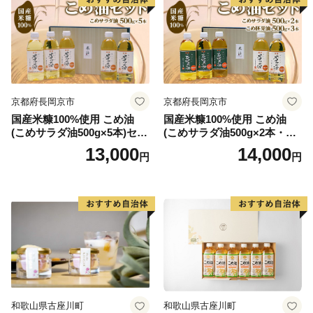
京都府長岡京市
京都府長岡京市
国産米糠100%使用 こめ油
国産米糠100%使用 こめ油
(こめサラダ油500g×5本)セッ
(こめサラダ油500g×2本・こ
ト [1574]
め胚芽油500g×3本)セット [1
13,000
14,000
円
円
573]
和歌山県古座川町
和歌山県古座川町