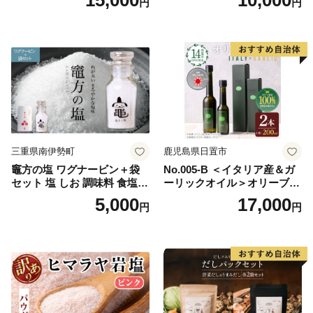
15,000
10,000
円
円
り 美味しい おいしい 鍋 しゃ
ぶしゃぶ 冷奴 魚料理 蒸し料
理 ドレッシング セット
三重県南伊勢町
鹿児島県日置市
竈方の塩 ワグナービン＋袋
No.005-B ＜イタリア産＆ガ
セット 塩 しお 調味料 食塩
ーリックオイル＞オリーブオ
天然 ミネラル 調味料 ソルト
イルセット(200ml×2本) 日置
5,000
17,000
円
円
salt 料理 味付 おにぎり 三重
市 特産品 調味料 油 エキスト
県 南伊勢 伊勢 志摩 5000円 5
ラバージン オリーブ セット
000円以下 五千円
ガーリック【鹿児島オリー
ブ】