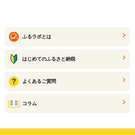
伝統製法 醤油 日本食 調味料
地元産 大豆 小麦 塩 だし 煮
物 和食 醤油 肉料理 魚料理
野菜料理 醤油 郷土料理 家庭
料理 醤油
ふるラボとは
はじめてのふるさと納税
よくあるご質問
コラム