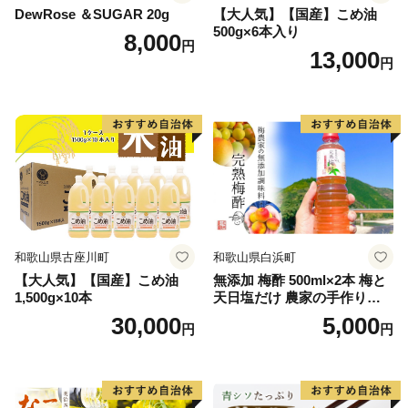
DewRose ＆SUGAR 20g
【大人気】【国産】こめ油
500g×6本入り
8,000
円
13,000
円
和歌山県古座川町
和歌山県白浜町
【大人気】【国産】こめ油
無添加 梅酢 500ml×2本 梅と
1,500g×10本
天日塩だけ 農家の手作り完
熟梅酢 調味料
30,000
5,000
円
円