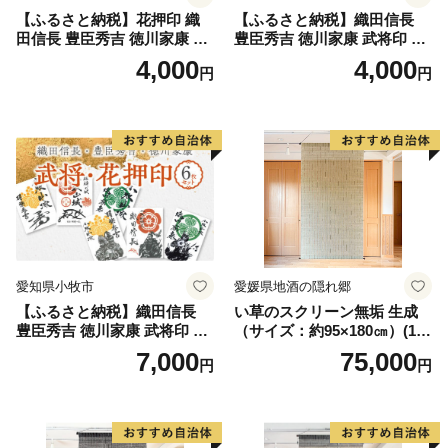
【ふるさと納税】花押印 織
【ふるさと納税】織田信長
田信長 豊臣秀吉 徳川家康 3
豊臣秀吉 徳川家康 武将印 3
枚 セット 戦国 武将 小牧山城
枚 セット イラスト 戦国 武将
4,000
4,000
円
円
墨絵 龍画師 書道アーティス
小牧山城 墨絵 龍画師 書道ア
ト 池谷公智 渾身の一作 作品
ーティスト 池谷公智 渾身の
雑貨 工芸品 グッズ 愛知県 小
一作 作品 雑貨 工芸品 グッズ
牧市 お取り寄せ 送料無料
愛知県 小牧市 お取り寄せ 送
料無料
愛知県小牧市
愛媛県地酒の隠れ郷
【ふるさと納税】織田信長
い草のスクリーン無垢 生成
豊臣秀吉 徳川家康 武将印 花
（サイズ：約95×180㎝）(14
押印 6枚 セット イラスト 戦
3)
7,000
75,000
円
円
国 武将 小牧山城 墨絵 龍画師
書道アーティスト 池谷公智
渾身の一作 作品 雑貨 工芸品
グッズ 愛知県 小牧市 お取り
寄せ 送料無料