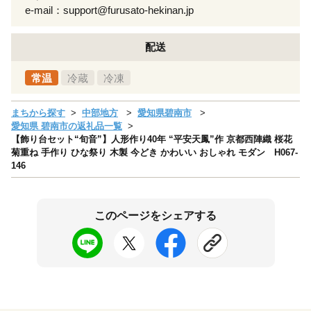
e-mail：support@furusato-hekinan.jp
配送
常温
冷蔵
冷凍
まちから探す
中部地方
愛知県碧南市
愛知県 碧南市の返礼品一覧
【飾り台セット“旬音”】人形作り40年 “平安天鳳”作 京都西陣織 桜花
菊重ね 手作り ひな祭り 木製 今どき かわいい おしゃれ モダン H067-
146
このページをシェアする