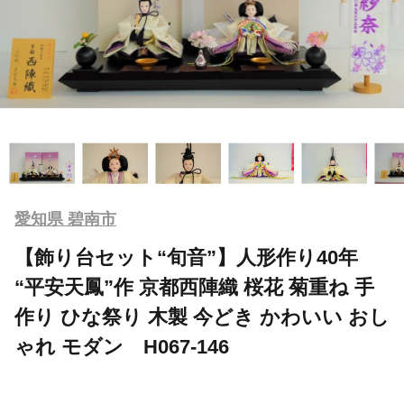
愛知県 碧南市
【飾り台セット“旬音”】人形作り40年
“平安天鳳”作 京都西陣織 桜花 菊重ね 手
作り ひな祭り 木製 今どき かわいい おし
ゃれ モダン H067-146