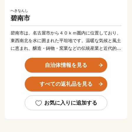
へきなんし
碧南市
碧南市は、名古屋市から４０ｋｍ圏内に位置しており、
東西南北を水に囲まれた平坦地です。温暖な気候と風土
に恵まれ、醸造・鋳物・窯業などの伝統産業と近代的な
輸送機器関連産業が発展し、さらには商業、農業、漁業
と調和のとれた産業構造となっています。
自治体情報を見る
すべての返礼品を見る
お気に入りに追加する