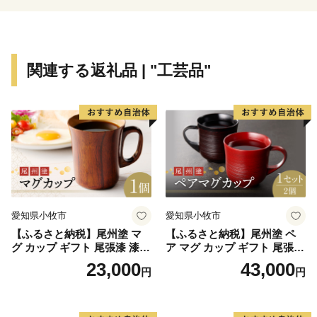
関連する返礼品 | "工芸品"
愛知県小牧市
愛知県小牧市
【ふるさと納税】尾州塗 マ
【ふるさと納税】尾州塗 ペ
グ カップ ギフト 尾張漆 漆
ア マグ カップ ギフト 尾張漆
漆器 漆器工芸 工芸品 芸術性
漆 漆器 漆器工芸 工芸品 芸術
23,000
43,000
円
円
実用性 抗菌性 美味しく安全
性 実用性 抗菌性 美味しく安
な食事 手作り 贈答用 くつろ
全な食事 手作り 贈答用 くつ
ぎ おうち時間 プレゼント 抗
ろぎ おうち時間 プレゼント
ウイルス効果 お取り寄せ 愛
抗ウイルス効果 お取り寄せ