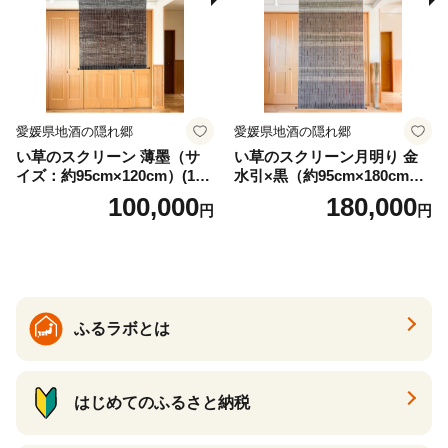
愛媛県地酒の隠れ郷
愛媛県地酒の隠れ郷
い草のスクリーン 薄墨（サ
い草のスクリーン月明り 金
イズ：約95cm×120cm）(14
水引×黒（約95cm×180cm）
6)
(147)
100,000
180,000
円
円
ふるラボとは
はじめてのふるさと納税