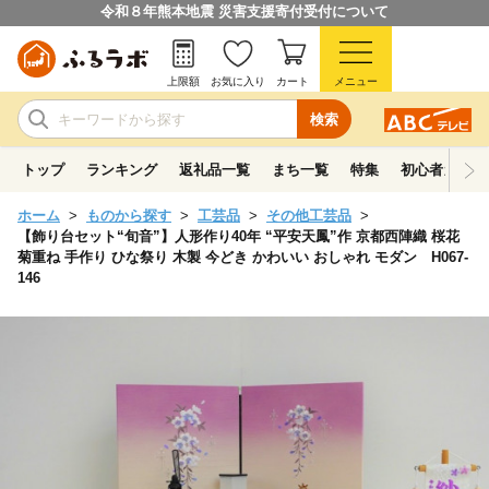
令和８年熊本地震 災害支援寄付受付について
上限額
お気に入り
カート
メニュー
検索
トップ
ランキング
返礼品一覧
まち一覧
特集
初心者ガイド
ホーム
ものから探す
工芸品
その他工芸品
【飾り台セット“旬音”】人形作り40年 “平安天鳳”作 京都西陣織 桜花
菊重ね 手作り ひな祭り 木製 今どき かわいい おしゃれ モダン H067-
146