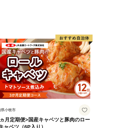
り、観光にも力を入れています。新たに
り、那覇空港との時間距離が15分～20
誘致も見込まれています。また、農漁業
場を整備し、水産物の国際的物流拠点を
と伝統と未来が交差する発展の可能性
糸満市でたくさんの再発見をし、魅力を
しい糸満市にご注目ください。
知県小牧市
3ヵ月定期便>国産キャベツと豚肉のロー
キャベツ（6P入り）