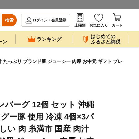
検索
ログイン・会員登録
上限額
お気に入り
カート
はじめての
ランキング
ーン
ふるさと納税
肉汁 たっぷり ブランド豚 ジューシー 肉厚 お中元 ギフト プレ
バーグ 12個 セット 沖縄
グー豚 使用 冷凍 4個×3パ
しい 肉 糸満市 国産 肉汁