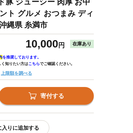
ド豚 ジューシー 肉厚 お中
ント グルメ おつまみ ディ
 沖縄県 糸満市
10,000
在庫あり
円
内
を推奨しております。
しく知りたい方は
こちら
でご確認ください。
上限額を調べる
寄付する
に入りに追加する