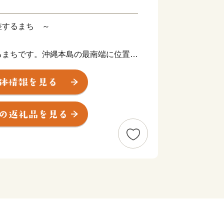
差するまち ～
まちです。沖縄本島の最南端に位置
糸満市は、ひめゆりの塔や平和祈念公園
霊碑が多数存在するなど平和の尊さと戦
で、修学旅行など平和学習の場となって
にするまちです。糸満ハーレーや糸満
ク、棒術、エイサーなどの伝統行事が各
珍しい旧暦文化と古い佇まいが色濃く残
あふれるまちです。西崎町や潮崎町な
り工業団地、新興住宅街が形成され、最