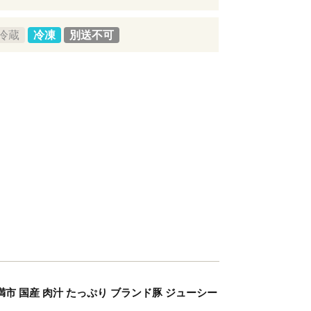
冷蔵
冷凍
別送不可
糸満市 国産 肉汁 たっぷり ブランド豚 ジューシー