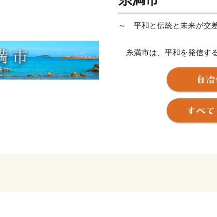
～ 平和と伝統と未来が交
糸満市は、平和を発信する
し、沖縄戦終焉の地である
をはじめ、各都道府県の慰
争の悲惨さを発信するまち
います。
糸満市は、伝統文化を大切
大綱引をはじめ、ウシデー
字に息づき、また全国でも
るまちです。
糸満市は、未来への可能性
ど広大な埋め立て事業によ