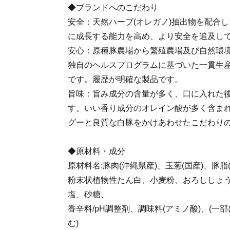
◆ブランドへのこだわり
安全：天然ハーブ(オレガノ)抽出物を配合
に成長する能力を高め、より安全を追及し
安心：原種豚農場から繁殖農場及び自然環
独自のヘルスプログラムに基づいた一貫生
です。履歴が明確な製品です。
旨味：旨み成分の含量が多く、口に入れた
す。いい香り成分のオレイン酸が多く含ま
グーと良質な白豚をかけあわせたこだわり
◆原材料・成分
原材料名:豚肉(沖縄県産)、玉葱(国産)、豚
粉末状植物性たん白、小麦粉、おろししょ
塩、砂糖、
香辛料/pH調整剤、調味料(アミノ酸)、(
む)