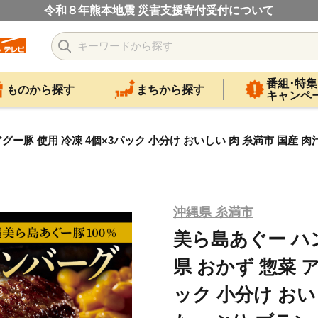
令和８年熊本地震 災害支援寄付受付について
番組･特集
ものから探す
まちから探す
キャンペ
アグー豚 使用 冷凍 4個×3パック 小分け おいしい 肉 糸満市 国産 
沖縄県 糸満市
美ら島あぐー ハン
県 おかず 惣菜 ア
ック 小分け おい