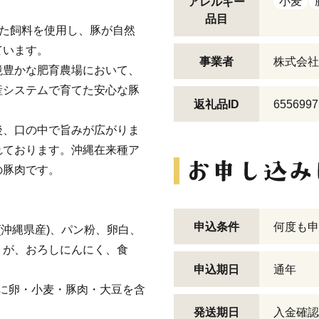
小麦
アレルギー
品目
した飼料を使用し、豚が自然
ています。
事業者
株式会社
境豊かな肥育農場において、
産システムで育てた安心な豚
返礼品ID
6556997
後、口の中で旨みが広がりま
れております。沖縄在来種ア
の豚肉です。
申込条件
何度も申
脂(沖縄県産)、パン粉、卵白、
うが、おろしにんにく、食
申込期日
通年
一部に卵・小麦・豚肉・大豆を含
発送期日
入金確認