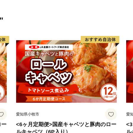
近は大型ホテルの進出もあ
国道331号の4車線開通によ
"
分と短くなり、多くの企業
も盛んですが、特に卸売市
目指しています。
このように糸満市は、平和
を大きく秘めたまちです。
楽しむとともに、今後の新
愛知県小牧市
愛
ロー
<6ヶ月定期便>国産キャベツと豚肉のロー
<
ルキャベツ（6P入り）
ル