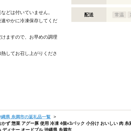
菜などは付いていません。
配送
常温
後速やかに冷凍保存してくだ
だけますので、お早めの調理
加熱してお召し上がりくださ
沖縄県 糸満市の返礼品一覧
おかず 惣菜 アグー豚 使用 冷凍 4個×3パック 小分け おいしい 肉 
み ディナー オードブル 沖縄県 糸満市