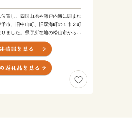
に位置し、四国山地や瀬戸内海に囲まれ
伊予市、旧中山町、旧双海町の１市２町
なりました。県庁所在地の松山市からも
５分ほど。アクセスも良く住みやすいま
ちゅう）は商人の町として栄え、大手の
乾物商店までそろう出汁文化のまちで
彩（いよさい）まつりでは県下でも有数
、多くの人でにぎわいます。郡中から少
や果樹栽培が盛んです。柑橘はもちろ
の産地として知られています。
町はのどかな里山の恵み豊かなまちで
心として様々な作物が栽培されていま