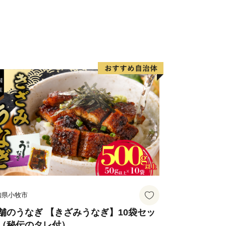
有名で、かつては三代将軍徳川家光公に
ことが記録に残っています。中山町の栗
アしたものが中山栗と呼ばれ、日本三大
す。また、山里の静かで集中できる環境
工食品が製造されており、職人たちが住
。
を中心に広がる双海町は、「しずむ夕日
伊予灘に沈む美しい夕日を活かしたまち
た。水産業が盛んな地域で、中でも下灘
有名です。他にタイ、サワラ、マナガツ
介類が水揚げされています。双海町には
双海シーサイド公園、海に最も近い駅と
知県小牧市
紹介される有名観光地となった下灘駅が
の方でにぎわっています。
舗のうなぎ 【きざみうなぎ】10袋セッ
（秘伝のタレ付）