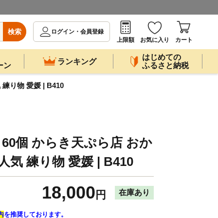
検索
ログイン・会員登録
上限額
お気に入り
カート
はじめての
ランキング
ーン
ふるさと納税
り物 愛媛 | B410
 60個 からき天ぷら店 おか
気 練り物 愛媛 | B410
18,000
在庫あり
円
内
を推奨しております。