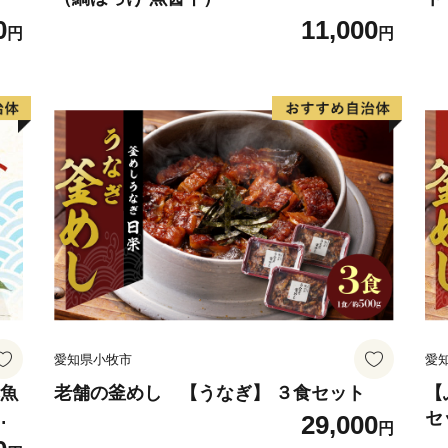
0
11,000
三者三様の風土、文化が融
円
円
い。
愛知県小牧市
愛
赤魚
老舗の釜めし 【うなぎ】 ３食セット
【
詰
セ
29,000
円
 赤
単