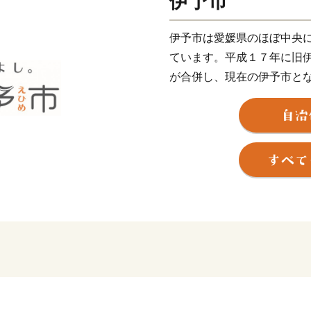
伊予市
伊予市は愛媛県のほぼ中央
ています。平成１７年に旧
が合併し、現在の伊予市と
近く、松山空港から車で２
ちです。
伊予市の中心地郡中（ぐん
鰹節企業の工場や、小さな
す。８月に開催される伊予
の規模の花火大会が行われ
し離れた山沿いでは、稲作
ん、キウイフルーツやびわ
伊予市の南部にあたる中山
す。農林業が盛んで栗を中