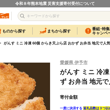
令和８年熊本地震 災害支援寄付受付について
番組･特集
ものから探す
まちから探す
キャンペ
がんす ミニ 冷凍 60個 からき天ぷら店 おかず お弁当 地元で人気 練
愛媛県 伊予市
がんす ミニ 冷凍
ず お弁当 地元で人
寄付金額
一度に決済する
返礼品数は３つ以