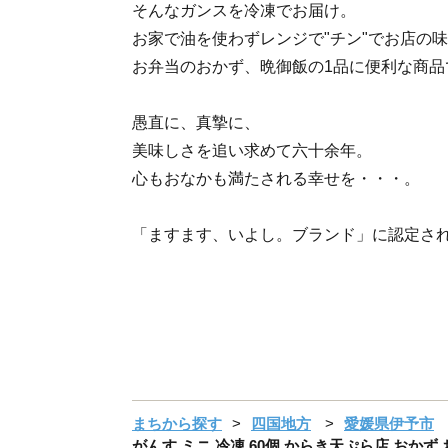
そんなガンスを冷凍でお届け。
お家で油を使わずレンジで"チン"でお店の味
お弁当のおかず、晩御飯の1品に便利な商品
愚直に、真摯に、
美味しさを追い求めて六十余年。
心もおなかも満たされる幸せを・・・。
「ますます、いよし。ブランド」に認定さ
まちから探す
四国地方
愛媛県伊予市
がんす ミニ 冷凍 60個 からき天ぷら店 おかず お