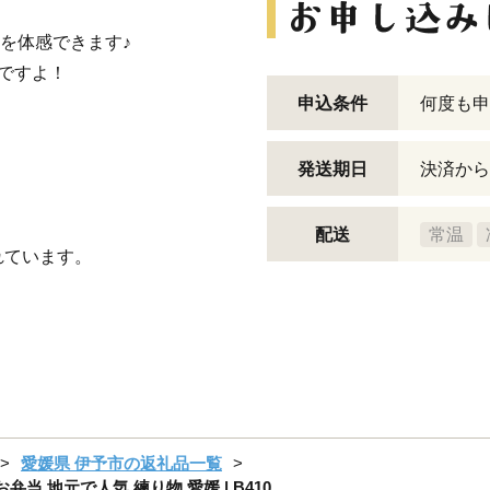
を体感できます♪
ですよ！
申込条件
何度も申
発送期日
決済から
配送
常温
れています。
愛媛県 伊予市の返礼品一覧
弁当 地元で人気 練り物 愛媛 | B410