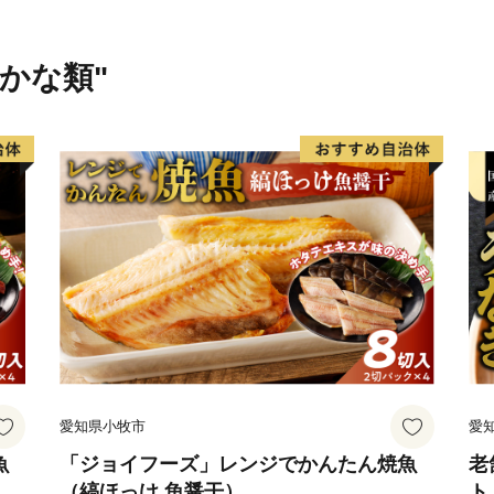
す。特に栗の産地としては
献上され、大変称賛された
さかな類"
の中で、厳しい基準をクリ
栗の一つに数えられていま
の中、手作りの工芸品や加
む「クラフト」のまちです
伊予市の西部の海岸線沿い
が立ち止まる町」として、
づくりに取り組んできまし
漁港で水揚げされるハモが
オ、イワシなどの様々な魚
恋人の聖地として知られる
愛知県小牧市
愛
して知られ、度々テレビで
あり、夏を中心として多く
魚
「ジョイフーズ」レンジでかんたん焼魚
老
（縞ほっけ 魚醤干）
ト