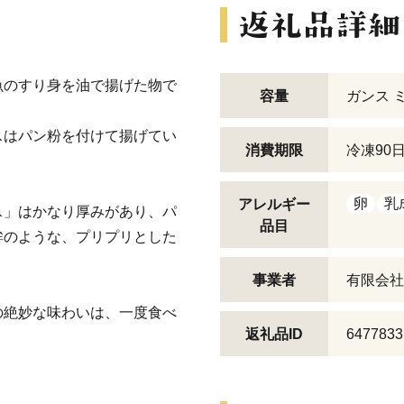
魚のすり身を油で揚げた物で
容量
ガンス ミ
スはパン粉を付けて揚げてい
消費期限
冷凍90
卵
乳
アレルギー
ス」はかなり厚みがあり、パ
品目
鉾のような、プリプリとした
事業者
有限会社
の絶妙な味わいは、一度食べ
返礼品ID
6477833