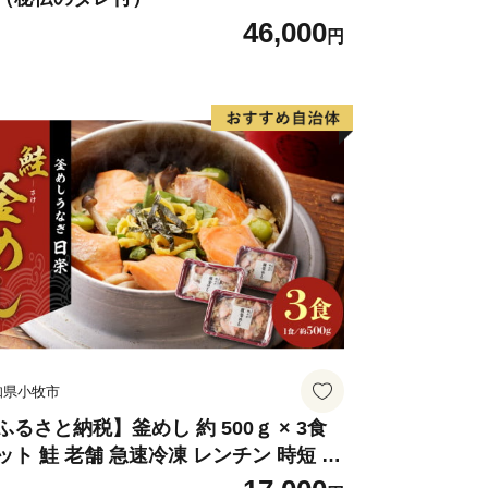
46,000
和する伊予市にぜひ一度お越しくださ
円
知県小牧市
ふるさと納税】釜めし 約 500ｇ × 3食
ット 鮭 老舗 急速冷凍 レンチン 時短 簡
調理 食品 加工品 海鮮 手作り ほくほく