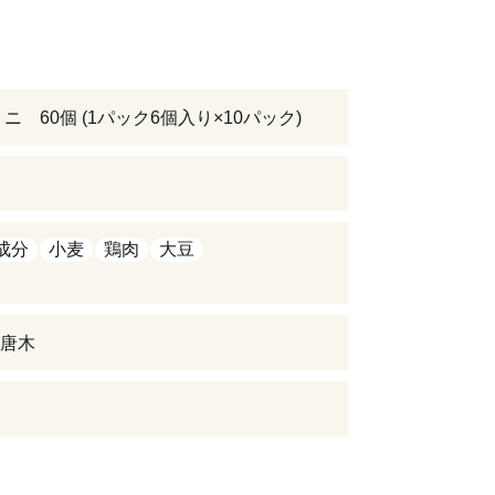
ニ 60個 (1パック6個入り×10パック)
日
成分
小麦
鶏肉
大豆
唐木