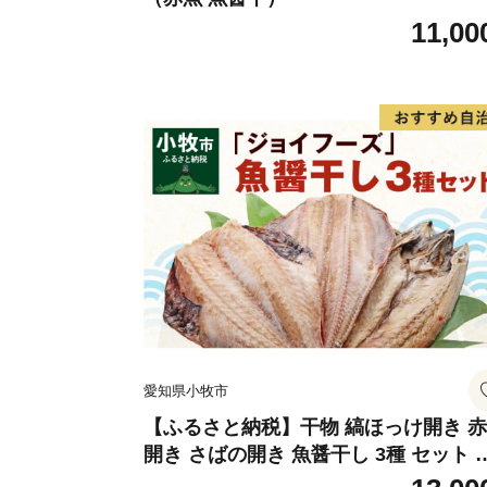
11,00
愛知県小牧市
【ふるさと納税】干物 縞ほっけ開き 
開き さばの開き 魚醤干し 3種 セット 
め合わせ 魚 おかず 肉厚 おいしい さば