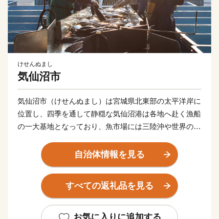
けせんぬまし
気仙沼市
気仙沼市（けせんぬまし）は宮城県北東部の太平洋岸に
位置し、四季を通して静穏な気仙沼港は各地へ赴く漁船
の一大基地となっており、魚市場には三陸沖や世界の海
で漁獲された魚介類が並びます。 気仙沼の代名詞とも
いえるフカヒレや水揚げ日本一を誇る生鮮カツオなどの
自治体情報を見る
海産物のほか、地元特産の農産物やB級グルメとして人
気の気仙沼ホルモンなどがあり、美食の街としての一面
すべての返礼品を見る
も持っています。 東日本大震災により大きな被害を受
けましたが、復興に向けて歩みを進める気仙沼市へ、皆
様の更なる御支援、後押しをお願いいたします。
お気に入りに追加する