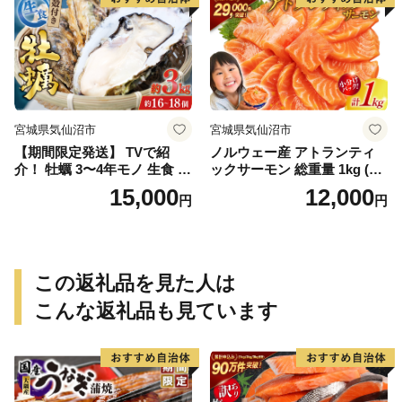
宮城県気仙沼市
宮城県気仙沼市
【期間限定発送】 TVで紹
ノルウェー産 アトランティ
介！ 牡蠣 3〜4年モノ 生食 殻
ックサーモン 総重量 1kg (正
付き牡蠣 約3kg(約16-18個入)
味重量850g) [カネダイ 宮城
15,000
12,000
円
円
[住喜水産 宮城県 気仙沼市 20
県 気仙沼市 20565509] 魚 魚
564186] 期間限定 冷蔵 新鮮
介類 サーモン 刺身 生食 生
濃厚 真牡蠣 カキ かき 生牡蠣
アトランティック アトラン
魚貝類 生牡蠣 貝 海鮮 魚介類
小分け 冷凍 鮭 さけ 訳あり
なべ カキフライ 牡蠣ご飯 魚
ノルウェー
この返礼品を見た人は
介
こんな返礼品も見ています