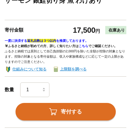
サーモン 銀鮭切り身 魚 わけあり
17,500
寄付金額
在庫あり
円
一度に決済する
返礼品数は３つ以内
を推奨しております。
🔰ふるさと納税が初めての方、詳しく知りたい方は
こちら
でご確認ください。
ふるさと納税では原則として自己負担額の2,000円を除いた全額が控除の対象となり
ます。控除の対象となる寄付金額は、収入や家族構成などに応じて一定の上限があ
りますのでご注意ください。
仕組みについて知る
上限額を調べる
数量
寄付する