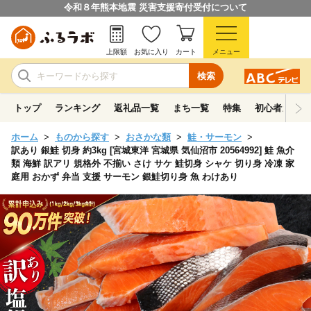
令和８年熊本地震 災害支援寄付受付について
上限額
お気に入り
カート
メニュー
検索
トップ
ランキング
返礼品一覧
まち一覧
特集
初心者ガイド
ホーム
ものから探す
おさかな類
鮭・サーモン
訳あり 銀鮭 切身 約3kg [宮城東洋 宮城県 気仙沼市 20564992] 鮭 魚介
類 海鮮 訳アリ 規格外 不揃い さけ サケ 鮭切身 シャケ 切り身 冷凍 家
庭用 おかず 弁当 支援 サーモン 銀鮭切り身 魚 わけあり