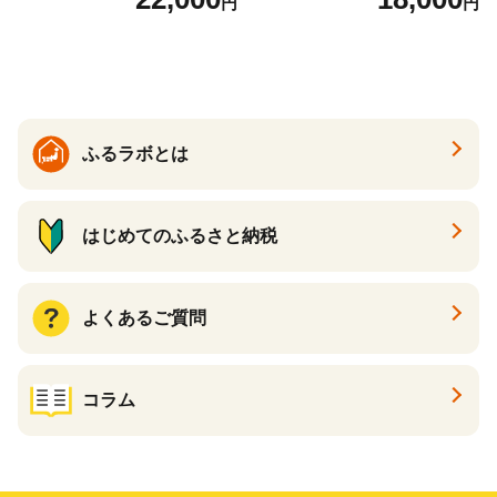
円
円
くら醤油漬け 鮭 鮭卵 ikura
テ 帆立 貝柱 ホタテ貝柱 大玉
醤油いくら 冷凍いくら いく
大粒 北海道 別海 野付 ふるさ
ら北海道 醤油鮭いくら 人気
と納税）
大好評品 北海道 白糠町
ふるラボとは
はじめてのふるさと納税
よくあるご質問
コラム