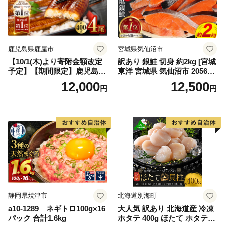
鹿児島県鹿屋市
宮城県気仙沼市
【10/1(木)より寄附金額改定
訳あり 銀鮭 切身 約2kg [宮城
予定】【期間限定】鹿児島県
東洋 宮城県 気仙沼市 205649
大隅産うなぎ蒲焼4尾（400
91] 鮭 魚介類 海鮮 訳アリ 規
12,000
12,500
円
円
g） KN007-023
格外 不揃い さけ サケ 鮭切身
シャケ 切り身 冷凍 家庭用 お
かず 弁当 支援 サーモン 銀鮭
切り身 魚 わけあり
静岡県焼津市
北海道別海町
a10-1289 ネギトロ100g×16
大人気 訳あり 北海道産 冷凍
パック 合計1.6kg
ホタテ 400g ほたて ホタテ