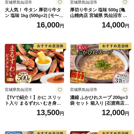
宮城県気仙沼市
宮城県気仙沼市
大人気！ 牛タン 厚切り牛タ
厚切り牛タン 塩味 500g [亀
ン 塩味 1kg (500g×2) [モ〜ラ
山精肉店 宮城県 気仙沼市 20
ンド 宮城県 気仙沼市 205646
565156] 精肉 肉 牛肉 牛たん
16,000
14,000
円
円
60] 肉 牛肉 精肉 牛たん 牛タ
牛タン ぎゅうたん タン タン
ン塩 牛たん塩 冷凍 焼肉 BB
塩 厚切り 味付き 冷凍 焼肉
Q アウトドア バーベキュー
焼き肉 BBQ アウトドア
厚切り タン
宮城県気仙沼市
宮城県気仙沼市
【TVで紹介！】かに スリッ
濃縮 ふかひれスープ 200g×3
ト入り まるずわい むき身と
袋 セット 箱入り [石渡商店
スープのセット 肩脚肉500g
宮城県 気仙沼市 20563919]
13,500
12,000
円
円
ビスク180g×3 [カネダイ 宮城
レトルト スープ ふかひれ フ
県 気仙沼市 20564338] 冷凍
カヒレ 鱶鰭 中華料理 高級 高
蟹 カニ
級食材 豪華 常備食 保存食 常
温