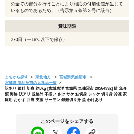
の全ての部分を行うことにより相応の付加価値が生じて
いるものであるため。（告示第５条第３号に該当）
賞味期限
270日（ー18℃以下で保存）
まちから探す
東北地方
宮城県気仙沼市
宮城県 気仙沼市の返礼品一覧
訳あり 銀鮭 切身 約3kg [宮城東洋 宮城県 気仙沼市 20564992] 鮭 魚介
類 海鮮 訳アリ 規格外 不揃い さけ サケ 鮭切身 シャケ 切り身 冷凍 家
庭用 おかず 弁当 支援 サーモン 銀鮭切り身 魚 わけあり
このページをシェアする