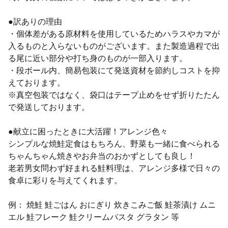
●訳ありの理由
・個体差がある原材料を使用しているためハラスやカマが
入るものと入らないものがございます。また製造過程で出
る尾に近い部分や打ち身のものが一部入ります。
・段ボール内、簡易包装にて発送資材を節約しコストを抑
えております。
※真空包装ではなく、袋口はテープ止めをせず折りたたん
で発送しております。
●献立に困ったときに大活躍！アレンジ色々
シンプルな焼鮭定食はもちろん、野菜も一緒に食べられる
ちゃんちゃん焼きやお弁当のおかずとしても良し！
老若男女問わず好まれる鮭料理は、アレンジ多様で日々の
食卓に彩りを与えてくれます。
例： 焼鮭 鮭ごはん おにぎり 炊きこみご飯 鮭茶漬け ムニ
エル 鮭フレーク 鮭クリームパスタ グラタン 等