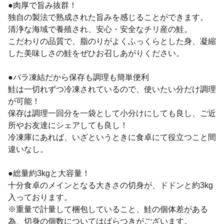
●肉厚で旨み抜群！
独自の製法で熟成された旨みを感じることができます。
清浄な海域で養殖され、安心・安全なチリ産の鮭。
こだわりの品質で、脂のりがよくふっくらとした身、凝縮
した美味しさの鮭をぜひお召しあがりください。
●バラ凍結だから保存も調理も簡単便利
鮭は一切れずつ冷凍されているので、使いたい分だけ調理
が可能！
保存は調理一回分を一袋として小分けにしても良し、ご近
所やお友達にシェアしても良し！
冷凍庫にあれば、いざというときに食卓にて役立つこと間
違いなし。
●総量約3kgと大容量！
十分食卓のメインとなる大きさの切身が、ドドンと約3kg
入っております。
※重量で計量して梱包していること、鮭の個体差がある
為、切身の個数についてはばらつきがございます。