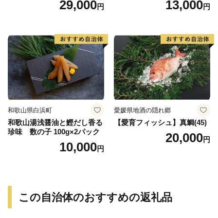
29,000
13,000
円
円
合わせ 魚 おかず 肉厚 おいし
い さば 赤魚 縞ホッケ ジョイ
フーズ 魚貝類 お取り寄せ お
取り寄せグルメ 魚醤 ナンプ
ラー 愛知県 小牧市 冷凍 送料
無料
和歌山県白浜町
愛媛県地酒の隠れ郷
和歌山湯浅醤油と鰹だし香る
【愛育フィッシュ】真鯛(45)
珍味 数の子 100g×2パック
20,000
円
10,000
円
この自治体のおすすめの返礼品