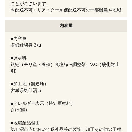
ことがございます。
※配送不可エリア：クール便配送不可の一部離島や地域
内容量
■内容量
塩銀鮭切身 3kg
■原材料
銀鮭（チリ産・養殖）食塩/ｐH調整剤、V.C（酸化防止
剤)
■加工地（製造地）
宮城県気仙沼市
■アレルギー表示（特定原材料）
さけ(鮭)
■地場産品理由
気仙沼市内において返礼品等の製造、加工その他の工程