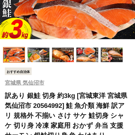
おすすめ自治体
宮城県 気仙沼市
訳あり 銀鮭 切身 約3kg [宮城東洋 宮城県
気仙沼市 20564992] 鮭 魚介類 海鮮 訳ア
リ 規格外 不揃い さけ サケ 鮭切身 シャ
ケ 切り身 冷凍 家庭用 おかず 弁当 支援