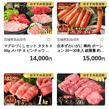
宮城県気仙沼市
宮城県気仙沼市
マグロづくしセット タタキ 3
生本ずわいがに 棒肉 ポーシ
00g メバチ & ビンチョウ 切
ョン 20〜30本入 総重量 約50
り落し 各250g 計3パック 冷
0g [カネダイ 宮城県 気仙沼
14,000
15,000
円
円
凍 [畠和水産 宮城県 気仙沼市
市 20564322] むき身 カニ か
20563665]
に 生 ずわいがに ズワイガニ
ずわい蟹 ズワイ蟹 蟹 カニ カ
ニ脚 蟹脚 カニ棒肉 カニ 蟹