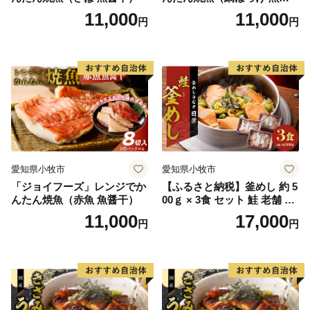
干）
11,000
11,000
円
円
愛知県小牧市
愛知県小牧市
「ジョイフーズ」レンジでか
【ふるさと納税】釜めし 約 5
んたん焼魚（赤魚 魚醤干）
00ｇ × 3食 セット 鮭 老舗 急
速冷凍 レンチン 時短 簡単調
11,000
17,000
円
円
理 食品 加工品 海鮮 手作り
ほくほく ご飯 お弁当 おにぎ
り お茶漬け お取り寄せ お取
り寄せグルメ 愛知県 小牧市
送料無料