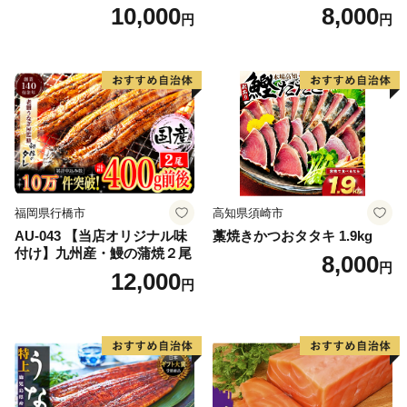
帆立 貝柱 海鮮 魚介類 刺身
10,000
8,000
円
円
大粒 天然 海鮮 ランキング 大
人気 人気 おすすめ 訳あり ）
福岡県行橋市
高知県須崎市
AU-043 【当店オリジナル味
藁焼きかつおタタキ 1.9kg
付け】九州産・鰻の蒲焼２尾
8,000
円
12,000
円