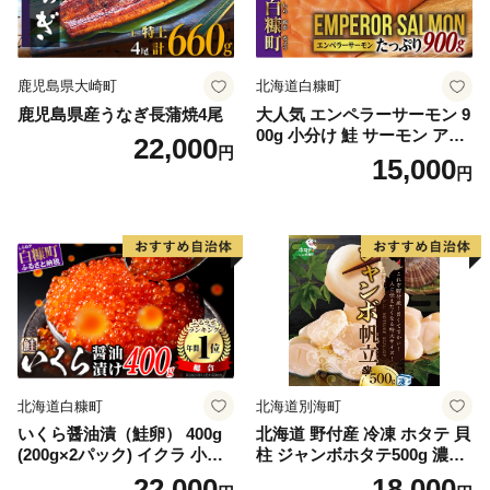
鹿児島県大崎町
北海道白糠町
鹿児島県産うなぎ長蒲焼4尾
大人気 エンペラーサーモン 9
00g 小分け 鮭 サーモン アト
22,000
円
ランティックサーモン 水産
15,000
円
庁長官賞 受賞 さけ シャケ し
ゃけ sake カルパッチョ ソテ
ー レアステーキ 人気 高級 大
満足 美味しい 贈答 生食用 刺
身 お刺身 刺し身 魚介類 海鮮
冷凍 厚切り 薄切り ふるさと
納税 ふるさとチョイス チョ
イス 北海道 白糠町
北海道白糠町
北海道別海町
いくら醤油漬（鮭卵） 400g
北海道 野付産 冷凍 ホタテ 貝
(200g×2パック) イクラ 小分
柱 ジャンボホタテ500g 濃厚
け いくら醤油漬 鮭いくら い
な旨味と甘み （ほたて ホタ
22,000
18,000