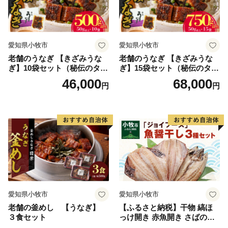
愛知県小牧市
愛知県小牧市
老舗のうなぎ 【きざみうな
老舗のうなぎ 【きざみうな
ぎ】10袋セット（秘伝のタレ
ぎ】15袋セット（秘伝のタレ
付）
付）
46,000
68,000
円
円
愛知県小牧市
愛知県小牧市
老舗の釜めし 【うなぎ】
【ふるさと納税】干物 縞ほ
３食セット
っけ開き 赤魚開き さばの開
き 魚醤干し 3種 セット 詰め