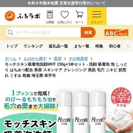
令和８年熊本地震 災害支援寄付受付について
上限額
お気に入り
カート
メニュー
検索
トップ
ランキング
返礼品一覧
まち一覧
特集
初心者ガイド
ホーム
ものから探す
美容
その他美容
モッチスキン吸着泡洗顔WHT 150g×3本セット - 洗顔 吸着泡 泡 しっと
り はちみつ配合 美容 スキンケア クレンジング 美肌 毛穴 ニキビ 肌荒
れ くすみ 乾燥 埼玉県 幸手市