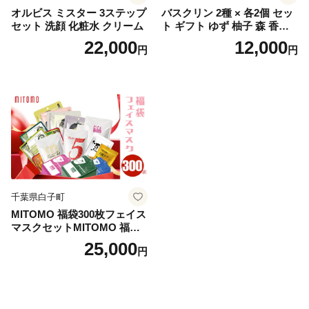
オルビス ミスター 3ステップ
バスクリン 2種 × 各2個 セッ
セット 洗顔 化粧水 クリーム
ト ギフト ゆず 柚子 森 香り
日用品 お風呂 バス用品 温活
22,000
12,000
円
円
アロマ 香り まとめ買い静岡
県 藤枝市 医薬部外品
千葉県白子町
MITOMO 福袋300枚フェイス
マスクセットMITOMO 福袋3
00枚フェイスマスクセット
25,000
円
ふるさと納税 パック ファイ
スパック フェイスマスク 美
容 スキンケア 福袋 千葉県 白
子町 送料無料 SHAG003