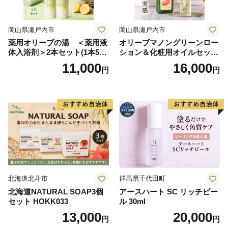
して、平成31年3月には幸手駅が橋上化され、東西自由
通路の供用開始により西口駅前広場や西口地区の住環境
岡山県瀬戸内市
岡山県瀬戸内市
整備が進められています。
薬用オリーブの湯 ＜薬用液
オリーブマノングリーンロー
体入浴剤＞2本セット(1本500
ション＆化粧用オイルセット
【こどもがいきいきと育ち 子育てしやすいまち】
ml） 美容
美容グッズ スキンケア 化粧
11,000
16,000
円
円
幸手市は、子育て世代にやさしい環境づくりに力を入れ
水
ています。家庭や地域と連携し、安心して子育てができ
る環境づくりを重点課題ととらえ、積極的な子育て支援
を図っています。
市内の「ウェルス幸手」内に設置された「こども家庭セ
ンター窓口（ワンストップ窓口）」では、子育てに関す
る各種手続きを一括で行えるほか、妊娠から子育てまで
のさまざまな悩みを専門員に相談することができます。
また、保育所や学童保育の充実、小中学校のすべての教
北海道北斗市
群馬県千代田町
室へのエアコン設置など、子育て・教育環境の整備にも
北海道NATURAL SOAP3個
アースハート SC リッチピー
セット HOKK033
ル 30ml
積極的に取り組んでいます。
13,000
20,000
円
円