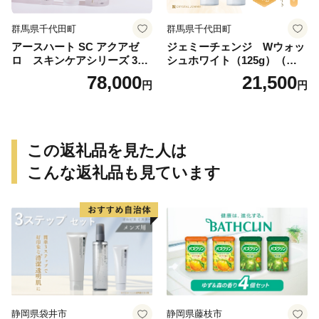
群馬県千代田町
群馬県千代田町
アースハート SC アクアゼ
ジェミーチェンジ Wウォッ
ロ スキンケアシリーズ 3点
シュホワイト（125g）（泡立
セット
てネット付）×2本 群馬県 千
78,000
21,500
円
円
代田町
この返礼品を見た人は
こんな返礼品も見ています
静岡県袋井市
静岡県藤枝市