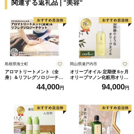
関連する返礼品 | "美容"
1000本のソメイヨシノの桜並木。堤の上は桜のトンネ
ル、そして周辺に広がる菜の花畑。3月下旬から4月上旬
にかけて開かれる桜まつりの季節には、心温まる春の景
色を楽しめます。
【江戸時代は日光道中の宿場町（幸手宿）として栄えた
歴史のあるまち】
日光道の整備前から幸手は利根川水系による河川舟運と
島根県海士町
岡山県瀬戸内市
鎌倉街道中道の人の往来で交通の要衝として栄えていま
アロマトリートメント（全
オリーブオイル 定期便 6ヶ月
した。江戸時代に入り、日光道か整備されると、1616
身）＆リフレグソロジーチケ
オリーブマノン化粧用オリー
年に幕府より継立を命ぜられ「幸手宿」となりました。
ット
ブオイル 200ml オリーブ オ
44,000
94,000
円
円
イル 美容 スキンケア 化粧用
油 オリーブ油 お楽しみ
【圏央道幸手ICの開通と幸手駅東西自由通路の開通で利
便性が格段に向上！】
平成27年3月に開通した圏央道（首都圏中央連絡自動車
道）の幸手インターチェンジ。幸手インターチェンジ東
側では、幸手中央地区産業団地が整備されています。そ