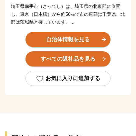
埼玉県幸手市（さってし）は、埼玉県の北東部に位置
し、東京（日本橋）から約50㎞で市の東部は千葉県、北
部は茨城県と接しています。
【都心からほど近い場所にありながら心が和む風景が広
自治体情報を見る
がります】
豊かな自然と先人たちの英知に支えられ、古くは日光街
すべての返礼品を見る
道と御成道が合流し、さらには筑波道が分岐する宿場町
として栄えてきました。
桜のトンネルで全国有数の名所となっている権現堂堤や
お気に入りに追加する
中川、江戸川などの水辺の風景、のどかな田園風景な
ど、都心からほど近い場所ながらも訪れた人々の心を和
ませる風景が広がっています。
【権現堂桜堤は、全国有数の桜の名所。まさに絶景！幸
手のシンボル】
中川の堤防、権現堂堤に約1キロにわたり植えられた約