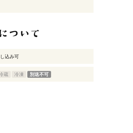
し込み可
冷蔵
冷凍
別送不可