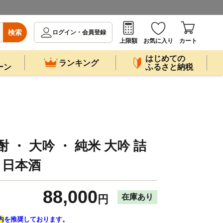
検索
ログイン・会員登録
上限額
お気に入り
カート
はじめての
ランキング
ーン
ふるさと納税
 ・ 大吟 ・ 純米 大吟 詰
 日本酒
88,000
在庫あり
円
内
を推奨しております。