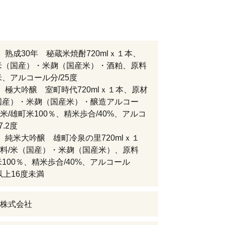
 熟成30年 秘蔵米焼酎720mlｘ１本、
米（国産）・米麹（国産米）・酒粕、原料
米、アルコール分/25度
 極大吟醸 室町時代720mlｘ１本、原材
国産）・米麹（国産米）・醸造アルコー
米/雄町米100％、精米歩合/40%、アルコ
7.2度
 純米大吟醸 雄町冷泉の里720mlｘ１
料/米（国産）・米麹（国産米）、原料
米100％、精米歩合/40%、アルコール
以上16度未満
株式会社