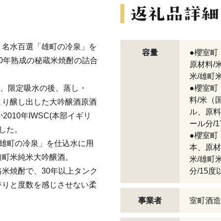
、名水百選「雄町の冷泉」を
容量
●櫻室町
0年熟成の秘蔵米焼酎の詰合
原材料/
米/雄町
き、限定吸水の後、蒸し・
●櫻室町
料/米（
より醸し出した大吟醸酒原酒
ル、原料
010年IWSC(本部イギリ
ール分/1
した。
●櫻室町
「雄町の冷泉」を仕込水に用
本、原材
雄町米純米大吟醸酒。
米/雄町
格米焼酎で、30年以上タンク
分/15度
香りと度数を感じさせない柔
事業者
室町酒造