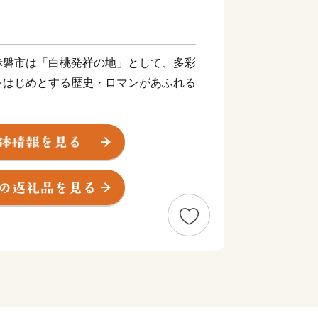
赤磐市は「白桃発祥の地」として、多彩
をはじめとする歴史・ロマンがあふれる
を“未来”へつなぎ、すべての人が健康で
暮らせるまちを創りたい。こんな夢を実
が一体となったまちづくりを推進してい
ふるさと赤磐市"への思い。その思い
によってかたちにしてみませんか。
さとの発展のために大切に使わせていた