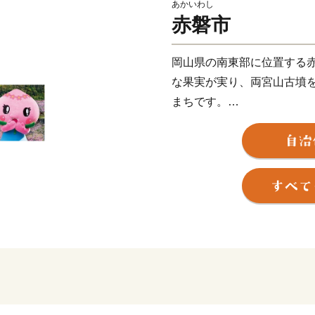
あかいわし
赤磐市
岡山県の南東部に位置する
な果実が実り、両宮山古墳
まちです。
このすばらしい“ふるさと”
笑顔にあふれ、いきいきと
現するために、市民と行政
ます。
皆さんの心にいつまでも残る
を 赤磐ふるさと応援寄附金
いただいたご寄附は、ふる
だきます。