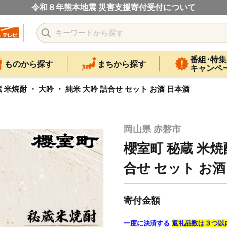
令和８年熊本地震 災害支援寄付受付について
番組･特集
ものから探す
まちから探す
キャンペ
 米焼酎 ・ 大吟 ・ 純米 大吟 詰合せ セット お酒 日本酒
岡山県 赤磐市
櫻室町 秘蔵 米焼酎
合せ セット お酒
寄付金額
一度に決済する
返礼品数は３つ以