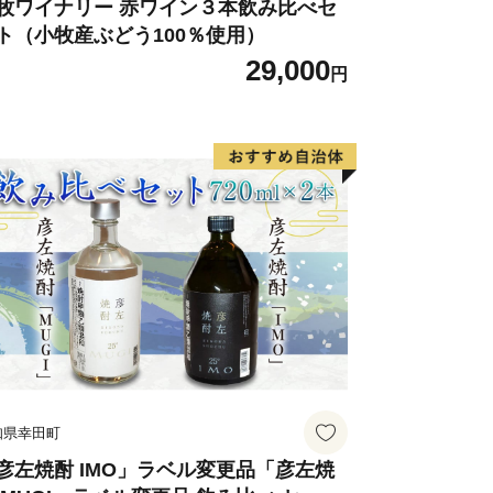
牧ワイナリー 赤ワイン３本飲み比べセ
ト（小牧産ぶどう100％使用）
29,000
円
知県幸田町
彦左焼酎 IMO」ラベル変更品「彦左焼