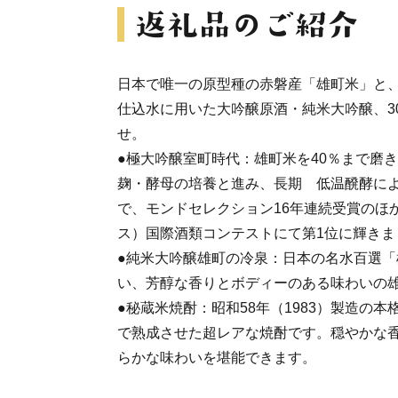
日本で唯一の原型種の赤磐産「雄町米」と
仕込水に用いた大吟醸原酒・純米大吟醸、3
せ。
●極大吟醸室町時代：雄町米を40％まで磨
麹・酵母の培養と進み、長期 低温醗酵に
で、モンドセレクション16年連続受賞のほか2
ス）国際酒類コンテストにて第1位に輝きま
●純米大吟醸雄町の冷泉：日本の名水百選
い、芳醇な香りとボディーのある味わいの
●秘蔵米焼酎：昭和58年（1983）製造の本
で熟成させた超レアな焼酎です。穏やかな
らかな味わいを堪能できます。