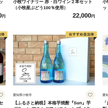
ッ
小牧ワイナリー 赤・白ワイン２本セット
小
（小牧産ぶどう100％使用）
ッ
0
22,000
円
円
愛知県小牧市
愛
セ
【ふるさと納税】本格芋焼酎『Sun』芋
「