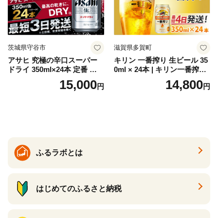
茨城県守谷市
滋賀県多賀町
アサヒ 究極の辛口スーパー
キリン 一番搾り 生ビール 35
ドライ 350ml×24本 定番 ビー
0ml × 24本 | キリン一番搾り
ル 缶ビール 酒 お酒 アルコー
キリンビール 一番搾り ビー
15,000
14,800
円
円
ル 辛口
ル 24缶 きりんいちばんしぼ
り キリン一番搾り びーる 1
ケース 24缶 24本 キリン一番
搾り KIRIN きりん 麒麟 キリ
ン一番搾り いちばんしぼり
キリン一番搾り 父の日 ちち
の日
ふるラボとは
はじめてのふるさと納税