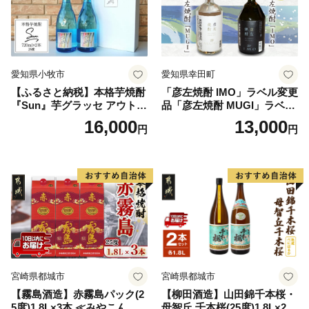
愛知県小牧市
愛知県幸田町
【ふるさと納税】本格芋焼酎
「彦左焼酎 IMO」ラベル変更
『Sun』芋グラッセ アウトド
品「彦左焼酎 MUGI」ラベル
ア ソロキャンプ ベランピン
変更品 飲み比べ セット 合計
16,000
13,000
円
円
グ 巣ごもり 就労支援
2本 720ml×各1本 25度 焼酎
お酒 麦焼酎 芋焼酎
宮崎県都城市
宮崎県都城市
【霧島酒造】赤霧島パック(2
【柳田酒造】山田錦千本桜・
5度)1.8L×3本 ≪みやこんじょ
母智丘 千本桜(25度)1.8L×2本