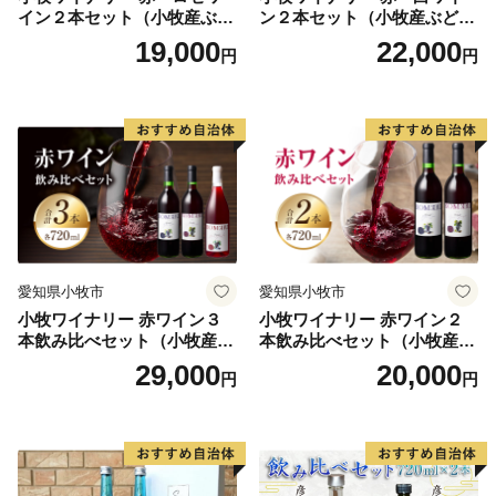
レット等の郵送をさせていただく場合がございます。
イン２本セット（小牧産ぶど
ン２本セット（小牧産ぶどう
御不明な点や、配信・郵送の停止等のご希望がございま
う100％使用）
100％使用）
19,000
22,000
円
円
したら、都城市ふるさと納税担当(0986-58-7727、
support3@furusato-miyakonojo.jp )までご連絡くださ
い。
愛知県小牧市
愛知県小牧市
小牧ワイナリー 赤ワイン３
小牧ワイナリー 赤ワイン２
本飲み比べセット（小牧産ぶ
本飲み比べセット（小牧産ぶ
どう100％使用）
どう100％使用）
29,000
20,000
円
円