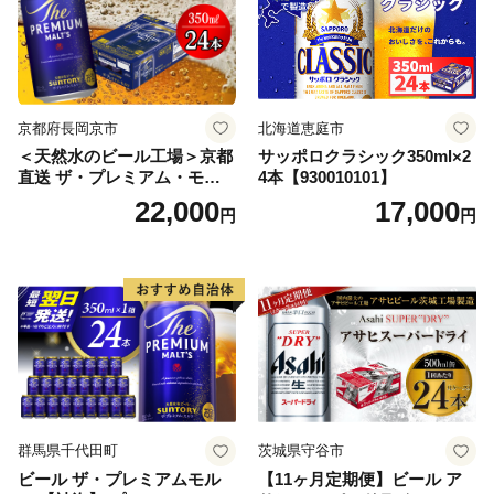
京都府長岡京市
北海道恵庭市
＜天然水のビール工場＞京都
サッポロクラシック350ml×2
直送 ザ・プレミアム・モル
4本【930010101】
ツ 350ml×24本 プレモル [149
22,000
17,000
円
円
5]
群馬県千代田町
茨城県守谷市
ビール ザ・プレミアムモル
【11ヶ月定期便】ビール ア