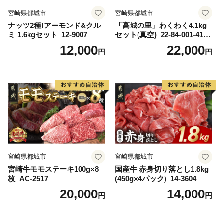
宮崎県都城市
宮崎県都城市
ナッツ2種!アーモンド&クル
「高城の里」わくわく4.1kg
ミ 1.6kgセット_12-9007
セット(真空)_22-84-001-4100
g
12,000
22,000
円
円
宮崎県都城市
宮崎県都城市
宮崎牛モモステーキ100g×8
国産牛 赤身切り落とし1.8kg
枚_AC-2517
(450g×4パック)_14-3604
20,000
14,000
円
円