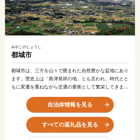
みやこのじょうし
都城市
都城市は、三方を山々で囲まれた自然豊かな盆地にあり
ます。歴史上は「島津発祥の地」とも言われ、時代とと
もに変遷を重ねながら交通の要衝として繁栄してきまし
た。
農業や農産加工業が盛んで、肉用牛、豚、鶏を合わせた
自治体情報を見る
畜産農業産出額が日本一を誇る畜産のまちです。当市の
牛、豚、鶏は、雄大な霧島連山の自然に囲まれた大地で
すべての返礼品を見る
生まれ、清らかな水、良質な飼料、農家の温かい愛情が
注がれ、大切に育てられています。