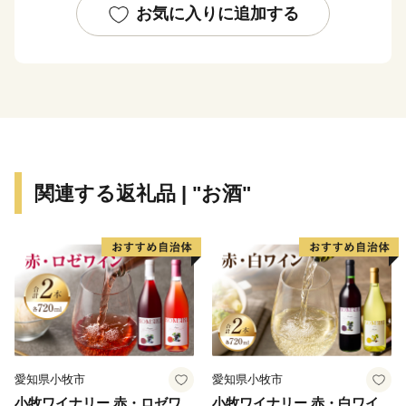
日本一の出荷額を誇る焼酎は、霧島山麓で育つサツマイ
お気に入りに追加する
モや地下深くからくみ上げられた清らかな水などを原料
に作られ、全国の愛飲家に愛されています。市内４つの
蔵元が生み出す、吟味を重ねた味わい深い個性的な焼酎
は、たくさんの人たちを魅了し続けています。
＜プライバシーポリシー（個人情報保護方針）について
＞
関連する返礼品 | "お酒"
寄附者様からいただいた個人情報は、都城市が責任をも
って安全に蓄積・保管し、第三者に譲渡・提供すること
はございません。
寄附者様からいただいた個人情報は、商品の発送とご連
絡、いただいたふるさと納税の使い道に関する報告、都
城市が主催・出展するふるさと納税関連イベント情報の
提供、都城市のふるさと納税に関する情報提供のため、
使用させていただきます。
愛知県小牧市
愛知県小牧市
また、上記の手段としては、電子メールの配信やパンフ
小牧ワイナリー 赤・ロゼワ
小牧ワイナリー 赤・白ワイ