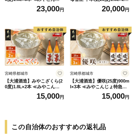
特急便≫_23-07-K03P-1800-3
≪みやこんじょ特急便≫_AC
23,000
20,000
円
円
-Q
-0751
宮崎県都城市
宮崎県都城市
【大浦酒造】みやこざくら(2
【大浦酒造】優咲(25度)900m
0度)1.8L×2本 ≪みやこんじょ
l×3本 ≪みやこんじょ特急便
特急便≫_MJ-0771
≫_MJ-0772
15,000
15,000
円
円
この自治体のおすすめの返礼品