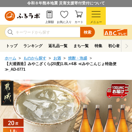
令和８年熊本地震 災害支援寄付受付について
上限額
お気に入り
カート
メニュー
検索
トップ
ランキング
返礼品一覧
まち一覧
特集
初心者ガイド
ホーム
ものから探す
お酒
焼酎・泡盛
【大浦酒造】みやこざくら(20度)1.8L×4本 ≪みやこんじょ特急便
≫_AD-0771