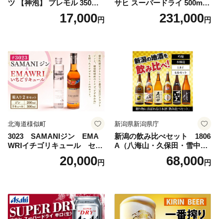
ツ 【神泡】 プレモル 350ml
サヒ スーパードライ 500ml 2
× 24本 サントリー〈天然水の
4本 1ケース×11ヶ月 | アサヒ
17,000
231,000
円
円
ビール工場〉群馬※沖縄・離
ビール 究極の辛口 酒 お酒 ア
島地域へのお届け不可
ルコール 生ビール Asahi ア
サヒビール スーパードライ s
uper dry 11回 缶ビール 缶 ギ
フト 内祝い 茨城県守谷市 送
料無料
北海道様似町
新潟県新潟県庁
3023 SAMANIジン EMA
新潟の飲み比べセット 1806
WRIイチゴリキュール セッ
A（八海山・久保田・雪中
ト（箱入り）【大人の味 酒
梅・越乃寒梅・かたふね・千
20,000
68,000
円
円
お酒 洋酒 スピリッツ クラフ
代の光）
トジン 国産 sake SAKE gin
GIN liqueur LIQUEUR お酒
セット 詰め合わせ カクテル
ソーダ割り アルコール ロッ
ク ソーダ ジントニック 】