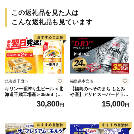
この返礼品を見た人は
こんな返礼品も見ています
北海道千歳市
福島県本宮市
キリン一番搾り生ビール＜北
【福島のへそのまち もとみ
海道千歳工場産＞350ml（24
や産】アサヒスーパードライ
本） 2ケース
350ml×24本 合計8.4L 1ケー
30,800
15,000
円
円
ス アルコール度数5% 缶ビー
ル お酒 ビール アサヒ スーパ
ードライ super dry 24缶 辛
口 送料無料 カメイ 本宮市
【07214-0206】