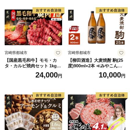
宮崎県都城市
宮崎県都城市
【国産黒毛和牛】モモ・カ
【柳田酒造】大麦焼酎 駒(25
タ・カルビ焼肉セット 1kg_2
度)900ml×2本 ≪みやこんじ
4-E9-006
ょ特急便≫_AA-0752
24,000
10,000
円
円