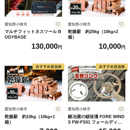
愛知県小牧市
愛知県小牧市
マルチフィットネスツール B
乾燥薪 約20kg（10kg×2
ODYBASE
箱）
130,000
10,000
円
円
愛知県小牧市
愛知県小牧市
乾燥薪 約10kg（10kg×1
鍛冶屋の頓珍漢 FORE WIND
箱）
S FW-FS01 フォールディン
グ キャンプストーブ専用 五