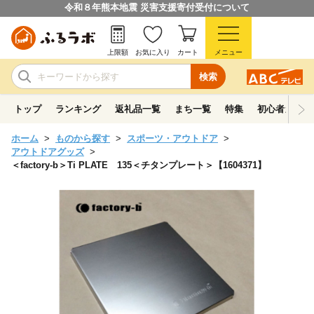
令和８年熊本地震 災害支援寄付受付について
上限額
お気に入り
カート
メニュー
検索
トップ
ランキング
返礼品一覧
まち一覧
特集
初心者ガイド
ホーム
ものから探す
スポーツ・アウトドア
アウトドアグッズ
＜factory-b＞Ti PLATE 135＜チタンプレート＞【1604371】