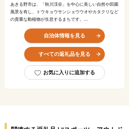
あきる野市は、「秋川渓谷」を中心に美しい自然や田園
風景を有し、トウキョウサンショウウオやカタクリなど
の貴重な動植物が生息するまちです。
また、五日市憲法草案や軍道紙などの素晴らしい歴史と
文化をまちの誇りに、「東京のふるさと」づくりを進め
自治体情報を見る
ています。
今後も、「東京のふるさと」として、癒しの場を提供で
すべての返礼品を見る
きるよう取り組んでまいりますので、皆様の温かいご支
援をお願いいたします。
お気に入りに追加する