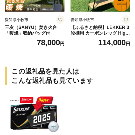
愛知県小牧市
愛知県小牧市
三友（SANYU）焚き火台
【ふるさと納税】LEKKER 3
「暖焼」収納バッグ付
段棚用 カーボンレッグ High
3 2脚 キャンプ アウトドア ソ
78,000
114,000
円
円
ロキャン カーボン アウトド
ア用品 レジャー 軽量 丈夫 持
ち運び 野外 キャンプギア テ
ーブル板用 絆ウェルド 愛知
県 小牧市 送料無料
この返礼品を見た人は
こんな返礼品も見ています