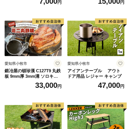
7,000
15,000
円
円
徳リング
愛知県小牧市
愛知県小牧市
鍛冶屋の頓珍漢 C127T9 丸鉄
アイアンテーブル アウト
板 9mm厚 3mm溝 ソロキャ
ドア用品 レジャー キャンプ
ンプ用 専用ハンドル付き ス
33,000
47,000
円
円
ノーピーク アルミパーソナ
ルクッカーサイズ