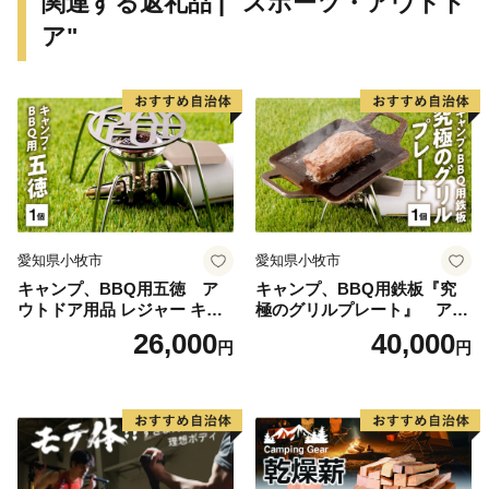
関連する返礼品 | "スポーツ・アウトド
ア"
愛知県小牧市
愛知県小牧市
キャンプ、BBQ用五徳 ア
キャンプ、BBQ用鉄板『究
ウトドア用品 レジャー キャ
極のグリルプレート』 アウ
ンプ バーベキュー BBQ 五徳
トドア用品 レジャー キャン
26,000
40,000
円
円
プ バーベキュー BBQ 鉄板