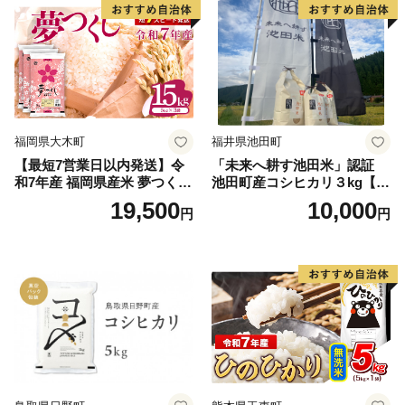
福岡県大木町
福井県池田町
【最短7営業日以内発送】令
「未来へ耕す池田米」認証
和7年産 福岡県産米 夢つくし
池田町産コシヒカリ３kg【お
15kg 精米 ※北海道・沖縄・
1人様につき３セットまで】
19,500
10,000
円
円
離島は配送不可