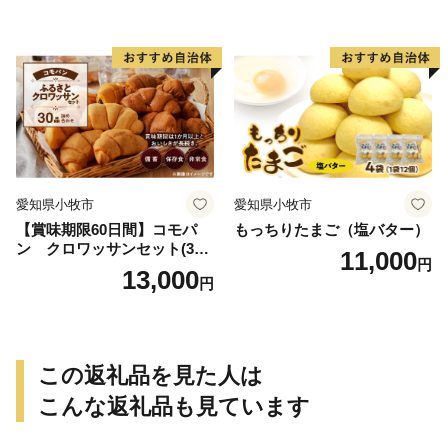
ッズにも
愛知県小牧市
愛知県小牧市
【賞味期限60日間】コモパ
もっちりたまご（塩バター）
ン クロワッサンセット(30
11,000
円
個入り)／災害用備蓄 保存食
13,000
円
非常食 防災グッズにも
この返礼品を見た人は
こんな返礼品も見ています