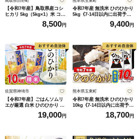
鳥取県日野町
熊本県玉東町
【令和7年産】鳥取県産コシ
令和7年産 無洗米 ひのひかり
ヒカリ 5kg（5kg×1）米 コシ
5kg《7-14日以内に出荷予定
ヒカリ こしひかり お米 白米
(土日祝除く)》コメ 米 無洗米
8,500
9,400
円
円
精米 5キロ おこめ こめ コメ
高レビュー｜人気米 熊本県
真空パック包装 真空包装 長
産米 お米 生活応援米
期保存 単一原料米 鳥取県日
野町産 Elevation
佐賀県神埼市
熊本県玉東町
【令和7年産】ごはんソムリ
令和7年産 無洗米 ひのひかり
エが厳選 白米 ひのひかり 10
10kg《7-14日以内に出荷予定
kg【神埼市産 米 お米 精米 白
(土日祝除く)》コメ 米 無洗米
19,000
18,700
円
円
米 10kg 5kg×2 ひのひかり ブ
令和7年産 高レビュー｜人気
ランド米 食味鑑定士】(H063
米 熊本県産米 お米 生活応援
164)
米