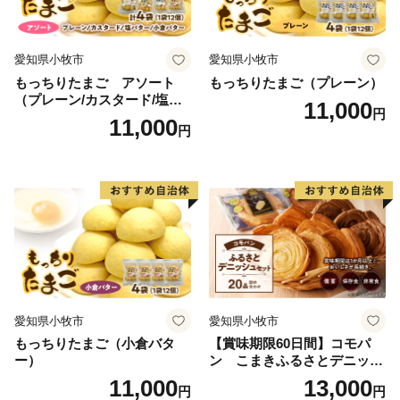
愛知県小牧市
愛知県小牧市
もっちりたまご アソート
もっちりたまご（プレーン）
（プレーン/カスタード/塩バ
11,000
円
ター/小倉バター）
11,000
円
愛知県小牧市
愛知県小牧市
もっちりたまご（小倉バタ
【賞味期限60日間】コモパ
ー）
ン こまきふるさとデニッシ
ュセット（20個入り）／災害
11,000
13,000
円
円
用備蓄 保存食 非常食 防災グ