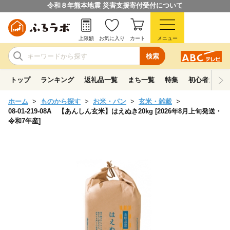
令和８年熊本地震 災害支援寄付受付について
上限額
お気に入り
カート
メニュー
検索
トップ
ランキング
返礼品一覧
まち一覧
特集
初心者ガイド
ホーム
ものから探す
お米・パン
玄米・雑穀
08-01-219-08A 【あんしん玄米】はえぬき20kg [2026年8月上旬発送・
令和7年産]