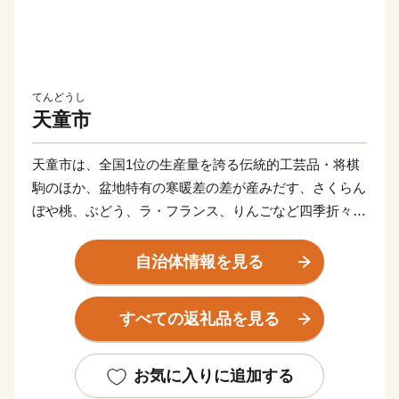
てんどうし
天童市
天童市は、全国1位の生産量を誇る伝統的工芸品・将棋
駒のほか、盆地特有の寒暖差の差が産みだす、さくらん
ぼや桃、ぶどう、ラ・フランス、りんごなど四季折々の
フルーツが豊富です。
”第２のふるさと天童"には、ご寄附をいただいた皆様と
自治体情報を見る
の間に、ふるさと納税を通じて絆を形成し、本市が皆様
にとって"第２のふるさと"と感じていただけるようにと
すべての返礼品を見る
の思いが込められています。
春夏秋冬を通じたイベントもございます。これをきっか
けに、ぜひ天童市を訪れ、本市の魅力を肌で感じ取って
お気に入りに追加する
みてはいかがですか？ ふるさと納税をきっかけに、ち