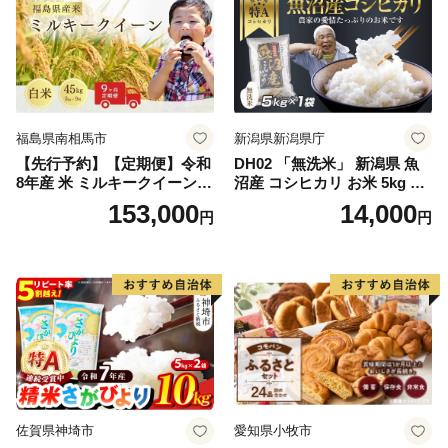
福島県南相馬市
新潟県新潟県庁
【先行予約】【定期便】令和
DH02 「無洗米」 新潟県 魚
8年産 米 ミルキークイーン
沼産 コシヒカリ お米 5kg こ
白米 45kg (5kg×9回) | ミルキ
しひかり 精米 米（お米の美
153,000
14,000
円
円
ークイーン 米5kg 福島 福島
味しい炊き方ガイド付き）
県産 福島産 精米 お米 米 コ
メ 武田ファーム サムランド
福島県 南相馬市 cu006-ae
佐賀県神埼市
愛知県小牧市