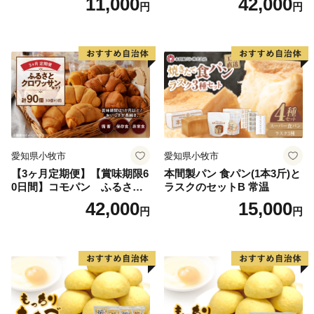
11,000
42,000
円
円
ット（計90個）／災害用備蓄
保存食 非常食 防災グッズに
も
愛知県小牧市
愛知県小牧市
【3ヶ月定期便】【賞味期限6
本間製パン 食パン(1本3斤)と
0日間】コモパン ふるさと
ラスクのセットB 常温
クロワッサンセット（計90
42,000
15,000
円
円
個）／災害用備蓄 保存食 非
常食 防災グッズにも