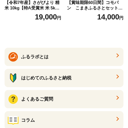
【令和7年産】さがびより 精
【賞味期限60日間】コモパ
米 10kg【特A受賞米 米 5kg×
ン こまきふるさとセット
2袋 お米 コメ こめ 国産 美味
（24個入り）／災害用備蓄
19,000
14,000
円
円
しい ブランド米 人気 ランキ
保存食 非常食 防災グッズに
ング 増田米穀】(H015224)
も
ふるラボとは
はじめてのふるさと納税
よくあるご質問
コラム