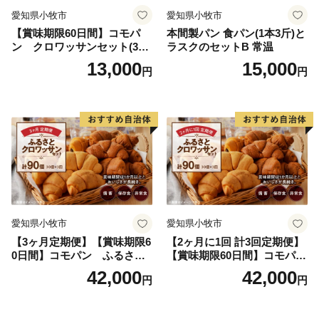
愛知県小牧市
愛知県小牧市
【賞味期限60日間】コモパ
本間製パン 食パン(1本3斤)と
ン クロワッサンセット(30
ラスクのセットB 常温
個入り)／災害用備蓄 保存食
13,000
15,000
円
円
非常食 防災グッズにも
愛知県小牧市
愛知県小牧市
【3ヶ月定期便】【賞味期限6
【2ヶ月に1回 計3回定期便】
0日間】コモパン ふるさと
【賞味期限60日間】コモパ
クロワッサンセット（計90
ン ふるさとクロワッサンセ
42,000
42,000
円
円
個）／災害用備蓄 保存食 非
ット（計90個）／災害用備蓄
常食 防災グッズにも
保存食 非常食 防災グッズに
も