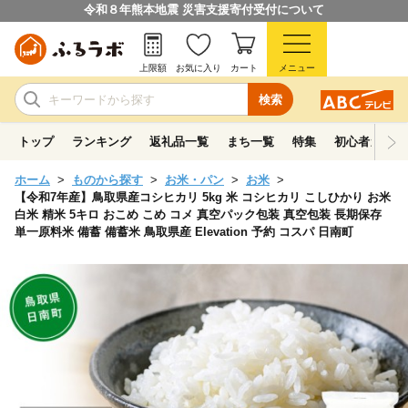
令和８年熊本地震 災害支援寄付受付について
上限額
お気に入り
カート
メニュー
検索
トップ
ランキング
返礼品一覧
まち一覧
特集
初心者ガイド
ホーム
ものから探す
お米・パン
お米
【令和7年産】鳥取県産コシヒカリ 5kg 米 コシヒカリ こしひかり お米
白米 精米 5キロ おこめ こめ コメ 真空パック包装 真空包装 長期保存
単一原料米 備蓄 備蓄米 鳥取県産 Elevation 予約 コスパ 日南町