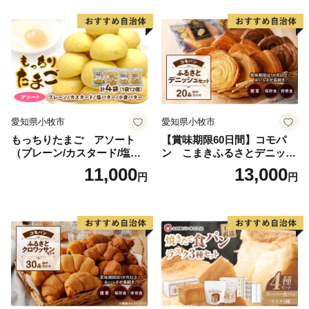
愛知県小牧市
愛知県小牧市
もっちりたまご アソート
【賞味期限60日間】コモパ
（プレーン/カスタード/塩バ
ン こまきふるさとデニッシ
ター/小倉バター）
ュセット（20個入り）／災害
11,000
13,000
円
円
用備蓄 保存食 非常食 防災グ
ッズにも