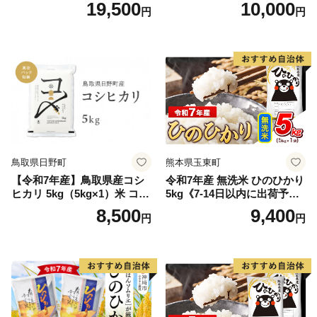
15kg 精米 ※北海道・沖縄・
1人様につき３セットまで】
19,500
10,000
円
円
離島は配送不可
鳥取県日野町
熊本県玉東町
【令和7年産】鳥取県産コシ
令和7年産 無洗米 ひのひかり
ヒカリ 5kg（5kg×1）米 コシ
5kg《7-14日以内に出荷予定
ヒカリ こしひかり お米 白米
(土日祝除く)》コメ 米 無洗米
8,500
9,400
円
円
精米 5キロ おこめ こめ コメ
高レビュー｜人気米 熊本県
真空パック包装 真空包装 長
産米 お米 生活応援米
期保存 単一原料米 鳥取県日
野町産 Elevation