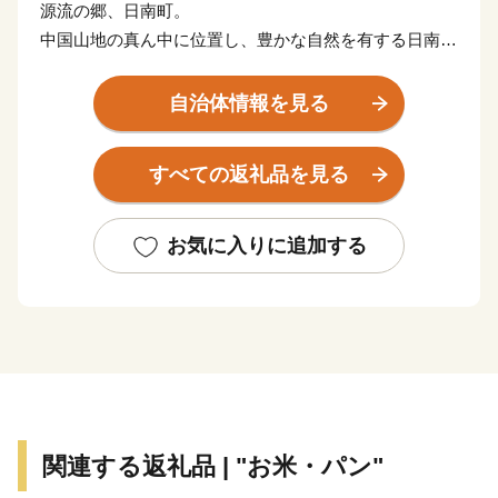
源流の郷、日南町。
中国山地の真ん中に位置し、豊かな自然を有する日南
町。
西は、島根県、南は岡山県、南西部は広島県の３県に接
自治体情報を見る
し、東西25km・南北23kmという広大な面積が広がりま
す。
すべての返礼品を見る
人間の生活に必要不可欠な水。
鳥取県の一級河川、日野川の清澄な水を育くんでいるの
お気に入りに追加する
が、日南町の面積のうち90％を占める豊かな森林です。
古くから森と共に生きてきた日南町は、森林保全の取り
組みを積極的に行っています。
関連する返礼品 | "お米・パン"