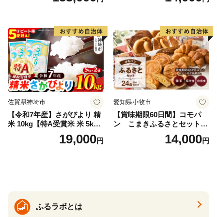
ークイーン 米5kg 福島 福島
味しい炊き方ガイド付き）
県産 福島産 精米 お米 米 コ
メ 武田ファーム サムランド
福島県 南相馬市 cu006-ae
佐賀県神埼市
愛知県小牧市
【令和7年産】さがびより 精
【賞味期限60日間】コモパ
米 10kg【特A受賞米 米 5kg×
ン こまきふるさとセット
2袋 お米 コメ こめ 国産 美味
（24個入り）／災害用備蓄
19,000
14,000
円
円
しい ブランド米 人気 ランキ
保存食 非常食 防災グッズに
ング 増田米穀】(H015224)
も
ふるラボとは