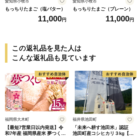
愛知県小牧市
愛知県小牧市
もっちりたまご（塩バター）
もっちりたまご（プレーン）
11,000
11,000
円
円
この返礼品を見た人は
こんな返礼品も見ています
福岡県大木町
福井県池田町
【最短7営業日以内発送】令
「未来へ耕す池田米」認証
和7年産 福岡県産米 夢つくし
池田町産コシヒカリ３kg【お