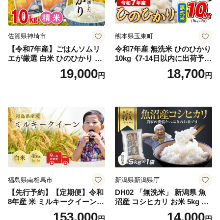
佐賀県神埼市
熊本県玉東町
【令和7年産】ごはんソムリ
令和7年産 無洗米 ひのひかり
エが厳選 白米 ひのひかり 10
10kg《7-14日以内に出荷予定
kg【神埼市産 米 お米 精米 白
(土日祝除く)》コメ 米 無洗米
19,000
18,700
円
円
米 10kg 5kg×2 ひのひかり ブ
令和7年産 高レビュー｜人気
ランド米 食味鑑定士】(H063
米 熊本県産米 お米 生活応援
164)
米
福島県南相馬市
新潟県新潟県庁
【先行予約】【定期便】令和
DH02 「無洗米」 新潟県 魚
8年産 米 ミルキークイーン
沼産 コシヒカリ お米 5kg こ
白米 45kg (5kg×9回) | ミルキ
しひかり 精米 米（お米の美
153,000
14,000
円
円