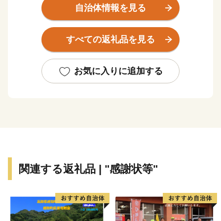
いえるフカヒレや水揚げ日本一を誇る生鮮カツオなどの
自治体情報を見る
海産物のほか、地元特産の農産物やB級グルメとして人
気の気仙沼ホルモンなどがあり、美食の街としての一面
すべての返礼品を見る
も持っています。 東日本大震災により大きな被害を受
けましたが、復興に向けて歩みを進める気仙沼市へ、皆
様の更なる御支援、後押しをお願いいたします。
お気に入りに追加する
関連する返礼品 | "感謝状等"