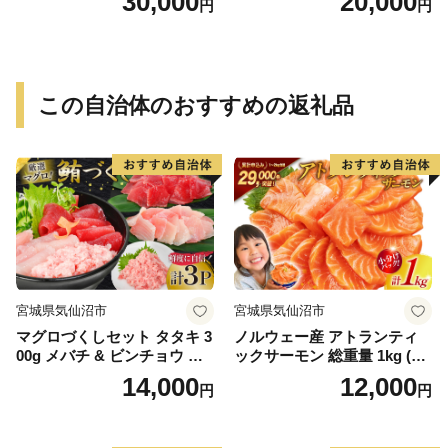
30,000
20,000
円
円
この自治体のおすすめの返礼品
宮城県気仙沼市
宮城県気仙沼市
マグロづくしセット タタキ 3
ノルウェー産 アトランティ
00g メバチ & ビンチョウ 切
ックサーモン 総重量 1kg (正
り落し 各250g 計3パック 冷
味重量850g) [カネダイ 宮城
14,000
12,000
円
円
凍 [畠和水産 宮城県 気仙沼市
県 気仙沼市 20565509] 魚 魚
20563665]
介類 サーモン 刺身 生食 生
アトランティック アトラン