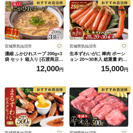
小分け 冷凍 鮭 さけ 訳あり
ノルウェー
宮城県気仙沼市
宮城県気仙沼市
濃縮 ふかひれスープ 200g×3
生本ずわいがに 棒肉 ポーシ
袋 セット 箱入り [石渡商店
ョン 20〜30本入 総重量 約50
宮城県 気仙沼市 20563919]
0g [カネダイ 宮城県 気仙沼
12,000
15,000
円
円
レトルト スープ ふかひれ フ
市 20564322] むき身 カニ か
カヒレ 鱶鰭 中華料理 高級 高
に 生 ずわいがに ズワイガニ
級食材 豪華 常備食 保存食 常
ずわい蟹 ズワイ蟹 蟹 カニ カ
温
ニ脚 蟹脚 カニ棒肉 カニ 蟹
宮城県気仙沼市
宮城県気仙沼市