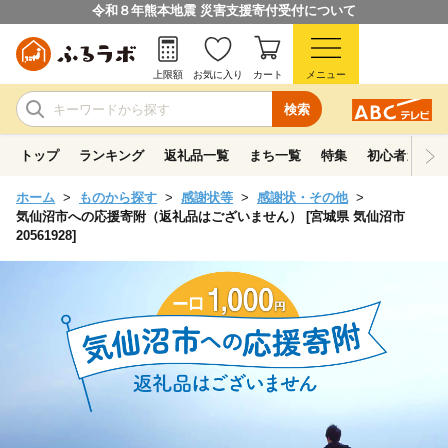
令和８年熊本地震 災害支援寄付受付について
上限額
お気に入り
カート
メニュー
検索
トップ
ランキング
返礼品一覧
まち一覧
特集
初心者ガイド
ホーム
ものから探す
感謝状等
感謝状・その他
気仙沼市への応援寄附（返礼品はございません） [宮城県 気仙沼市
20561928]