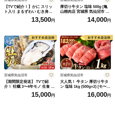
【TVで紹介！】かに スリッ
厚切り牛タン 塩味 500g [亀
ト入り まるずわい むき身と
山精肉店 宮城県 気仙沼市 20
スープのセット 肩脚肉500g
565156] 精肉 肉 牛肉 牛たん
13,500
14,000
円
円
ビスク180g×3 [カネダイ 宮城
牛タン ぎゅうたん タン タン
県 気仙沼市 20564338] 冷凍
塩 厚切り 味付き 冷凍 焼肉
蟹 カニ
焼き肉 BBQ アウトドア
宮城県気仙沼市
宮城県気仙沼市
【期間限定発送】 TVで紹
大人気！ 牛タン 厚切り牛タ
介！ 牡蠣 3〜4年モノ 生食 殻
ン 塩味 1kg (500g×2) [モ〜ラ
付き牡蠣 約3kg(約16-18個入)
ンド 宮城県 気仙沼市 205646
15,000
16,000
円
円
[住喜水産 宮城県 気仙沼市 20
60] 肉 牛肉 精肉 牛たん 牛タ
564186] 期間限定 冷蔵 新鮮
ン塩 牛たん塩 冷凍 焼肉 BB
濃厚 真牡蠣 カキ かき 生牡蠣
Q アウトドア バーベキュー
魚貝類 生牡蠣 貝 海鮮 魚介類
厚切り タン