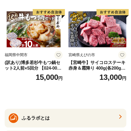
福岡県中間市
宮崎県えびの市
(訳あり)博多若杉牛もつ鍋セ
【宮崎牛】サイコロステーキ
ット2人前×5回分 【024-002
赤身＆霜降り 400g(各200g×
7】
１P 計2P) 真空パック 冷凍
15,000
13,000
円
円
ふるラボとは