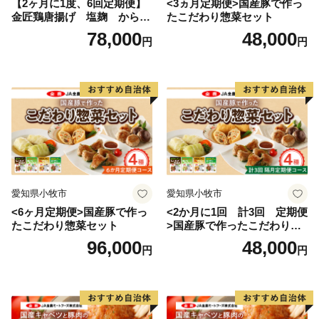
【2ヶ月に1度、6回定期便】
<3ヵ月定期便>国産豚で作っ
金匠鶏唐揚げ 塩麹 からあ
たこだわり惣菜セット
げ
78,000
48,000
円
円
愛知県小牧市
愛知県小牧市
<6ヶ月定期便>国産豚で作っ
<2か月に1回 計3回 定期便
たこだわり惣菜セット
>国産豚で作ったこだわり惣
菜セット
96,000
48,000
円
円