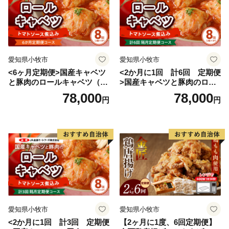
愛知県小牧市
愛知県小牧市
<6ヶ月定期便>国産キャベツ
<2か月に1回 計6回 定期便
と豚肉のロールキャベツ（4P
>国産キャベツと豚肉のロー
入り）
ルキャベツ（4P入り）
78,000
78,000
円
円
愛知県小牧市
愛知県小牧市
<2か月に1回 計3回 定期便
【2ヶ月に1度、6回定期便】