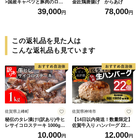
>国産キャベツと豚肉のロー
金匠鶏唐揚げ からあげ
ルキャベツ（4P入り）
39,000
78,000
円
円
この返礼品を見た人は
こんな返礼品も見ています
佐賀県上峰町
佐賀県神埼市
秘伝のタレ漬け!(訳あり)牛ヒ
【14日以内発送！数量限定】
レサイコロステーキ 1000g
佐賀牛入り ハンバーグ 22個
【B-1098-AS】
2.6kg(120g×22個)【佐賀牛
10,000
12,000
円
円
黒毛和牛 ブランド牛 九州 ハ