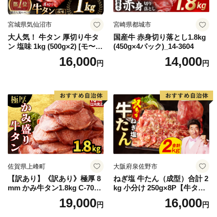
宮城県気仙沼市
宮崎県都城市
大人気！ 牛タン 厚切り牛タ
国産牛 赤身切り落とし1.8kg
ン 塩味 1kg (500g×2) [モ〜ラ
(450g×4パック)_14-3604
ンド 宮城県 気仙沼市 205646
16,000
14,000
円
円
60] 肉 牛肉 精肉 牛たん 牛タ
ン塩 牛たん塩 冷凍 焼肉 BB
Q アウトドア バーベキュー
厚切り タン
佐賀県上峰町
大阪府泉佐野市
【訳あり】《訳あり》極厚 8
ねぎ塩 牛たん（成型）合計 2
mm かみ牛タン1.8kg C-709-
kg 小分け 250g×8P【牛タン
AS
牛肉 焼肉用 薄切り 訳あり サ
19,000
16,000
円
円
イズ不揃い】