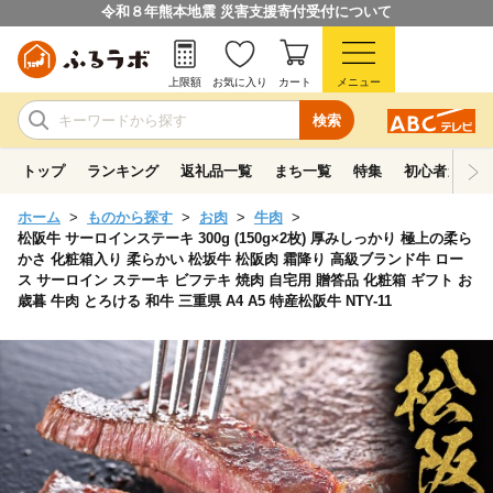
令和８年熊本地震 災害支援寄付受付について
上限額
お気に入り
カート
メニュー
検索
トップ
ランキング
返礼品一覧
まち一覧
特集
初心者ガイド
ホーム
ものから探す
お肉
牛肉
松阪牛 サーロインステーキ 300g (150g×2枚) 厚みしっかり 極上の柔ら
かさ 化粧箱入り 柔らかい 松坂牛 松阪肉 霜降り 高級ブランド牛 ロー
ス サーロイン ステーキ ビフテキ 焼肉 自宅用 贈答品 化粧箱 ギフト お
歳暮 牛肉 とろける 和牛 三重県 A4 A5 特産松阪牛 NTY-11