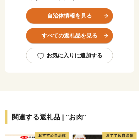
気が多いまちと書きますが、気はかつて氣と書き、氣は
命の意味があることから、多くの命を育む場所、命を支
自治体情報を見る
えるのは食であることから、たくさんの食べ物が採れる
場所という意味があります。
すべての返礼品を見る
世界のブランド松阪牛の全体の20％を肥育する一大産地
であり、さらに日本三大茶のひとつ伊勢茶の栽培も盛ん
で、春にはほのかなお茶のいい香りに包まれます。
お気に入りに追加する
他にも、多気町でしか栽培出来ない特産の伊勢いもや、
多気町発祥の前川次郎柿など、町の名の由来のとおり、
かねてから多くの産品が栽培されてきました。
多気町の自慢は、これらの豊富な食材だけではありませ
ん。前述の松阪牛肥育農家直営レストランや、伊勢いも
料理専門店、ある全国紙で全国2位に輝いた農園レスト
関連する返礼品 | "お肉"
ラン、清流宮川の畔で絶景を観ながら味わえる茅葺き日
本料理などなど、魅力的な飲食店が多数あります。
そして、何といっても全国的にも大変珍しい高校生が運