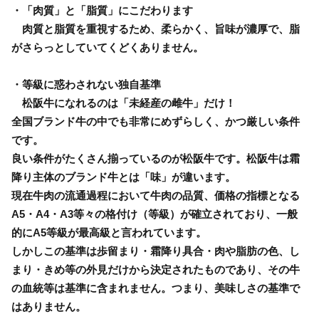
・「肉質」と「脂質」にこだわります
肉質と脂質を重視するため、柔らかく、旨味が濃厚で、脂
がさらっとしていてくどくありません。
・等級に惑わされない独自基準
松阪牛になれるのは「未経産の雌牛」だけ！
全国ブランド牛の中でも非常にめずらしく、かつ厳しい条件
です。
良い条件がたくさん揃っているのが松阪牛です。松阪牛は霜
降り主体のブランド牛とは「味」が違います。
現在牛肉の流通過程において牛肉の品質、価格の指標となる
A5・A4・A3等々の格付け（等級）が確立されており、一般
的にA5等級が最高級と言われています。
しかしこの基準は歩留まり・霜降り具合・肉や脂肪の色、し
まり・きめ等の外見だけから決定されたものであり、その牛
の血統等は基準に含まれません。つまり、美味しさの基準で
はありません。