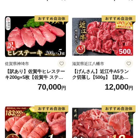
ンバーグ 牛肉 豚肉 国産 お弁
当 おかず 惣菜 おすすめ 人
気】(H083106)
佐賀県神埼市
滋賀県近江八幡市
【訳あり】佐賀牛ヒレステー
【げんさん】近江牛A5ラン
キ200g×5枚【佐賀牛 ステー
ク切落し【500g】【訳あり】
キ ブランド肉 ヒレ肉 フィレ
【DG12W】
70,000
12,000
円
円
肉 ジューシー ヘルシー】(H0
65175)