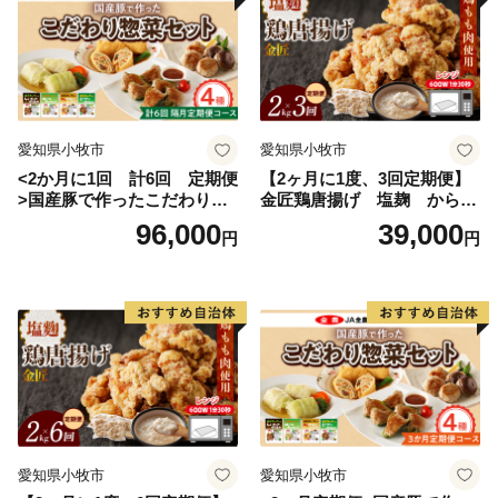
営するレストラン、その名も「高校生レストラン まご
の店」があり、営業日は多くのお客様で賑わっていま
す。
私たちは、地域の産品を大切に、食の取り組みを進め、
愛知県小牧市
愛知県小牧市
紡いできた農山村の原風景と営みを大切にしながら、次
<2か月に1回 計6回 定期便
【2ヶ月に1度、3回定期便】
世代への引き継いでいきたいと考えています。
>国産豚で作ったこだわり惣
金匠鶏唐揚げ 塩麹 からあ
菜セット
げ
96,000
39,000
円
円
あなたとつながる。明日につなげる。多気町ふるさと納
税。
気持ちあふれる、気が多いまち－多気町。ぜひ、応援し
てください。
愛知県小牧市
愛知県小牧市