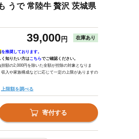
 うで 常陸牛 贅沢 茨城県
39,000
在庫あり
円
内
を推奨しております。
しく知りたい方は
こちら
でご確認ください。
担額の2,000円を除いた全額が控除の対象となりま
、収入や家族構成などに応じて一定の上限がありますの
上限額を調べる
寄付する