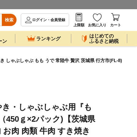
検索
ログイン・会員登録
上限額
お気に入り
カート
はじめての
ランキング
ーン
ふるさと納税
ゃぶしゃぶ もも うで 常陸牛 贅沢 茨城県 行方市(FL-8)
やき・しゃぶしゃぶ用『も
g（450ｇ×2パック)【茨城県
 お肉 肉類 牛肉 すき焼き