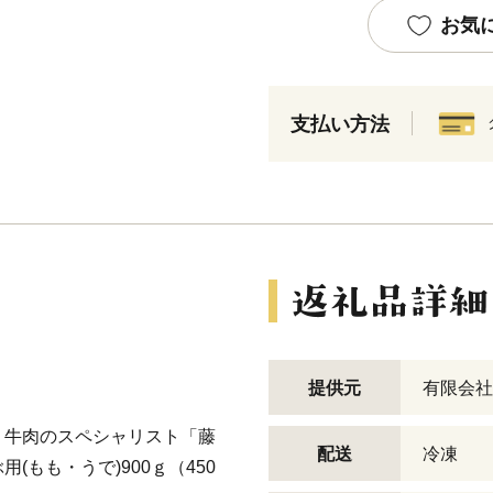
お気
支払い方法
提供元
有限会社
う牛肉のスペシャリスト「藤
配送
冷凍
もも・うで)900ｇ（450