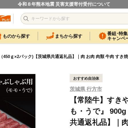
令和８年熊本地震 災害支援寄付受付について
番組･特集
ものから探す
まちから探す
キャンペ
0ｇ×2パック)【茨城県共通返礼品】｜肉 お肉 肉類 牛肉 すき焼き し
おすすめ自治体
茨城県 行方市
【常陸牛】すき
も・うで』 900
共通返礼品】｜肉