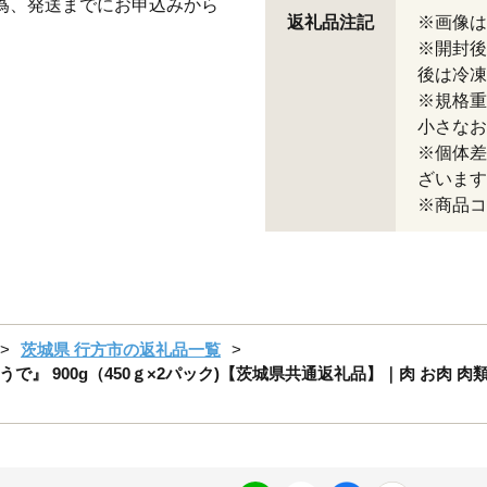
の為、発送までにお申込みから
返礼品注記
※画像は
※開封後
後は冷凍
※規格重
小さなお
※個体差
ざいます
※商品コー
茨城県 行方市の返礼品一覧
 900g（450ｇ×2パック)【茨城県共通返礼品】｜肉 お肉 肉類