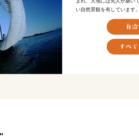
まれ、大地には先人が築い
い自然景観を有しています
にしえにより人々の心をと
まれて織りなされてきたま
"