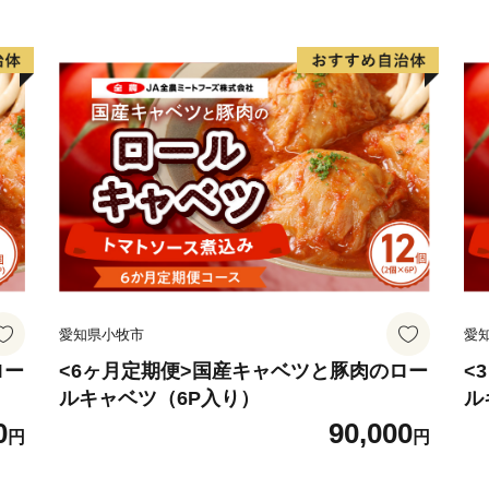
愛知県小牧市
愛
ロー
<6ヶ月定期便>国産キャベツと豚肉のロー
<
ルキャベツ（6P入り）
ル
0
90,000
円
円