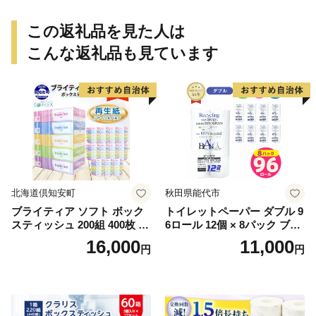
この返礼品を見た人は
こんな返礼品も見ています
北海道倶知安町
秋田県能代市
ブライティア ソフト ボック
トイレットペーパー ダブル 9
スティッシュ 200組 400枚 60
6ロール 12個 × 8パック ブラ
箱 日本製 まとめ買い ティッ
ンカ 再生紙 100％ 芯あり 日
16,000
11,000
円
円
シュ リサイクル 長持 防災 常
用品 消耗品 無香料 生活用品
備品 日用雑貨 消耗品 生活必
備蓄 秋田県 能代市 送料無料
需品 備蓄 ペーパー 紙 北海道
《能代製紙》
倶知安町 日用品