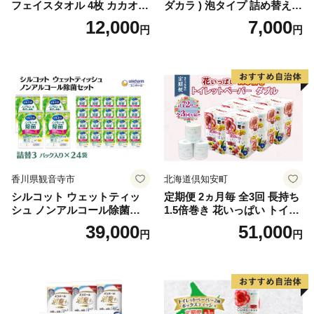
フェイスタオル 4枚 カカオ
ダカラ ) 泡タイプ 詰め替え 4
【タオル 泉州タオル 吸水 普
40ml×4袋 ボディーソープ 泡
12,000
7,000
円
円
段使い 無地 シンプル 日用品
ボディソープ 泡 日用品 消耗
ふわふわ ふかふか 家族 たお
品 バス用品 大容量 いい 匂い
る 一人暮らし】
ボディ 保湿 LION ライオン
泡石鹸 石鹸 兵庫 兵庫県 小野
市
香川県観音寺市
北海道倶知安町
シルコット ウェットティッ
定期便 2ヵ月毎 全3回 長持ち
シュ ノンアルコール除菌詰
1.5倍巻き 花いっぱい トイレ
替（43枚×3P）×24袋 日用品
ットペーパー ダブル 45ｍ 計
39,000
51,000
円
円
おもちゃ 拭き取り 手拭き 外
72ロール 全18種 花柄 プリン
出時 お出かけ時 食事前 緑茶
ト ハーブ 香り付き 日本製 ま
カテキン配合
とめ買い 防災 常備品 ペーパ
ー 消耗品 備蓄 送料無料 北海
道 倶知安町 日用品