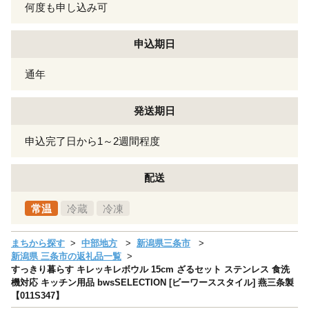
何度も申し込み可
申込期日
通年
発送期日
申込完了日から1～2週間程度
配送
常温
冷蔵
冷凍
まちから探す
中部地方
新潟県三条市
新潟県 三条市の返礼品一覧
すっきり暮らす キレッキレボウル 15cm ざるセット ステンレス 食洗
機対応 キッチン用品 bwsSELECTION [ビーワーススタイル] 燕三条製
【011S347】