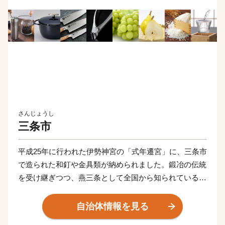
さんじょうし
三条市
平成25年に行われた伊勢神宮の「式年遷宮」に、三条市
で造られた和釘や金具類が納められました。鍛冶の伝統
を受け継ぎつつ、燕三条として全国から知られている
「ものづくりのまち」三条市には、打刃物をはじめ、作
業工具、木工製品のほか、キッチン用品、大工道具、測
自治体情報を見る
定器具、園芸用品、アウトドア用品、リビング用品、住