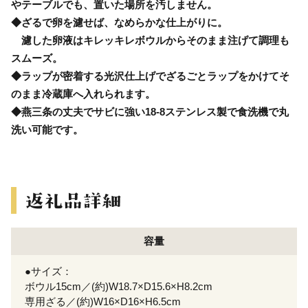
やテーブルでも、置いた場所を汚しません。
◆ざるで卵を濾せば、なめらかな仕上がりに。
濾した卵液はキレッキレボウルからそのまま注げて調理も
スムーズ。
◆ラップが密着する光沢仕上げでざるごとラップをかけてそ
のまま冷蔵庫へ入れられます。
◆燕三条の丈夫でサビに強い18-8ステンレス製で食洗機で丸
洗い可能です。
容量
●サイズ：
ボウル15cm／(約)W18.7×D15.6×H8.2cm
専用ざる／(約)W16×D16×H6.5cm