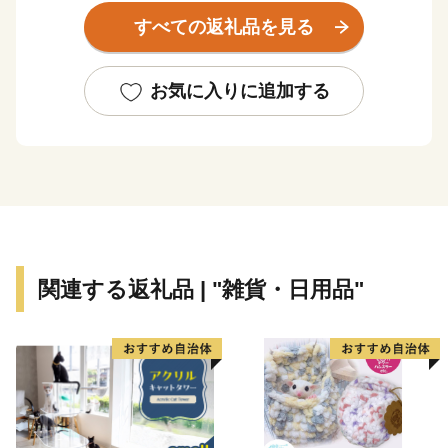
設機器などの金属加工を中心に多様な加工技術が集積し
すべての返礼品を見る
ています。さらに、ものづくりで培われた技術がアウト
ドア用品、キャンプ用品にも活かされています。アウト
ドア用品やキャンプ用品を生産するメーカーが本社を置
お気に入りに追加する
き、キャンプ場も各所にあることから、アウトドアの聖
地としても知られています。新幹線の燕三条駅は首都圏
からもアクセスがよく、県内外からのキャンパーでにぎ
わっています。
また、三条市は信濃川の豊かな水と肥沃な土壌に恵まれ
た、農産物の多品目産地でもあります。米どころ新潟を
関連する返礼品 | "雑貨・日用品"
代表する米はもとより、桃、ぶどう、梨などの果物、野
菜も大変美味しいところです。これらを利用した地酒や
お菓子、特産品も数多くあります。
ご寄附いただいた方には、三条市ならではの自慢の返礼
品をお届けいたします。「ものづくりのまち」を体感し