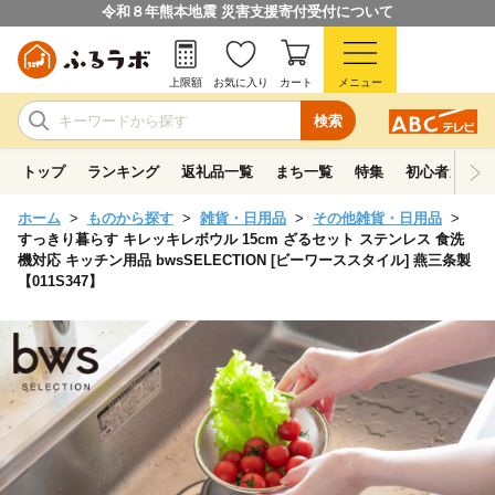
令和８年熊本地震 災害支援寄付受付について
上限額
お気に入り
カート
メニュー
検索
トップ
ランキング
返礼品一覧
まち一覧
特集
初心者ガイド
ホーム
ものから探す
雑貨・日用品
その他雑貨・日用品
すっきり暮らす キレッキレボウル 15cm ざるセット ステンレス 食洗
機対応 キッチン用品 bwsSELECTION [ビーワーススタイル] 燕三条製
【011S347】