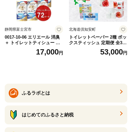
静岡県富士宮市
北海道倶知安町
0017-10-06 エリエール 消臭
トイレットペーパー 2種 ボッ
＋ トイレットティシュー し
クスティッシュ 定期便 全3
っかり香るフレッシュクリア
回 日本製 まとめ買い 防災
17,000
53,000
円
円
の香り ダブル 12ロール×6パ
常備品 日用雑貨 消耗品 生活
ック 72ロール 25m トイレ
必需品 大容量 備蓄 リサイク
ットペーパー パルプ100％ 消
ル ティッシュ ペーパー まと
臭 防臭 日用品 消耗品 備蓄
め買い 雑貨 倶知安町
ふるラボとは
はじめてのふるさと納税