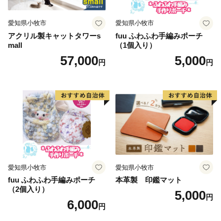
ていただける返礼品を手に取ったり、豊かな自然の恵み
をご賞味いただき、“さんじょう”の魅力をぜひご体感く
愛知県小牧市
愛知県小牧市
ださい。
アクリル製キャットタワーs
fuu ふわふわ手編みポーチ
mall
（1個入り）
57,000
5,000
円
円
愛知県小牧市
愛知県小牧市
fuu ふわふわ手編みポーチ
本革製 印鑑マット
（2個入り）
5,000
円
6,000
円