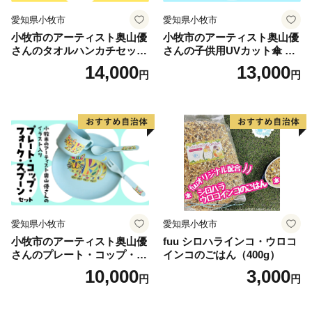
愛知県小牧市
愛知県小牧市
小牧市のアーティスト奥山優
小牧市のアーティスト奥山優
さんのタオルハンカチセット
さんの子供用UVカット傘 小
WILD ANIMALS 小牧市制70
牧市制70周年記念
14,000
13,000
円
円
周年記念
愛知県小牧市
愛知県小牧市
小牧市のアーティスト奥山優
fuu シロハラインコ・ウロコ
さんのプレート・コップ・フ
インコのごはん（400g）
ォーク・スプーン セット 小
10,000
3,000
円
円
牧市制70周年記念