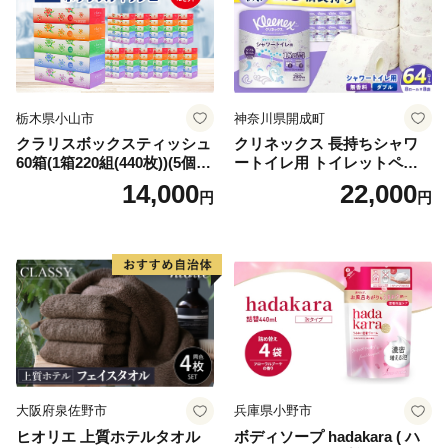
栃木県小山市
神奈川県開成町
クラリスボックスティッシュ
クリネックス 長持ちシャワ
60箱(1箱220組(440枚))(5個入
ートイレ用 トイレットペー
り×12セット)【1256759】
パー（ダブル）64ロール(8ロ
14,000
22,000
円
円
ール×8パック) 開成町 トイレ
ットペーパーダブル 日用品
国産 新生活 ダブル SDGs 備
蓄 防災 エコ 消耗品 生活雑貨
生活用品 無香料 トイレット
ペーパー ダブル といれっと
ぺーぱー トイレ クレシア ト
イレットペーパー [BDBH002
-1]
大阪府泉佐野市
兵庫県小野市
ヒオリエ 上質ホテルタオル
ボディソープ hadakara ( ハ