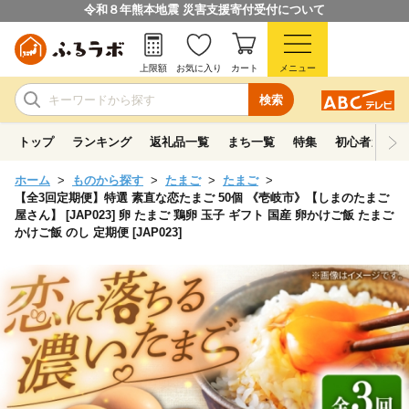
令和８年熊本地震 災害支援寄付受付について
上限額
お気に入り
カート
メニュー
検索
トップ
ランキング
返礼品一覧
まち一覧
特集
初心者ガイド
ホーム
ものから探す
たまご
たまご
【全3回定期便】特選 素直な恋たまご 50個 《壱岐市》【しまのたまご
屋さん】 [JAP023] 卵 たまご 鶏卵 玉子 ギフト 国産 卵かけご飯 たまご
かけご飯 のし 定期便 [JAP023]