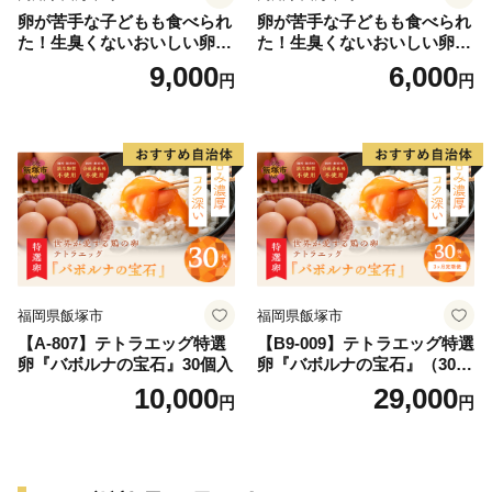
卵が苦手な子どもも食べられ
卵が苦手な子どもも食べられ
た！生臭くないおいしい卵を
た！生臭くないおいしい卵 6
味わう卵かけご飯ミニセット
個入×5P／Gbn-A03
9,000
6,000
円
円
(卵6個×2P、お米2合×1P、醤
油×1本、塩×1P)【お届け日
指定可能】／Gbn-B20
福岡県飯塚市
福岡県飯塚市
【A-807】テトラエッグ特選
【B9-009】テトラエッグ特選
卵『バボルナの宝石』30個入
卵『バボルナの宝石』（30
個/月）【3カ月定期便】
10,000
29,000
円
円