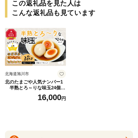
この返礼品を見た人は
こんな返礼品も見ています
北海道旭川市
北のたまごや人気ナンバー1
半熟とろ～りな味玉24個入
りセット_00309
16,000
円