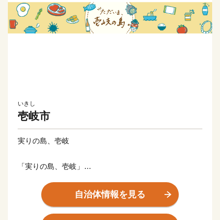
いきし
壱岐市
実りの島、壱岐
「実りの島、壱岐」
九州と韓国の間、玄海灘に浮かぶ“壱岐島”
魏志倭人伝の時代から、大陸との交流の架け橋となって
自治体情報を見る
きました。
人が島と共に生き、歴史・文化、豊かな自然に恵まれ