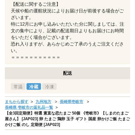
【配送に関するご注意】
天候や船の運航状況によりお届け日が前後する場合がご
ざいます。
特に12月にお申し込みいただいた分に関しましては、注
文の集中により、記載の配送期日よりもお届けにお時間
をいただく場合がございます。
恐れ入りますが、あらかじめご了承のうえご注文くださ
い。
＝＝＝＝＝＝＝＝＝＝＝
配送
常温
冷蔵
冷凍
まちから探す
九州地方
長崎県壱岐市
長崎県 壱岐市の返礼品一覧
【全3回定期便】特選 素直な恋たまご 50個 《壱岐市》【しまのたまご
屋さん】 [JAP023] 卵 たまご 鶏卵 玉子 ギフト 国産 卵かけご飯 たまご
かけご飯 のし 定期便 [JAP023]