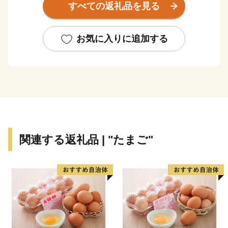
すべての返礼品を見る
た、日本の原風景の残る島です。
麦焼酎発祥の地、WTO（世界貿易機関）から地理的表
示認定を受けた「壱岐焼酎」。
お気に入りに追加する
壱岐牛、ウニ、海産物など、豊饒な自然が育むS級食
材。
国特別史跡「原の辻遺跡」大小1,000の神社・仏閣、多
くのパワースポット。
白砂青松、美しいエメラルドグリーンの海。
住む人に、訪れる人に様々な“実り”をもたらします。
関連する返礼品 | "たまご"