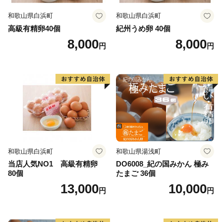
和歌山県白浜町
和歌山県白浜町
高級有精卵40個
紀州うめ卵 40個
8,000
8,000
円
円
和歌山県白浜町
和歌山県湯浅町
当店人気NO1 高級有精卵
DO6008_紀の国みかん 極み
80個
たまご 36個
13,000
10,000
円
円