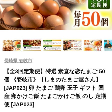
長崎県 壱岐市
【全3回定期便】特選 素直な恋たまご 50
個 《壱岐市》【しまのたまご屋さん】
[JAP023] 卵 たまご 鶏卵 玉子 ギフト 国
産 卵かけご飯 たまごかけご飯 のし 定期
便 [JAP023]