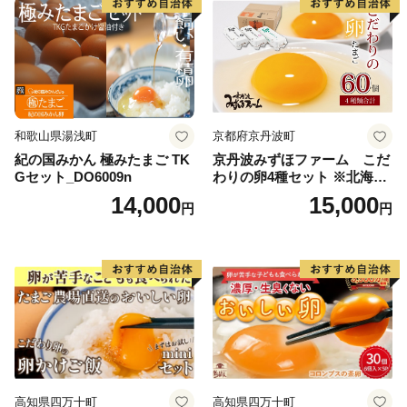
和歌山県湯浅町
京都府京丹波町
紀の国みかん 極みたまご TK
京丹波みずほファーム こだ
Gセット_DO6009n
わりの卵4種セット ※北海
道・沖縄・その他離島は配送
14,000
15,000
円
円
不可
高知県四万十町
高知県四万十町