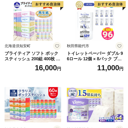
北海道倶知安町
秋田県能代市
ブライティア ソフト ボック
トイレットペーパー ダブル 9
スティッシュ 200組 400枚 60
6ロール 12個 × 8パック ブラ
箱 日本製 まとめ買い ティッ
ンカ 再生紙 100％ 芯あり 日
16,000
11,000
円
円
シュ リサイクル 長持 防災 常
用品 消耗品 無香料 生活用品
備品 日用雑貨 消耗品 生活必
備蓄 秋田県 能代市 送料無料
需品 備蓄 ペーパー 紙 北海道
《能代製紙》
倶知安町 日用品