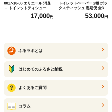
0017-10-06 エリエール 消臭
トイレットペーパー 2種 ボッ
＋ トイレットティシュー し
クスティッシュ 定期便 全3
っかり香るフレッシュクリア
回 日本製 まとめ買い 防災
17,000
53,000
円
円
の香り ダブル 12ロール×6パ
常備品 日用雑貨 消耗品 生活
ック 72ロール 25m トイレ
必需品 大容量 備蓄 リサイク
ットペーパー パルプ100％ 消
ル ティッシュ ペーパー まと
臭 防臭 日用品 消耗品 備蓄
め買い 雑貨 倶知安町
ふるラボとは
はじめてのふるさと納税
よくあるご質問
コラム