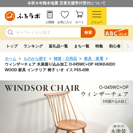
令和８年熊本地震 災害支援寄付受付について
上限額
お気に入り
カート
メニュー
検索
トップ
ランキング
返礼品一覧
まち一覧
特集
初心者ガイド
ホーム
ものから探す
雑貨・日用品
家具・家電
ウィンザーチェア 木座掘り込み加工 O-045WC+OP HOKKAIDO
WOOD 家具 インテリア 椅子 いす イス F6S-698