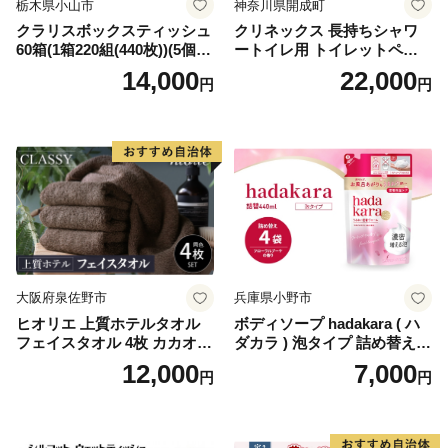
栃木県小山市
神奈川県開成町
クラリスボックスティッシュ
クリネックス 長持ちシャワ
60箱(1箱220組(440枚))(5個入
ートイレ用 トイレットペー
り×12セット)【1256759】
パー（ダブル）64ロール(8ロ
14,000
22,000
円
円
ール×8パック) 開成町 トイレ
ットペーパーダブル 日用品
国産 新生活 ダブル SDGs 備
蓄 防災 エコ 消耗品 生活雑貨
生活用品 無香料 トイレット
ペーパー ダブル といれっと
ぺーぱー トイレ クレシア ト
イレットペーパー [BDBH002
-1]
大阪府泉佐野市
兵庫県小野市
ヒオリエ 上質ホテルタオル
ボディソープ hadakara ( ハ
フェイスタオル 4枚 カカオ
ダカラ ) 泡タイプ 詰め替え 4
【タオル 泉州タオル 吸水 普
40ml×4袋 ボディーソープ 泡
12,000
7,000
円
円
段使い 無地 シンプル 日用品
ボディソープ 泡 日用品 消耗
ふわふわ ふかふか 家族 たお
品 バス用品 大容量 いい 匂い
る 一人暮らし】
ボディ 保湿 LION ライオン
泡石鹸 石鹸 兵庫 兵庫県 小野