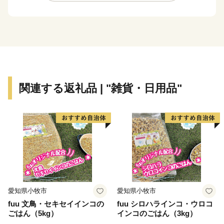
に染まる紅葉の秋。そして、スキー、スケート、スノー
ボードなどのウインタースポーツが楽しめる冬と、四季
の移り変わりがはっきりとし、多彩な表情を見せてくれ
ます。
この四季折々の自然の恵みを背景とした、風光明媚な景
色や体験型・滞在型の観光、海や大地の新鮮で豊富な素
材を生かした安全で美味しい食も北海道の大きな魅力で
関連する返礼品 | "雑貨・日用品"
す。
また、本州と比べると歴史が浅く、伝統的な文化や芸能
が少ないと思われがちな北海道ですが、道内にはアイヌ
の人々によって保存・伝承されてきた古式舞踊や本州か
らの移住者によって伝えられた民俗芸能や祭りなど、特
有の歴史・文化が数多く残っています。
こうした本道ならではの独自性とその魅力を活かしなが
ら、幅広い方々と力を合わせて、「輝きつづける北海
愛知県小牧市
愛知県小牧市
道」を目指した取組を進めておりますので、ふるさと納
fuu 文鳥・セキセイインコの
fuu シロハラインコ・ウロコ
税を通じて北海道を応援していただけますようお願いい
ごはん（5kg）
インコのごはん（3kg）
たします。