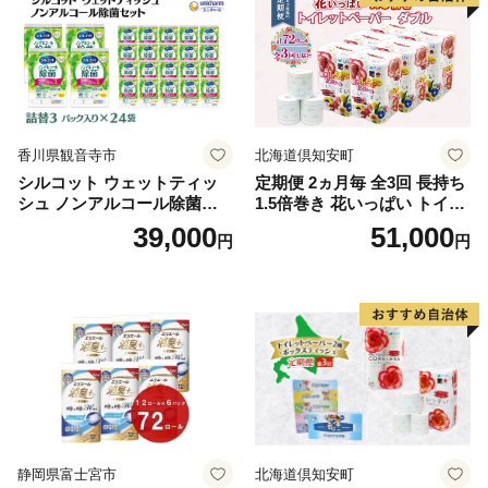
市
香川県観音寺市
北海道倶知安町
シルコット ウェットティッ
定期便 2ヵ月毎 全3回 長持ち
シュ ノンアルコール除菌詰
1.5倍巻き 花いっぱい トイレ
替（43枚×3P）×24袋 日用品
ットペーパー ダブル 45ｍ 計
39,000
51,000
円
円
おもちゃ 拭き取り 手拭き 外
72ロール 全18種 花柄 プリン
出時 お出かけ時 食事前 緑茶
ト ハーブ 香り付き 日本製 ま
カテキン配合
とめ買い 防災 常備品 ペーパ
ー 消耗品 備蓄 送料無料 北海
道 倶知安町 日用品
静岡県富士宮市
北海道倶知安町