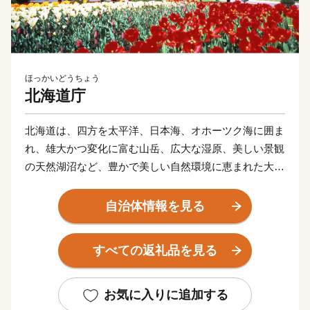
ほっかいどうちょう
北海道庁
北海道は、四方を太平洋、日本海、オホーツク海に囲ま
れ、雄大かつ変化に富む山岳、広大な湿原、美しい景観
の天然湖沼など、豊かで美しい自然環境に恵まれた大地
です。
温帯気候の北限であると同時に、亜寒帯気候の南限に位
自治体情報を見る
置し、年間の平均気温は６～10℃程度、平均降水量は
700～1,700mm程度と、冷涼低湿で梅雨や台風の影響も
すべての返礼品を見る
ほとんどありません。
花が一斉に咲き乱れる春。ラベンダーやライラックの花
が咲くさわやかな夏。川にサケが遡上し、山々が赤や黄
お気に入りに追加する