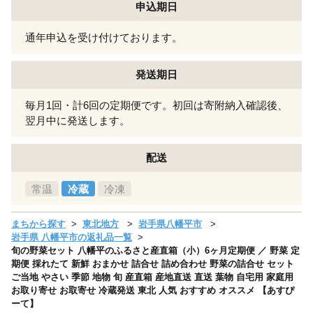
申込期日
通年申込を受け付けております。
発送期日
毎月1回・計6回の定期便です。初回は寄附納入確認後、
翌月中に発送します。
配送
常温
冷蔵
冷凍
まちから探す
東北地方
岩手県八幡平市
岩手県 八幡平市の返礼品一覧
旬の野菜セット 八幡平のふるさと産直箱（小）6ヶ月定期便 ／ 野菜 定
期便 採れたて 新鮮 おまかせ 詰合せ 詰め合わせ 野菜の詰合せ セット
ご当地 やさい 季節 地物 旬 産直箱 産地直送 直送 葉物 自宅用 家庭用
お取り寄せ お取寄せ 冷蔵発送 東北 人気 おすすめ オススメ 【あすぴ
ーて】