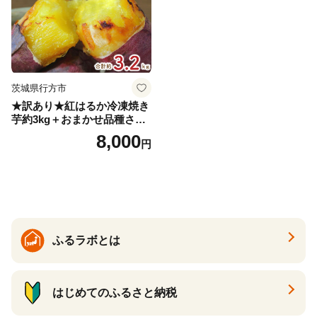
茨城県行方市
★訳あり★紅はるか冷凍焼き
芋約3kg＋おまかせ品種さつ
まいも 合計約3.2kg｜さつ
8,000
円
まいも サツマイモ さつま芋
焼き芋 やきいも 冷凍 冷凍焼
き芋 訳あり 訳アリ 紅はるか
茨城県 行方市(EY-25)
ふるラボとは
はじめてのふるさと納税