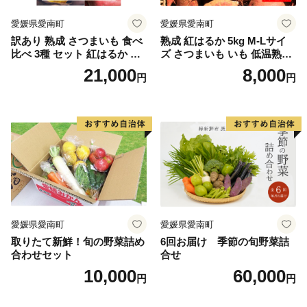
愛媛県愛南町
愛媛県愛南町
訳あり 熟成 さつまいも 食べ
熟成 紅はるか 5kg M-Lサイ
比べ 3種 セット 紅はるか 安
ズ さつまいも いも 低温熟成
納芋 シルクスイート 合計 15
完全熟成収穫 甘い 糖度 焼き
21,000
8,000
円
円
kg サイズ混合 サツマイモ 焼
芋 やきいも スイートポテト
き芋 干し芋 丸干し 冷凍焼き
おやつ 高糖度 料理 国産 愛媛
芋 冷やし焼き芋 やきいも 蜜
県 愛南町 青果市場
芋 ほしいも スイートポテト
いも天 サイズミックス 甘い
ねっとり 生芋 新芋 あんのう
いも 甘藷 べにはるか スイー
ツ 国産 糖度 産地直送 農家直
送 数量限定 21000円 愛媛 愛
南 ミッチーのおみかん畑
愛媛県愛南町
愛媛県愛南町
取りたて新鮮！旬の野菜詰め
6回お届け 季節の旬野菜詰
合わせセット
合せ
10,000
60,000
円
円