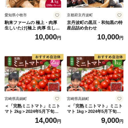
愛知県小牧市
京都府京丹波町
駒来ファームの 極上・肉厚
京丹波町の黒豆・和知黒の特
生しいたけ[極上 肉厚 生しい
産品詰め合わせ
たけ 生シイタケ 生椎茸 安心
10,000
10,000
円
円
安全 国産 採れたて 新鮮 きの
こ 野菜]
宮崎県高鍋町
宮崎県高鍋町
＜「完熟ミニトマト」ミニト
＜「完熟ミニトマト」ミニト
マト 2kg＞2024年5月下旬迄
マト 1kg＞2024年5月下旬迄
に順次出荷 野菜ソムリエサ
に順次出荷 野菜ソムリエサ
14,000
9,000
円
円
ミット アルル・リリカ共に
ミット アルル・リリカ共に
銀賞受賞！！(2023年11月開
銀賞受賞！！(2023年11月開