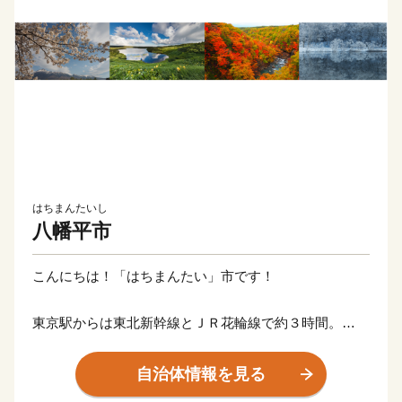
はちまんたいし
八幡平市
こんにちは！「はちまんたい」市です！
東京駅からは東北新幹線とＪＲ花輪線で約３時間。
国立公園八幡平と安比（あっぴ）高原を有し、トレッキ
ング・ゴルフ・スキー・温泉など四季を通じて楽しめる
自治体情報を見る
東北でも有数のリゾート地です。