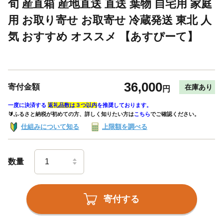
旬 産直箱 産地直送 直送 葉物 自宅用 家庭
用 お取り寄せ お取寄せ 冷蔵発送 東北 人
気 おすすめ オススメ 【あすぴーて】
36,000
寄付金額
在庫あり
円
一度に決済する
返礼品数は３つ以内
を推奨しております。
🔰ふるさと納税が初めての方、詳しく知りたい方は
こちら
でご確認ください。
仕組みについて知る
上限額を調べる
数量
寄付する