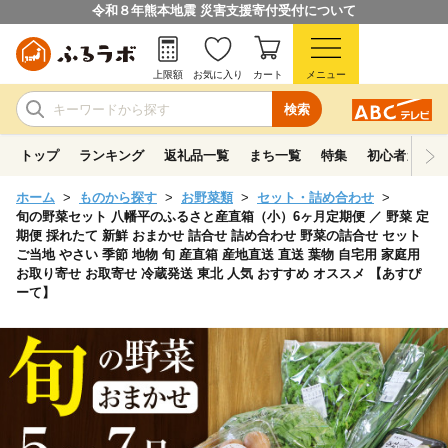
令和８年熊本地震 災害支援寄付受付について
上限額
お気に入り
カート
メニュー
検索
トップ
ランキング
返礼品一覧
まち一覧
特集
初心者ガイド
ホーム
ものから探す
お野菜類
セット・詰め合わせ
旬の野菜セット 八幡平のふるさと産直箱（小）6ヶ月定期便 ／ 野菜 定
期便 採れたて 新鮮 おまかせ 詰合せ 詰め合わせ 野菜の詰合せ セット
ご当地 やさい 季節 地物 旬 産直箱 産地直送 直送 葉物 自宅用 家庭用
お取り寄せ お取寄せ 冷蔵発送 東北 人気 おすすめ オススメ 【あすぴ
ーて】