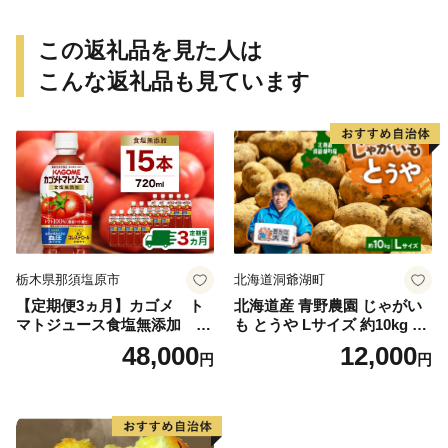
この返礼品を見た人は
こんな返礼品も見ています
栃木県那須塩原市
北海道洞爺湖町
【定期便3ヵ月】カゴメ ト
北海道産 青野農園 じゃがい
マトジュース食塩無添加 72
も とうや Lサイズ 約10kg 20
0ml PET×15本 1ケース 毎月
26年10月初旬～12月下旬頃お
48,000
12,000
円
円
届く 3ヵ月 3回コース ns001-
届け 先行予約 北海道 ジャガ
005 【 KAGOME 野菜ジュー
イモ トウヤ 馬鈴薯 ポテト 芋
ス 】
いも イモ 黄色 旬 野菜 農作
物 産地直送 お取り寄せ 国産