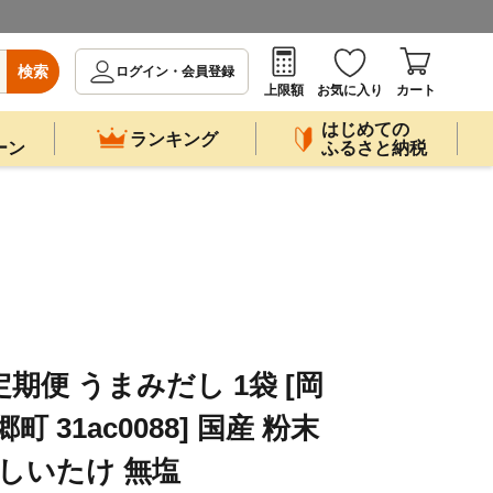
検索
ログイン・会員登録
上限額
お気に入り
カート
はじめての
ランキング
ーン
ふるさと納税
定期便 うまみだし 1袋 [岡
 31ac0088] 国産 粉末
 しいたけ 無塩