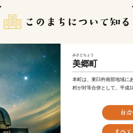
みさとちょう
美郷町
本町は、東臼杵南部地域に
村が対等合併として、平成1
旧村は、ともに明治22年
村、中渡川村、鬼神野村、
の後昭和23年には西郷村の
村に編入しています。西郷