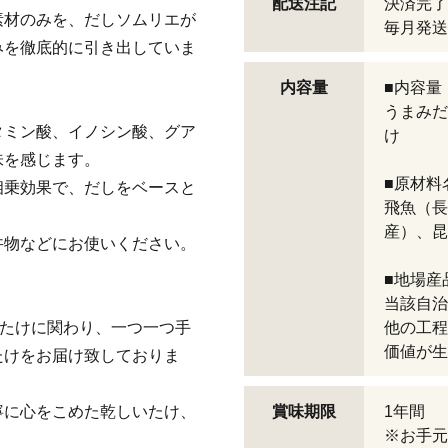
配送注記
決済完了
素材のみを、だしソムリエが
毎月発送
みを徹底的に引き出していま
内容量
■内容量
うまみだ
タミン酸、イノシン酸、グア
け
味を感じます。
■原材料
相乗効果で、だしをベースと
飛魚（長
産）、昆
丼物などにお使いください。
■地場産
当該自治
いたけに関わり、一つ一つ手
他の工程
価値が生
たけをお届け致しておりま
寧に心をこめた乾しいたけ、
賞味期限
1年間
※お手元