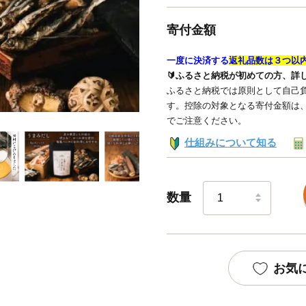
寄付金額
一度に決済する
返礼品数は３つ以
🔰ふるさと納税が初めての方、詳
ふるさと納税では原則として自己負
す。控除の対象となる寄付金額は
でご注意ください。
仕組みについて知る
数量
お気