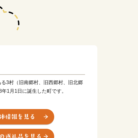
ある3村（旧南郷村、旧西郷村、旧北郷
8年1月1日に誕生した町です。
の町村制施行により、南郷村は上渡川
神門村、水清谷村の五村が合併して、そ
一部（大字山三ヶ又江・安蔵）を南郷
村は山三ヶ村、小原村、田代村、立石村