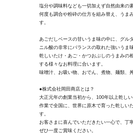
塩分や調味料なども一切加えず自然由来の
何度も調合や粉砕の仕方を組み替え、うま
す。
あごだしベースの甘いうま味の中に、グル
ニル酸の非常にバランスの取れた強いうま
乾しいたけ・あご・かつおぶしのうまみの
する様々なお料理に合います。
味噌汁、お吸い物、おでん、煮物、麺類、
●株式会社岡田商店とは？
大正元年の創業当初から、100年以上乾し
作業で全国に、世界に原木で育った乾しい
す。
お客さまに喜んでいただきたい一心で、丁
ぜひ一度ご賞味ください。