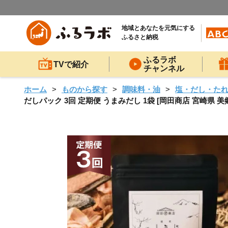
地域とあなたを元気にする
ふるさと納税
ふるラボ
TVで紹介
チャンネル
ホーム
ものから探す
調味料・油
塩・だし・た
だしパック 3回 定期便 うまみだし 1袋 [岡田商店 宮崎県 美郷町