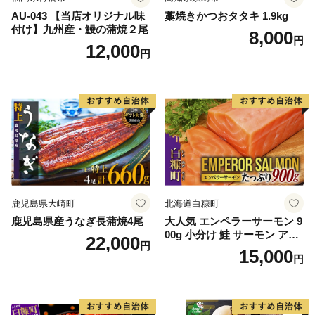
AU-043 【当店オリジナル味
藁焼きかつおタタキ 1.9kg
付け】九州産・鰻の蒲焼２尾
8,000
円
12,000
円
鹿児島県大崎町
北海道白糠町
鹿児島県産うなぎ長蒲焼4尾
大人気 エンペラーサーモン 9
00g 小分け 鮭 サーモン アト
22,000
円
ランティックサーモン 水産
15,000
円
庁長官賞 受賞 さけ シャケ し
ゃけ sake カルパッチョ ソテ
ー レアステーキ 人気 高級 大
満足 美味しい 贈答 生食用 刺
身 お刺身 刺し身 魚介類 海鮮