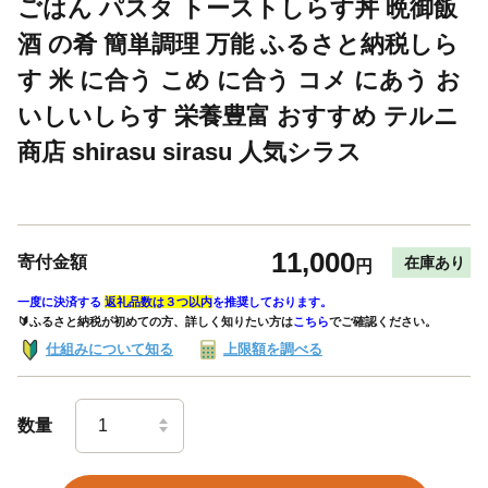
ごはん パスタ トーストしらす丼 晩御飯
酒 の肴 簡単調理 万能 ふるさと納税しら
す 米 に合う こめ に合う コメ にあう お
いしいしらす 栄養豊富 おすすめ テルニ
商店 shirasu sirasu 人気シラス
11,000
寄付金額
在庫あり
円
一度に決済する
返礼品数は３つ以内
を推奨しております。
🔰ふるさと納税が初めての方、詳しく知りたい方は
こちら
でご確認ください。
仕組みについて知る
上限額を調べる
数量