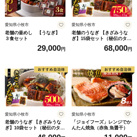
でおります。皆さまの温かいご支援をお待ちしておりま
す。5千円以上寄附をしていただいた方には、まちのPR
も兼ねて町の特産品等をお送りさせていただきます。
愛知県小牧市
愛知県小牧市
老舗の釜めし 【うなぎ】
老舗のうなぎ 【きざみうな
【ご注意】
３食セット
ぎ】15袋セット（秘伝のタレ
※特典の送付は、南知多町外にお住まいの方に限らせて
付）
29,000
68,000
円
円
いただきます。
※特典を受け取ることによる経済的利益については、一
時所得に該当します。
※特典は複数選択いただけます。（1度の申込で最大32
品まで）
※特典のお届けには1～2ヶ月程度かかることがありま
す。
※寄附につきまして、年度内の回数制限は設けておりま
愛知県小牧市
愛知県小牧市
せん。
老舗のうなぎ 【きざみうな
「ジョイフーズ」レンジでか
※特典の写真はイメージです。
ぎ】10袋セット（秘伝のタレ
んたん焼魚（赤魚 魚醤干）
付）