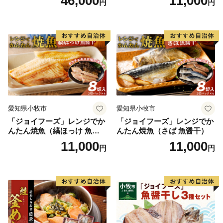
46,000
11,000
円
円
【アクセス】
名古屋から約1時間
・自動車： 知多半島道路利用
・公共交通機関： 最寄駅「内海駅」または「河和駅」
（名古屋鉄道）
※町内⇔河和駅は海っ子バス（コミュニティバス）「南
知多・美浜環状線」が運行
・離島（日間賀島・篠島）へのアクセス
「河和港」と「師崎港」より定期船が運行（名鉄海上
愛知県小牧市
愛知県小牧市
観光船）
「ジョイフーズ」レンジでか
「ジョイフーズ」レンジでか
んたん焼魚（縞ほっけ 魚醤
んたん焼魚（さば 魚醤干）
干）
11,000
11,000
円
円