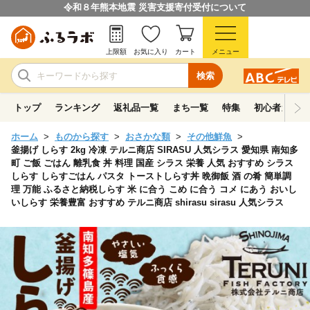
令和８年熊本地震 災害支援寄付受付について
上限額
お気に入り
カート
メニュー
検索
トップ
ランキング
返礼品一覧
まち一覧
特集
初心者ガイド
ホーム
ものから探す
おさかな類
その他鮮魚
釜揚げ しらす 2kg 冷凍 テルニ商店 SIRASU 人気シラス 愛知県 南知多
町 ご飯 ごはん 離乳食 丼 料理 国産 シラス 栄養 人気 おすすめ シラス
しらす しらすごはん パスタ トーストしらす丼 晩御飯 酒 の肴 簡単調
理 万能 ふるさと納税しらす 米 に合う こめ に合う コメ にあう おいし
いしらす 栄養豊富 おすすめ テルニ商店 shirasu sirasu 人気シラス