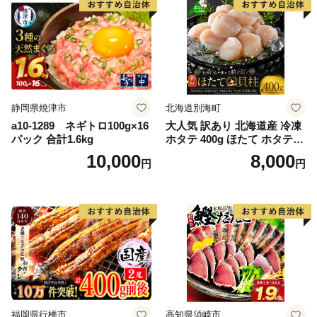
静岡県焼津市
北海道別海町
a10-1289 ネギトロ100g×16
大人気 訳あり 北海道産 冷凍
パック 合計1.6kg
ホタテ 400g ほたて ホタテ
帆立 貝柱 海鮮 魚介類 刺身
10,000
8,000
円
円
大粒 天然 海鮮 ランキング 大
人気 人気 おすすめ 訳あり ）
福岡県行橋市
高知県須崎市