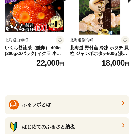
冷凍 厚切り 薄切り ふるさと
納税 ふるさとチョイス チョ
イス 北海道 白糠町
北海道白糠町
北海道別海町
いくら醤油漬（鮭卵） 400g
北海道 野付産 冷凍 ホタテ 貝
(200g×2パック) イクラ 小分
柱 ジャンボホタテ500g 濃厚
け いくら醤油漬 鮭いくら い
な旨味と甘み （ほたて ホタ
22,000
18,000
円
円
くら醤油漬け 鮭 鮭卵 ikura
テ 帆立 貝柱 ホタテ貝柱 大玉
醤油いくら 冷凍いくら いく
大粒 北海道 別海 野付 ふるさ
ら北海道 醤油鮭いくら 人気
と納税）
大好評品 北海道 白糠町
ふるラボとは
はじめてのふるさと納税