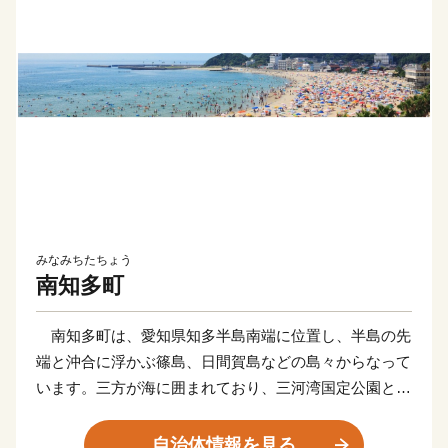
みなみちたちょう
南知多町
南知多町は、愛知県知多半島南端に位置し、半島の先
端と沖合に浮かぶ篠島、日間賀島などの島々からなって
います。三方が海に囲まれており、三河湾国定公園と南
知多県立自然公園に指定されている自然豊かな町です。
その地域特性から県下随一の漁獲量を誇る漁港の町と
自治体情報を見る