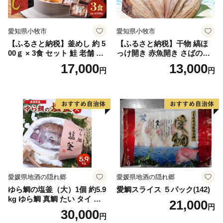
愛知県小牧市
愛知県小牧市
【ふるさと納税】釜めし 約 5
【ふるさと納税】干物 縞ほ
00ｇ × 3食 セット 鮭 老舗 急
っけ開き 赤魚開き さばの開
速冷凍 レンチン 時短 簡単調
き 魚醤干し 3種 セット 詰め
17,000
13,000
円
円
理 食品 加工品 海鮮 手作り
合わせ 魚 おかず 肉厚 おいし
ほくほく ご飯 お弁当 おにぎ
い さば 赤魚 縞ホッケ ジョイ
り お茶漬け お取り寄せ お取
フーズ 魚貝類 お取り寄せ お
り寄せグルメ 愛知県 小牧市
取り寄せグルメ 魚醤 ナンプ
送料無料
ラー 愛知県 小牧市 冷凍 送料
無料
愛媛県地酒の隠れ郷
愛媛県地酒の隠れ郷
ゆら鯛の塩釜（大）1個 約5.9
愛鯛スライス ５パック(142)
kg ゆら鯛 真鯛 たい タイ 鯛
21,000
円
塩釜焼き 塩釜 魚 魚介類 海鮮
30,000
円
祝い事 お祝い ハレの日 食品