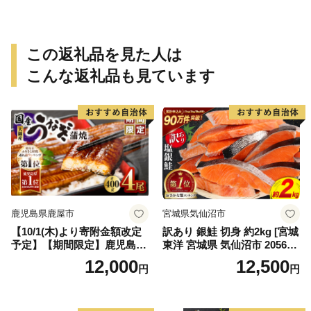
冷蔵 宝水産 国産 由良半島 愛
媛県【えひめの町（超）推
し！（愛南町）】(295)
この返礼品を見た人は
こんな返礼品も見ています
鹿児島県鹿屋市
宮城県気仙沼市
【10/1(木)より寄附金額改定
訳あり 銀鮭 切身 約2kg [宮城
予定】【期間限定】鹿児島県
東洋 宮城県 気仙沼市 205649
大隅産うなぎ蒲焼4尾（400
91] 鮭 魚介類 海鮮 訳アリ 規
12,000
12,500
円
円
g） KN007-023
格外 不揃い さけ サケ 鮭切身
シャケ 切り身 冷凍 家庭用 お
かず 弁当 支援 サーモン 銀鮭
切り身 魚 わけあり