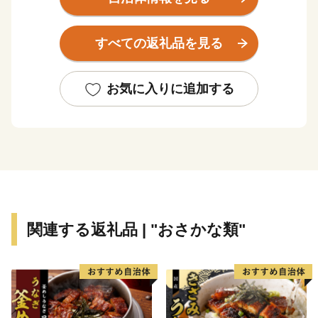
して知名度が高く、春にはメバル、夏はマアナゴやマダ
コ、秋にはシラス、冬にはトラフグなど四季折々の魚介
すべての返礼品を見る
類が水揚げされます。
また、日本の渚100選にも選ばれた千鳥ヶ浜がある内
海海水浴場をはじめ、町内には5つの海水浴場があり、
お気に入りに追加する
夏には海水浴客が多く訪れる観光の町です。愛知県を始
め年間300万人以上の観光客が訪れます。
しかし、近年は人口減少、少子高齢化の問題が顕著と
なっており、南海トラフ地震津波避難対策特別強化地域
に指定され、消滅可能性都市に名前が挙がるなど厳しい
現状が突きつけられています。
このような状況であっても、南知多町の交流・移住・
関連する返礼品 | "おさかな類"
定住促進ポータルサイト「ウミひとココロ」を開設する
など、南知多町の魅力を全国に向けて発信する取組みを
行っております。
ふるさと納税についても南知多町の隠れた魅力を全国
の皆さまに知っていただく一つの手段と考えて取り組ん