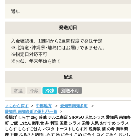
通年
発送期日
入金確認後、1週間から2週間程度で発送予定
※北海道･沖縄県･離島にはお届けできません。
※指定日対応不可
※お盆、年末年始を除く
配送
常温
冷蔵
冷凍
別送不可
まちから探す
中部地方
愛知県南知多町
愛知県 南知多町の返礼品一覧
釜揚げ しらす 2kg 冷凍 テルニ商店 SIRASU 人気シラス 愛知県 南知多
町 ご飯 ごはん 離乳食 丼 料理 国産 シラス 栄養 人気 おすすめ シラス
しらす しらすごはん パスタ トーストしらす丼 晩御飯 酒 の肴 簡単調
理 万能 ふるさと納税しらす 米 に合う こめ に合う コメ にあう おいし