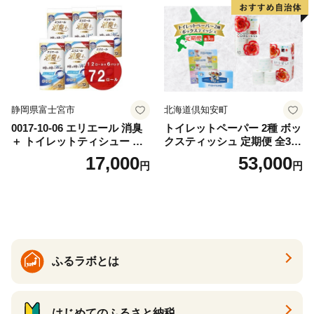
ー 消耗品 備蓄 送料無料 北海
道 倶知安町 日用品
静岡県富士宮市
北海道倶知安町
0017-10-06 エリエール 消臭
トイレットペーパー 2種 ボッ
＋ トイレットティシュー し
クスティッシュ 定期便 全3
っかり香るフレッシュクリア
回 日本製 まとめ買い 防災
17,000
53,000
円
円
の香り ダブル 12ロール×6パ
常備品 日用雑貨 消耗品 生活
ック 72ロール 25m トイレ
必需品 大容量 備蓄 リサイク
ットペーパー パルプ100％ 消
ル ティッシュ ペーパー まと
臭 防臭 日用品 消耗品 備蓄
め買い 雑貨 倶知安町
ふるラボとは
はじめてのふるさと納税