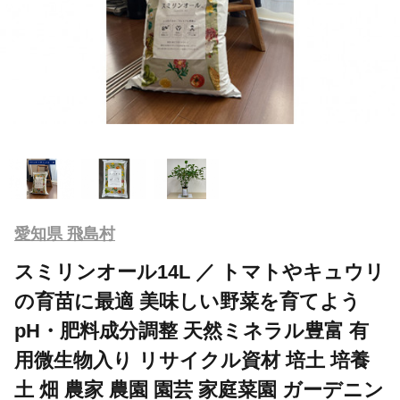
愛知県 飛島村
スミリンオール14L ／ トマトやキュウリ
の育苗に最適 美味しい野菜を育てよう
pH・肥料成分調整 天然ミネラル豊富 有
用微生物入り リサイクル資材 培土 培養
土 畑 農家 農園 園芸 家庭菜園 ガーデニン