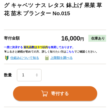
グ キャベツ ナス レタス 鉢上げ 果菜 草
花 苗木 プランター No.015
16,000
寄付金額
在庫あり
円
一度に決済する
返礼品数は３つ以内
を推奨しております。
🔰ふるさと納税が初めての方、詳しく知りたい方は
こちら
でご確認ください。
仕組みについて知る
上限額を調べる
数量
寄付する