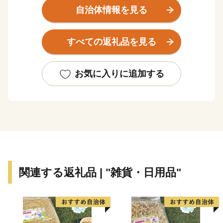
全体の面積は約22.43ｋ㎡と小さな村ですが、北部は農
自治体情報を見る
村地帯、南部は臨海工業地帯となっており、昔ながらの
田園風景と、名古屋港を中心とした貿易の拠点としての
すべての返礼品を見る
機能が共存している村です。
農村地帯では、水稲・麦・露地野菜・温室野菜・花卉等
の栽培が盛んに行われています。また、一部では金魚の
お気に入りに追加する
養殖も行われています。
臨海工業地帯には、輸送関連会社・倉庫会社・木材関連
事業所・鉄鋼関連事業所・火力発電所等が立地してお
り、名古屋港の物流の重要な地位となっています。
皆様からの応援を心よりお待ちしております。
【ご注意】
関連する返礼品 | "雑貨・日用品"
・返礼品の送付は、飛島村外にお住まいの方に限らせて
いただきます。
・寄附につきましては、年度内の回数制限は現在設けて
おりません。