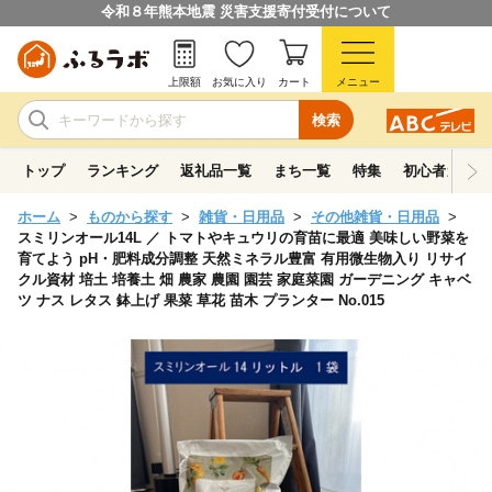
令和８年熊本地震 災害支援寄付受付について
上限額
お気に入り
カート
メニュー
検索
トップ
ランキング
返礼品一覧
まち一覧
特集
初心者ガイド
ホーム
ものから探す
雑貨・日用品
その他雑貨・日用品
スミリンオール14L ／ トマトやキュウリの育苗に最適 美味しい野菜を
育てよう pH・肥料成分調整 天然ミネラル豊富 有用微生物入り リサイ
クル資材 培土 培養土 畑 農家 農園 園芸 家庭菜園 ガーデニング キャベ
ツ ナス レタス 鉢上げ 果菜 草花 苗木 プランター No.015