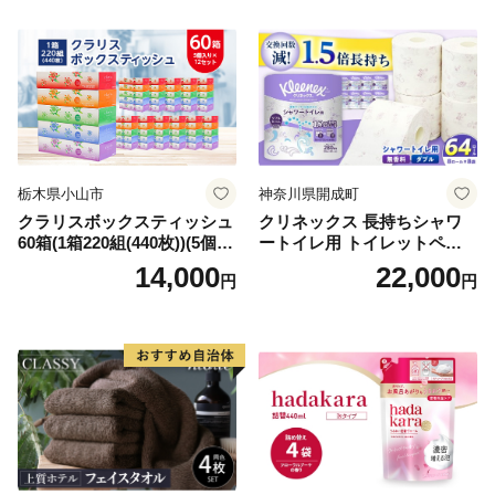
需品 備蓄 ペーパー 紙 北海道
《能代製紙》
倶知安町 日用品
栃木県小山市
神奈川県開成町
クラリスボックスティッシュ
クリネックス 長持ちシャワ
60箱(1箱220組(440枚))(5個入
ートイレ用 トイレットペー
り×12セット)【1256759】
パー（ダブル）64ロール(8ロ
14,000
22,000
円
円
ール×8パック) 開成町 トイレ
ットペーパーダブル 日用品
国産 新生活 ダブル SDGs 備
蓄 防災 エコ 消耗品 生活雑貨
生活用品 無香料 トイレット
ペーパー ダブル といれっと
ぺーぱー トイレ クレシア ト
イレットペーパー [BDBH002
-1]