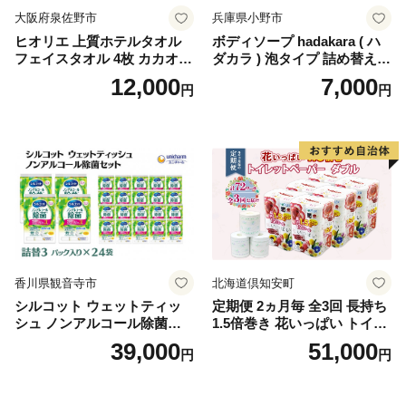
大阪府泉佐野市
兵庫県小野市
ヒオリエ 上質ホテルタオル
ボディソープ hadakara ( ハ
フェイスタオル 4枚 カカオ
ダカラ ) 泡タイプ 詰め替え 4
【タオル 泉州タオル 吸水 普
40ml×4袋 ボディーソープ 泡
12,000
7,000
円
円
段使い 無地 シンプル 日用品
ボディソープ 泡 日用品 消耗
ふわふわ ふかふか 家族 たお
品 バス用品 大容量 いい 匂い
る 一人暮らし】
ボディ 保湿 LION ライオン
泡石鹸 石鹸 兵庫 兵庫県 小野
市
香川県観音寺市
北海道倶知安町
シルコット ウェットティッ
定期便 2ヵ月毎 全3回 長持ち
シュ ノンアルコール除菌詰
1.5倍巻き 花いっぱい トイレ
替（43枚×3P）×24袋 日用品
ットペーパー ダブル 45ｍ 計
39,000
51,000
円
円
おもちゃ 拭き取り 手拭き 外
72ロール 全18種 花柄 プリン
出時 お出かけ時 食事前 緑茶
ト ハーブ 香り付き 日本製 ま
カテキン配合
とめ買い 防災 常備品 ペーパ