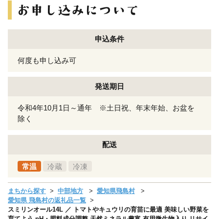
申込条件
何度も申し込み可
発送期日
令和4年10月1日～通年 ※土日祝、年末年始、お盆を
除く
配送
常温
冷蔵
冷凍
まちから探す
中部地方
愛知県飛島村
愛知県 飛島村の返礼品一覧
スミリンオール14L ／ トマトやキュウリの育苗に最適 美味しい野菜を
育てよう pH・肥料成分調整 天然ミネラル豊富 有用微生物入り リサイ