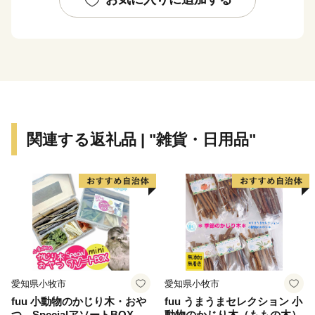
関連する返礼品 | "雑貨・日用品"
愛知県小牧市
愛知県小牧市
fuu 小動物のかじり木・おや
fuu うまうまセレクション 小
つ SpecialアソートBOX mi
動物のかじり木（ももの木）