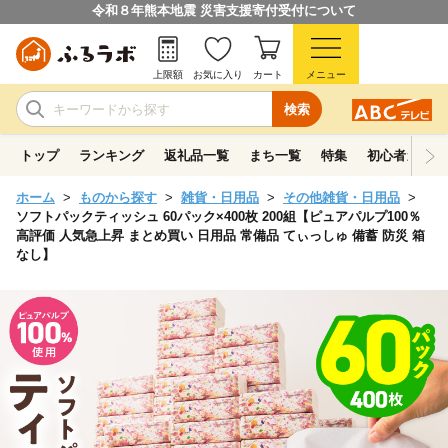
令和８年熊本地震 災害支援寄付受付について
上限額
お気に入り
カート
メニュー
検索
トップ
ランキング
返礼品一覧
まち一覧
特集
初心者ガイド
ホーム
ものから探す
雑貨・日用品
その他雑貨・日用品
ソフトパックティッシュ 60パック×400枚 200組【ピュアパルプ100％
高評価 人気急上昇 まとめ買い 日用品 常備品 てぃっしゅ 備蓄 防災 箱
なし】