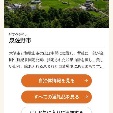
いずみさのし
泉佐野市
大阪市と和歌山市のほぼ中間に位置し、背後に一部が金
剛生駒紀泉国定公園に指定された和泉山脈を擁し、美し
い山河、緑あふれる恵まれた自然環境にあるまちです。
商・工・農・漁業がそれぞれバランスよく栄えてきまし
たが、関西国際空港の開港などに伴う人口の増加ととも
自治体情報を見る
に、商業・サービス業が盛んになっています。
関空によるインパクトを最大限に活用し、世界と日本を
すべての返礼品を見る
結ぶ玄関都市として、21世紀にふさわしい国際都市をめ
ざしてまちづくりに取り組んでいます。
お気に入りに追加する