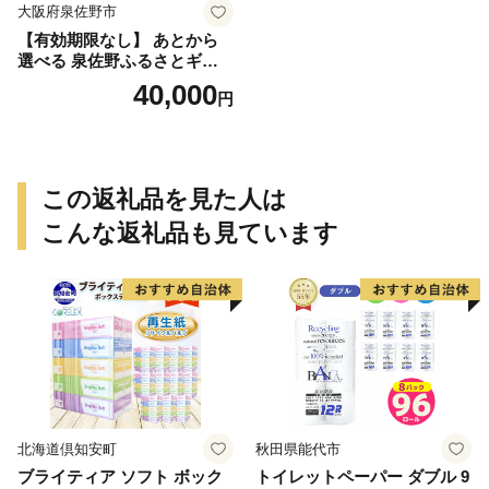
大阪府泉佐野市
【有効期限なし】 あとから
選べる 泉佐野ふるさとギフ
ト（寄附40,000円コース）
40,000
円
【4000品以上掲載 高評価 カ
タログ 肉 牛たん ビール かに
サーモン 野菜 定期便 おせち
タオル ティッシュ あとから
セレクト カタログギフト】
この返礼品を見た人は
こんな返礼品も見ています
北海道倶知安町
秋田県能代市
ブライティア ソフト ボック
トイレットペーパー ダブル 9