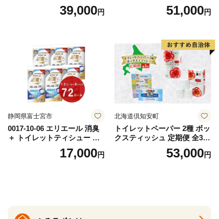
替（43枚×3P）×24袋 日用品
ットペーパー ダブル 45ｍ 計
39,000
51,000
円
円
おもちゃ 拭き取り 手拭き 外
72ロール 全18種 花柄 プリン
出時 お出かけ時 食事前 緑茶
ト ハーブ 香り付き 日本製 ま
カテキン配合
とめ買い 防災 常備品 ペーパ
ー 消耗品 備蓄 送料無料 北海
道 倶知安町 日用品
静岡県富士宮市
北海道倶知安町
0017-10-06 エリエール 消臭
トイレットペーパー 2種 ボッ
＋ トイレットティシュー し
クスティッシュ 定期便 全3
っかり香るフレッシュクリア
回 日本製 まとめ買い 防災
17,000
53,000
円
円
の香り ダブル 12ロール×6パ
常備品 日用雑貨 消耗品 生活
ック 72ロール 25m トイレ
必需品 大容量 備蓄 リサイク
ットペーパー パルプ100％ 消
ル ティッシュ ペーパー まと
臭 防臭 日用品 消耗品 備蓄
め買い 雑貨 倶知安町