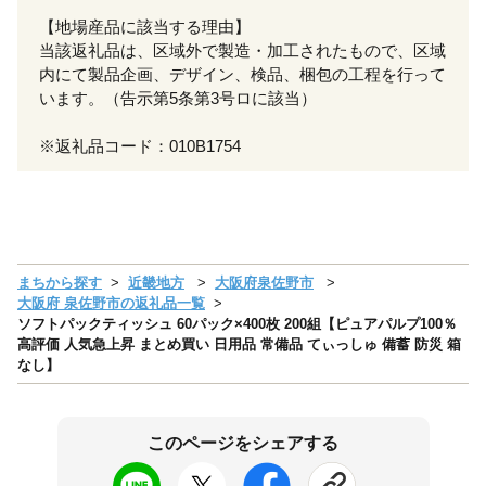
【地場産品に該当する理由】
当該返礼品は、区域外で製造・加工されたもので、区域
内にて製品企画、デザイン、検品、梱包の工程を行って
います。（告示第5条第3号ロに該当）
※返礼品コード：010B1754
まちから探す
近畿地方
大阪府泉佐野市
大阪府 泉佐野市の返礼品一覧
ソフトパックティッシュ 60パック×400枚 200組【ピュアパルプ100％
高評価 人気急上昇 まとめ買い 日用品 常備品 てぃっしゅ 備蓄 防災 箱
なし】
このページをシェアする