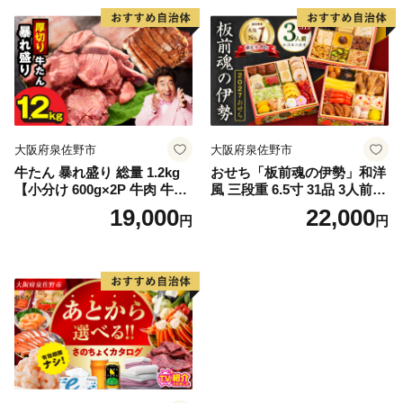
大阪府泉佐野市
大阪府泉佐野市
牛たん 暴れ盛り 総量 1.2kg
おせち「板前魂の伊勢」和洋
【小分け 600g×2P 牛肉 牛タ
風 三段重 6.5寸 31品 3人前
ン 牛たん 厚切り牛タン 焼肉
【1位獲得 おせち料理 板前魂
19,000
22,000
円
円
BBQ キャンプ 焼くだけ 簡単
贅沢おせち お節 惣菜 冷凍 先
調理 訳あり サイズ不揃い】
行予約 年内発送 おせち料理2
027】