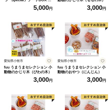
ni（1個）
5,000
3,000
円
円
愛知県小牧市
愛知県小牧市
fuu うまうまセレクション 小
fuu うまうまセレクション 小
動物のかじり木（びわの木）
動物のおやつ（にんじん）
3,000
3,000
円
円