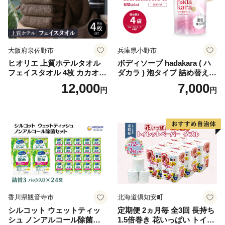
ぺーぱー トイレ クレシア ト
イレットペーパー [BDBH002
-1]
大阪府泉佐野市
兵庫県小野市
ヒオリエ 上質ホテルタオル
ボディソープ hadakara ( ハ
フェイスタオル 4枚 カカオ
ダカラ ) 泡タイプ 詰め替え 4
【タオル 泉州タオル 吸水 普
40ml×4袋 ボディーソープ 泡
12,000
7,000
円
円
段使い 無地 シンプル 日用品
ボディソープ 泡 日用品 消耗
ふわふわ ふかふか 家族 たお
品 バス用品 大容量 いい 匂い
る 一人暮らし】
ボディ 保湿 LION ライオン
泡石鹸 石鹸 兵庫 兵庫県 小野
市
香川県観音寺市
北海道倶知安町
シルコット ウェットティッ
定期便 2ヵ月毎 全3回 長持ち
シュ ノンアルコール除菌詰
1.5倍巻き 花いっぱい トイレ