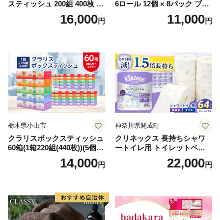
スティッシュ 200組 400枚 60
6ロール 12個 × 8パック ブラ
箱 日本製 まとめ買い ティッ
ンカ 再生紙 100％ 芯あり 日
16,000
11,000
円
円
シュ リサイクル 長持 防災 常
用品 消耗品 無香料 生活用品
備品 日用雑貨 消耗品 生活必
備蓄 秋田県 能代市 送料無料
需品 備蓄 ペーパー 紙 北海道
《能代製紙》
倶知安町 日用品
栃木県小山市
神奈川県開成町
クラリスボックスティッシュ
クリネックス 長持ちシャワ
60箱(1箱220組(440枚))(5個入
ートイレ用 トイレットペー
り×12セット)【1256759】
パー（ダブル）64ロール(8ロ
14,000
22,000
円
円
ール×8パック) 開成町 トイレ
ットペーパーダブル 日用品
国産 新生活 ダブル SDGs 備
蓄 防災 エコ 消耗品 生活雑貨
生活用品 無香料 トイレット
ペーパー ダブル といれっと