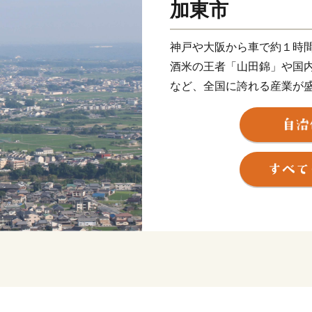
加東市
神戸や大阪から車で約１時
酒米の王者「山田錦」や国
など、全国に誇れる産業が
毎月子育て用品をお届けす
円を交付する『子育て世帯
しい子育て支援も充実。
県下最大級の面積をもつ播
で楽しめる施設もたくさん
す。