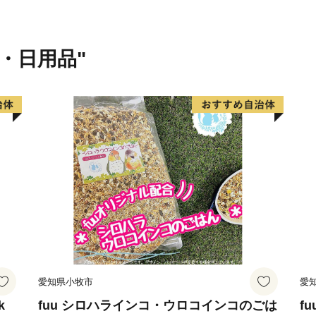
貨・日用品"
愛知県小牧市
愛
k
fuu シロハラインコ・ウロコインコのごは
f