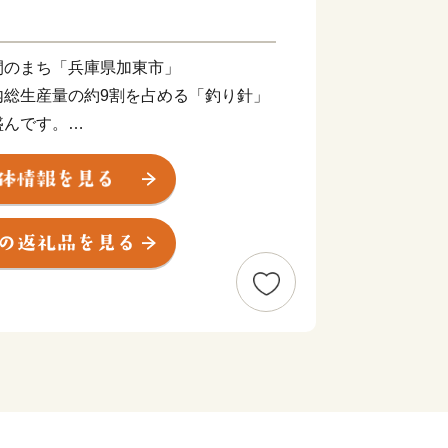
間のまち「兵庫県加東市」
内総生産量の約9割を占める「釣り針」
盛んです。
る『かとうすこやか定期便』や年額３万
スマイル交付金』など、加東市だけの嬉
磨中央公園や、加東アート館など、親子
あり、子育て世帯が暮らしやすいまちで