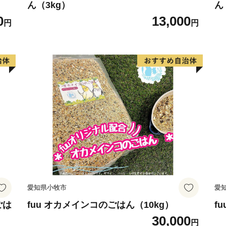
ん（3kg）
ん
0
13,000
円
円
愛知県小牧市
愛
ごは
fuu オカメインコのごはん（10kg）
f
30,000
円