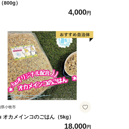
（800g）
4,000
円
知県小牧市
uu オカメインコのごはん（5kg）
18,000
円