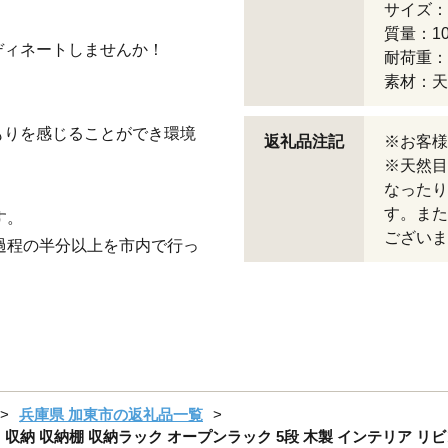
サイズ：約
。
質量：10.
ディネートしませんか！
耐荷重：
素材：天
もりを感じることができ環境
返礼品注記
※お客様
※天然目
なったり
す。また
す。
ございま
過程の半分以上を市内で行っ
兵庫県 加東市の返礼品一覧
 収納 収納棚 収納ラック オープンラック 5段 木製 インテリア リ