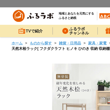
地域とあなたを元気にする
ふるさと納税
ふるラボ
TVで紹介
チャンネル
ホーム
ものから探す
雑貨・日用品
家具・家電
天然木桧ラック[ フクダクラフト ヒノキ ひのき 収納 収納棚