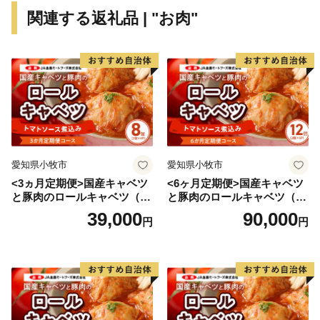
関連する返礼品 | "お肉"
発送停止に伴い、ポータルサイトに掲載の期日よりも、
お届けまでに時間を要する場合がございます。
ご迷惑をおかけいたしますが、何卒ご理解のほどお願い
申し上げます。
■■豊前市ふるさと納税担当窓口■■
TEL：050-8880-5380
メール：buzen@steamship.co.jp
愛知県小牧市
愛知県小牧市
受付時間：9:00〜17:00
<3ヵ月定期便>国産キャベツ
<6ヶ月定期便>国産キャベツ
(土曜日・日曜日・祝日及び年末年始を除く)
と豚肉のロールキャベツ（4P
と豚肉のロールキャベツ（6P
入り）
入り）
39,000
90,000
円
円