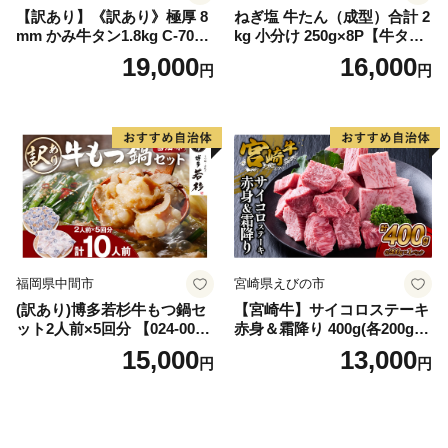
【訳あり】《訳あり》極厚 8
ねぎ塩 牛たん（成型）合計 2
mm かみ牛タン1.8kg C-709-
kg 小分け 250g×8P【牛タン
AS
牛肉 焼肉用 薄切り 訳あり サ
19,000
16,000
円
円
イズ不揃い】
福岡県中間市
宮崎県えびの市
(訳あり)博多若杉牛もつ鍋セ
【宮崎牛】サイコロステーキ
ット2人前×5回分 【024-002
赤身＆霜降り 400g(各200g×
7】
１P 計2P) 真空パック 冷凍
15,000
13,000
円
円