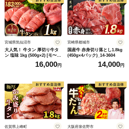
宮城県気仙沼市
宮崎県都城市
大人気！ 牛タン 厚切り牛タ
国産牛 赤身切り落とし1.8kg
ン 塩味 1kg (500g×2) [モ〜ラ
(450g×4パック)_14-3604
ンド 宮城県 気仙沼市 205646
16,000
14,000
円
円
60] 肉 牛肉 精肉 牛たん 牛タ
ン塩 牛たん塩 冷凍 焼肉 BB
Q アウトドア バーベキュー
厚切り タン
佐賀県上峰町
大阪府泉佐野市