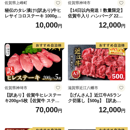
佐賀県上峰町
佐賀県神埼市
秘伝のタレ漬け!(訳あり)牛ヒ
【14日以内発送！数量限定】
レサイコロステーキ 1000g
佐賀牛入り ハンバーグ 22個
【B-1098-AS】
2.6kg(120g×22個)【佐賀牛
10,000
12,000
円
円
黒毛和牛 ブランド牛 九州 ハ
ンバーグ 牛肉 豚肉 国産 お弁
当 おかず 惣菜 おすすめ 人
気】(H083106)
佐賀県神埼市
滋賀県近江八幡市
【訳あり】佐賀牛ヒレステー
【げんさん】近江牛A5ラン
キ200g×5枚【佐賀牛 ステー
ク切落し【500g】【訳あり】
キ ブランド肉 ヒレ肉 フィレ
【DG12W】
70,000
12,000
円
円
肉 ジューシー ヘルシー】(H0
65175)