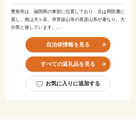
豊前市は、福岡県の東部に位置しており、北は周防灘に
面し、南は犬ヶ岳、求菩提山等の英彦山系が連なり、大
分県と接しています。
南部の山々より北に向かって流れ出す大小河川により、
豊前平野が扇状に周防灘まで達しており、標高1,000m
自治体情報を見る
超の山から続く多様な自然景観を呈する地形で、山の
幸、海の幸に恵まれた自治体です。
すべての返礼品を見る
■■お盆期間中の配送停止について■■
お気に入りに追加する
いつも豊前市を応援いただきありがとうございます。
誠に勝手ながら、以下の期間につきまして、返礼品の発
送を停止させていただきます。
【発送停止期間】8月6日〜8月16日
※日時指定・定期便・お中元商品は除く