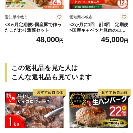
愛知県小牧市
愛知県小牧市
<3ヵ月定期便>国産豚で作っ
<2か月に1回 計3回 定期便
たこだわり惣菜セット
>国産キャベツと豚肉のロー
ルキャベツ（6P入り）
48,000
45,000
円
円
この返礼品を見た人は
こんな返礼品も見ています