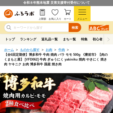
令和８年熊本地震 災害支援寄付受付について
上限額
お気に入り
カート
メニュー
検索
トップ
ランキング
返礼品一覧
まち一覧
特集
初心者ガイド
ホーム
ものから探す
お肉
牛肉
【全6回定期便】博多和牛 牛肉 焼肉 バラ モモ 500g 《豊前市》【肉の
くまもと屋】 [VFD062] 牛肉 ぎゅうにく yakiniku 焼肉 やきにく 焼き
肉 ヤキニク お肉 博多和牛 国産 焼き肉