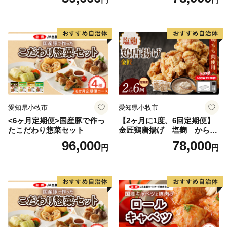
愛知県小牧市
愛知県小牧市
<6ヶ月定期便>国産豚で作っ
【2ヶ月に1度、6回定期便】
たこだわり惣菜セット
金匠鶏唐揚げ 塩麹 からあ
げ
96,000
78,000
円
円