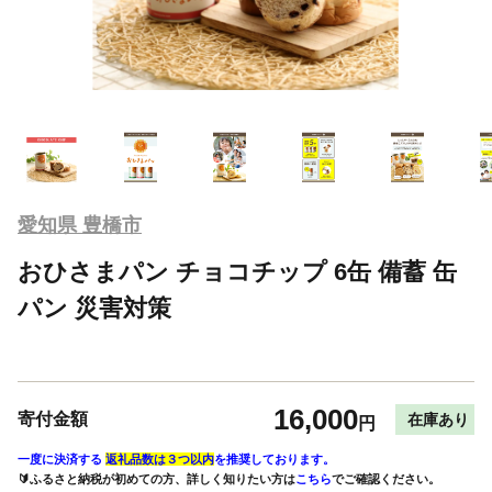
愛知県 豊橋市
おひさまパン チョコチップ 6缶 備蓄 缶
パン 災害対策
16,000
寄付金額
在庫あり
円
一度に決済する
返礼品数は３つ以内
を推奨しております。
🔰ふるさと納税が初めての方、詳しく知りたい方は
こちら
でご確認ください。