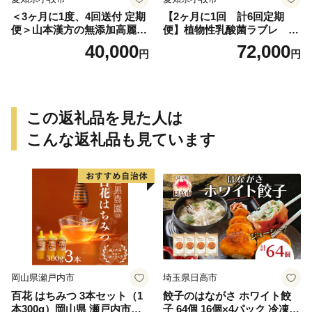
＜3ヶ月に1度、4回送付 定期
【2ヶ月に1回 計6回定期
便＞山本漢方の無添加高麗人
便】植物性乳酸菌ラブレ 鉄
参粒
分36本（計216本） [052S07-
40,000
72,000
円
円
T]
この返礼品を見た人は
こんな返礼品も見ています
岡山県瀬戸内市
埼玉県日高市
百花 はちみつ 3本セット（1
餃子のはながさ ホワイト餃
本300g）岡山県 瀬戸内市産
子 64個 16個×4パック 冷凍