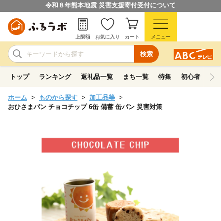
令和８年熊本地震 災害支援寄付受付について
上限額
お気に入り
カート
メニュー
検索
トップ
ランキング
返礼品一覧
まち一覧
特集
初心者ガイド
ホーム
ものから探す
加工品等
おひさまパン チョコチップ 6缶 備蓄 缶パン 災害対策