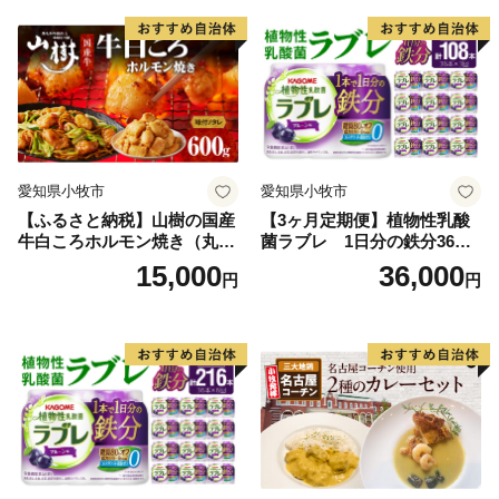
愛知県小牧市
愛知県小牧市
【ふるさと納税】山樹の国産
【3ヶ月定期便】植物性乳酸
牛白ころホルモン焼き（丸
菌ラブレ 1日分の鉄分36本
腸）味付 600g
（計108本） [052S10-T]
15,000
36,000
円
円