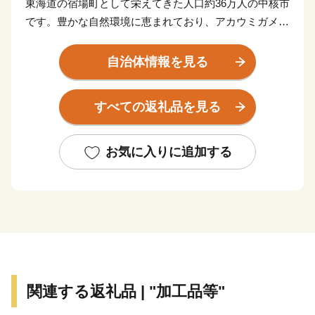
東海道の宿場町として栄えてきた人口約36万人の中核市
です。豊かな自然環境に恵まれており、アカウミガメが
産卵に訪れる表浜海岸といわれる太平洋沿岸のほか、日
本有数の渡り鳥の飛来地である三河湾の汐川干潟などが
自治体情報を見る
あります。また、温暖な気候に恵まれ、大消費地が近い
こともあり全国有数の農業産地となっています。三河港
すべての返礼品を見る
には多くの外資系企業が進出しており、特に自動車の輸
入額では全国一を誇り、総合物流港湾として今後もます
ます発展が期待されています。
お気に入りに追加する
「手筒花火」「のんほいパーク」「路面電車」「とよは
し食文化」の4つのコンテンツを核として、豊橋の魅力
を全国に発信していくシティプロモーションを推進して
います。ふるさと納税のお礼の品として豊橋の魅力的な
特産品や貴重な体験をご用意しておりますので、この機
会に豊橋市へお越しください！
関連する返礼品 | "加工品等"