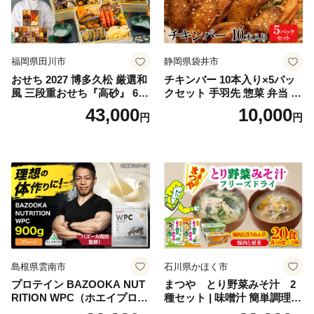
福岡県田川市
静岡県袋井市
おせち 2027 博多久松 厳選和
チキンバー 10本入り×5パッ
風 三段重おせち『高砂』 6.5
クセット 手羽先 惣菜 弁当 お
寸 3段重 2～3人前 おせち料
かず お酒 おつまみ ギフト キ
43,000
10,000
円
円
理 重箱 お正月 冷凍おせち 縁
ャンプ アウトドア キャンプ
起物 祝箸付 福岡 お節 オセチ
飯 保存食 非常食 鶏肉 肉 お
oseti osechi お祝い 迎春おせ
肉 鶏 人気 厳選 静岡県袋井市
ち 本格おせち おせち予約 年
末 年始 お取り寄せ 新春 贅沢
おせち こだわりおせち 惣菜
老舗おせち ふるさと納税お
せち 御節 お節料理 正月 調理
不要 おせち料理2027
島根県雲南市
石川県かほく市
プロテイン BAZOOKA NUT
まつや とり野菜みそ汁 2
RITION WPC（ホエイプロテ
種セット | 味噌汁 簡単調理
イン）＜プレーン＞ 900g｜
お味噌 おみそ みそ とり野菜