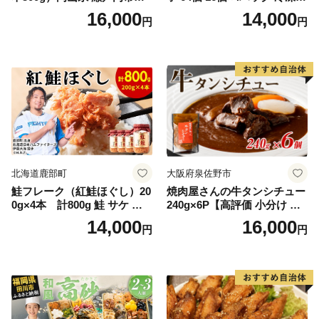
石黒農園 ヨーグルト パン 砂
中華 点心 B級グルメ ご当地
16,000
14,000
円
円
糖の代わり 香り高い いい香
野菜 おつまみ おかず 簡単調
り 季節の花の蜜 トンガリ容
理 時短 リピート 保存 豚肉
器入り
特製 ポーク 大きめ ジューシ
ー ギフト お取り寄せ 日高市
北海道鹿部町
大阪府泉佐野市
鮭フレーク（紅鮭ほぐし）20
焼肉屋さんの牛タンシチュー
0g×4本 計800g 鮭 サケ 鮭
240g×6P【高評価 小分け 惣
ほぐし サケフレーク シャケ
菜 牛たん 一人暮らし 冷凍】
14,000
16,000
円
円
フレーク 鮭フレーク