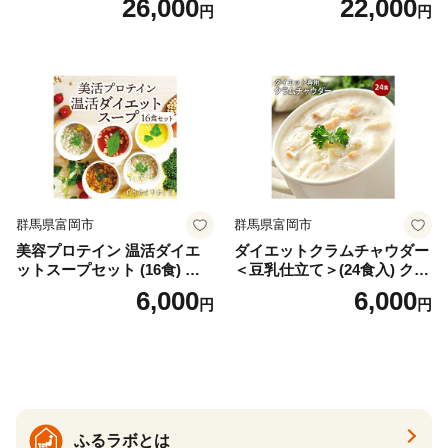
26,000
22,000
円
円
バズーカ岡田監修・植物由来
時短料理 時短ごはん ご当地
の甘味料使用・国内製造 島
フリーズドライ
根県雲南市/株式会社アルプ
ロン [AIEN005]
群馬県富岡市
群馬県富岡市
美容プロテイン 温活ダイエ
ダイエットクラムチャウダー
ットスープセット (16食) 小
＜豆乳仕立て＞(24食入) クラ
分け スープ 食べ比べ セット
ムチャウダー 豆乳 ダイエッ
6,000
6,000
円
円
詰合せ クラムチャウダー チ
ト スープ プロテイン たんぱ
ゲ コーン ポタージュ トマト
く質 食物繊維 食品 F20E-799
温活 ダイエット 美容 プロテ
イン 食品 F20E-809
ふるラボとは