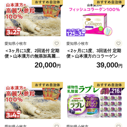
人気 新春 迎春おせち 定番お
人気 新春 迎春おせち 定番お
せち 本格おせち 洋風おせち
せち 本格おせち 和風おせち
縁起物おせち 12月31日 お届
縁起物おせち 12月31日 お届
け お正月 お取り寄せ
け お正月 お取り寄せ
愛知県小牧市
愛知県小牧市
＜3ヶ月に1度、2回送付 定期
＜2ヶ月に1度、3回送付 定期
便＞山本漢方の無添加高麗人
便＞山本漢方のコラーゲン
参粒
20,000
39,000
円
円
愛知県小牧市
愛知県小牧市