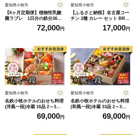
愛知県小牧市
愛知県小牧市
【6ヶ月定期便】植物性乳酸
【ふるさと納税】名古屋コー
菌ラブレ 1日分の鉄分36本
チン 2種 カレー セット BRIC
（計216本） [052S11-T]
K CAFE ブリックカフェ グ
72,000
17,000
円
円
リーンカレー バターチキン
カレー スパイシー もも肉 人
気 カフェ 電子レンジOK ボ
イル カレーライス 簡単調理
お取り寄せグルメ 時短飯 愛
知県 小牧市 送料無料
愛知県小牧市
愛知県小牧市
名鉄小牧ホテルのおせち料理
名鉄小牧ホテルのおせち料理
(洋風一段)冷蔵 16品 2～3人
(和風一段)冷蔵 33品 2～3人
前 2027年【数量限定 お申込
前 2027年【数量限定 お申込
69,000
69,000
円
円
期限12/15】 解凍不要 ホテル
期限12/15】 解凍不要 ホテル
特製 伝統 おせち 2027 おせち
特製 伝統 おせち 2027 おせち
料理 小牧市 お節 冷蔵おせち
料理 小牧市 お節 冷蔵おせち