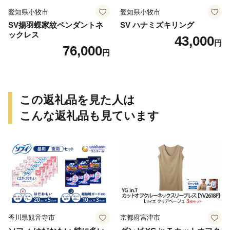
愛知県小牧市
愛知県小牧市
SV揚羽蝶家紋ペンダントネ
SV ハナミズキリング
ックレス
43,000
円
76,000
円
この返礼品を見た人は
こんな返礼品も見ています
香川県観音寺市
京都府宮津市