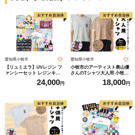
この高いものづくり力が、質の高い、そして、確かな商
品づくりに生かされています。
－－－－－－－－－－－－－－－－－－－－－－－－－
－－－－－－－－－－－－－－－－－－－
◆米沢市は、ふるさと納税の対象団体です◆
本市は、ふるさと納税の基準に適合しているとして、
総務大臣の指定を受けました。
愛知県小牧市
愛知県小牧市
下記指定期間内に本市にふるさと納税（寄附）をします
【リュミエラ】UVレジン フ
小牧市のアーティスト奥山優
と、個人住民税の寄附金特例控除の適用が受けられま
ァンシーセット レジンキッ
さんのTシャツ大人用 小牧市
す。
ト ハンドメイド レジンクラ
制70周年記念
24,000
18,000
円
円
フト アクセサリーキット 手
（なお、適用を受けるためには寄附者様にて税額控除の
作り セット レジン LEDライ
手続きが必要になります。）
ト
【指定の根拠】
令和７年９月２６日付け総税市第１２０号
【指定期間】