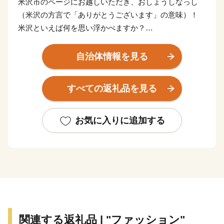
米沢市のページにお越しいただき、おしょうしなっし
（米沢の方言で「ありがとうございます」の意味）！
米沢といえば何を思い浮かべますか？
米沢牛？米沢らーめん？地酒？米沢織？…いろいろあり
ます。
自治体情報を見る
米沢は、寒暖の差が大きい気候条件、よく肥えた土壌、
すべての返礼品を見る
ミネラル豊富な水、澄んだ空気など美味しい食べ物が育
つ条件に恵まれています。
このため、全国を代表する米沢牛をはじめ、みずみずし
お気に入りに追加する
い果物や野菜などバラエティーに富んだ彩り豊かな食材
があり、それらを活かしたお菓子や加工品などもそろっ
ています。
また、米沢は古くから米沢織を基幹産業とした「モノづ
くりのまち」として栄えてきました。
近年では有機ELなど新たな技術の発祥の地になってい
関連する返礼品 | "ファッション"
ます。