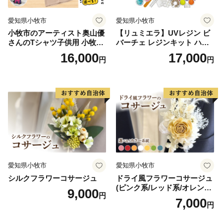
令和７年１０月１日から令和８年９月３０日まで
愛知県小牧市
愛知県小牧市
小牧市のアーティスト奥山優
【リュミエラ】UVレジン ビ
さんのTシャツ子供用 小牧市
バーチェ レジンキット ハン
制70周年記念
ドメイド レジンクラフト ア
16,000
17,000
円
円
クセサリーキット 手作り セ
ット レジン LEDライト
愛知県小牧市
愛知県小牧市
シルクフラワーコサージュ
ドライ風フラワーコサージュ
(ピンク系/レッド系/オレンジ
9,000
円
系/ホワイト系/イエロー系/グ
7,000
円
リーン系/ブルー系）