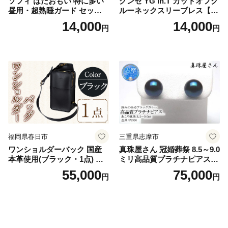
ソフィ はだおもい 特に多い
グンゼ YG in.T カットオフク
昼用・超熟睡ガード セット
ルーネックスリーブレス【Y
羽付き ナプキン 生理用品 サ
V2618P】Lサイズ クリアベ
14,000
14,000
円
円
ニタリー ユニ・チャーム
ージュ3枚セット [№5716-04
32]
福岡県春日市
三重県志摩市
ワンショルダーバック 国産
真珠屋さん 冠婚葬祭 8.5～9.0
本革使用(ブラック・1点) 鞄
ミリ高品質プラチナピアス P
バック バッグ カバン レザー
t900 志摩産アコヤ真珠 ブラ
55,000
75,000
円
円
国産 日本製 牛革 黒 革 革製
ックパール 黒真珠
品 手作り 男性 女性 レディー
ス メンズ【ksg1307-bk】【Z
enis】