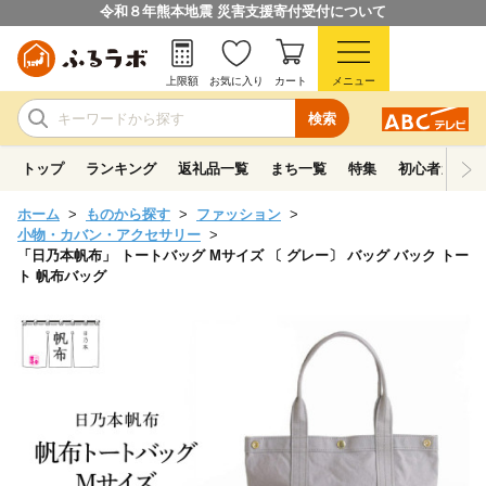
令和８年熊本地震 災害支援寄付受付について
上限額
お気に入り
カート
メニュー
検索
トップ
ランキング
返礼品一覧
まち一覧
特集
初心者ガイド
ホーム
ものから探す
ファッション
小物・カバン・アクセサリー
「日乃本帆布」 トートバッグ Mサイズ 〔 グレー〕 バッグ バック トー
ト 帆布バッグ