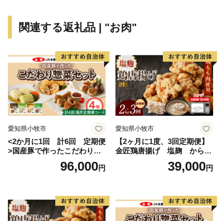
おりません。
※お礼の品在庫状況により、お届けには1～2ヶ月程度か
関連する返礼品 | "お肉"
かることがあります。
※特典の送付は、志免町外にお住まいの方に限らせてい
ただきます。
※お礼の品の写真はイメージです。
＜問い合わせ・担当部署＞
「志免町おうえん寄附金」についてのご不明点などがあ
れば下記にお問い合わせください。
愛知県小牧市
愛知県小牧市
志免町は、ふるさと納税に関する業務を有限会社久松に
<2か月に1回 計6回 定期便
【2ヶ月に1度、3回定期便】
委託しております。
>国産豚で作ったこだわり惣
金匠鶏唐揚げ 塩麹 からあ
菜セット
げ
96,000
39,000
円
円
【問い合わせ先】
志免町ふるさと納税運営窓口
メール：furusato-shime@hakata-hisamatsu.net
電話番号：092-710-5439