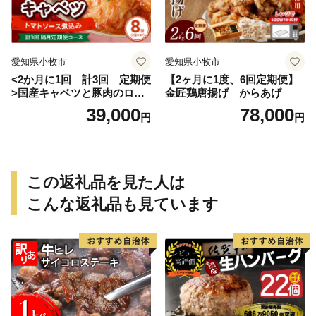
愛知県小牧市
愛知県小牧市
<2か月に1回 計3回 定期便
【2ヶ月に1度、6回定期便】
>国産キャベツと豚肉のロー
金匠鶏唐揚げ からあげ
ルキャベツ（4P入り）
39,000
78,000
円
円
この返礼品を見た人は
こんな返礼品も見ています