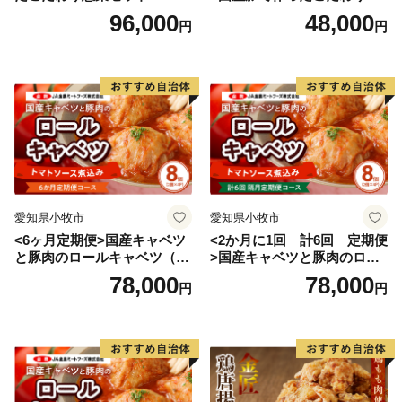
菜セット
96,000
48,000
円
円
愛知県小牧市
愛知県小牧市
<6ヶ月定期便>国産キャベツ
<2か月に1回 計6回 定期便
と豚肉のロールキャベツ（4P
>国産キャベツと豚肉のロー
入り）
ルキャベツ（4P入り）
78,000
78,000
円
円