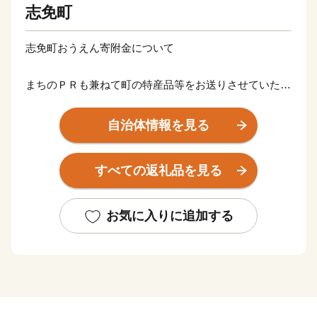
志免町
志免町おうえん寄附金について
まちのＰＲも兼ねて町の特産品等をお送りさせていただ
きます。
自治体情報を見る
【決済方法について】
お申し込みはクレジットカードのみの受付となっており
すべての返礼品を見る
ます。
VISA、MasterCard、JCB、アメリカン・エキスプレス
（AMEX）、ダイナーズクラブカードが利用可能です。
お気に入りに追加する
寄附お申込み入金後のお礼品変更、返品、交換はできま
せん。
【ご注意】
※寄附につきましては、年度内の回数制限は現在設けて