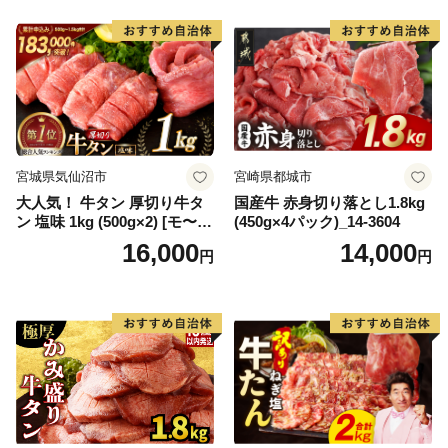
宮城県気仙沼市
宮崎県都城市
大人気！ 牛タン 厚切り牛タ
国産牛 赤身切り落とし1.8kg
ン 塩味 1kg (500g×2) [モ〜ラ
(450g×4パック)_14-3604
ンド 宮城県 気仙沼市 205646
16,000
14,000
円
円
60] 肉 牛肉 精肉 牛たん 牛タ
ン塩 牛たん塩 冷凍 焼肉 BB
Q アウトドア バーベキュー
厚切り タン