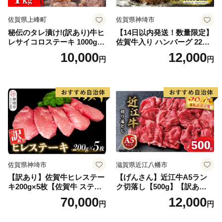
佐賀県上峰町
佐賀県神埼市
秘伝のタレ漬け!(訳あり)牛ヒ
【14日以内発送！数量限定】
レサイコロステーキ 1000g
佐賀牛入り ハンバーグ 22個
【B-1098-AS】
2.6kg(120g×22個)【佐賀牛
10,000
12,000
円
円
黒毛和牛 ブランド牛 九州 ハ
ンバーグ 牛肉 豚肉 国産 お弁
当 おかず 惣菜 おすすめ 人
気】(H083106)
佐賀県神埼市
滋賀県近江八幡市
【訳あり】佐賀牛ヒレステー
【げんさん】近江牛A5ラン
キ200g×5枚【佐賀牛 ステー
ク切落し【500g】【訳あり】
キ ブランド肉 ヒレ肉 フィレ
【DG12W】
70,000
12,000
円
円
肉 ジューシー ヘルシー】(H0
65175)