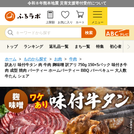
令和８年熊本地震 災害支援寄付受付について
上限額
お気に入り
カート
メニュー
検索
トップ
ランキング
返礼品一覧
まち一覧
特集
初心者ガイド
ホーム
ものから探す
お肉
牛肉
訳あり 味付牛タン 肉 牛肉 麹味噌 訳アリ 750g 150×5パック 味付き牛
肉 成型 焼肉 パーティー ホームパーティー BBQ バーベキュー 大人数
牛たん シェア