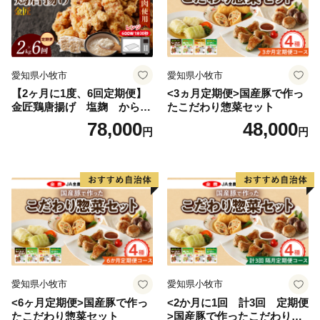
※受付時間：午前10時～午後5時（土・日・祝除く）
【担当部署】
志免町役場 ふるさと納税担当
愛知県小牧市
愛知県小牧市
〒811-2292 福岡県糟屋郡志免町志免中央1丁目1-1
【2ヶ月に1度、6回定期便】
<3ヵ月定期便>国産豚で作っ
電話番号：092-935-1854
金匠鶏唐揚げ 塩麹 からあ
たこだわり惣菜セット
げ
78,000
48,000
円
円
愛知県小牧市
愛知県小牧市
<6ヶ月定期便>国産豚で作っ
<2か月に1回 計3回 定期便
たこだわり惣菜セット
>国産豚で作ったこだわり惣