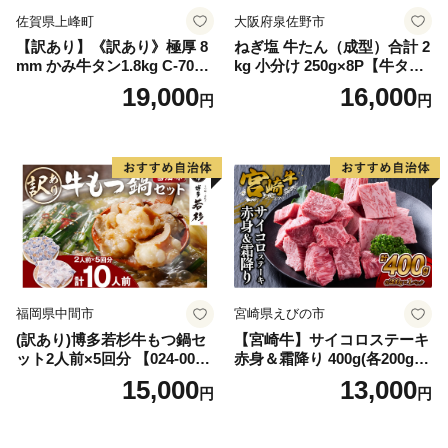
佐賀県上峰町
大阪府泉佐野市
【訳あり】《訳あり》極厚 8
ねぎ塩 牛たん（成型）合計 2
mm かみ牛タン1.8kg C-709-
kg 小分け 250g×8P【牛タン
AS
牛肉 焼肉用 薄切り 訳あり サ
19,000
16,000
円
円
イズ不揃い】
福岡県中間市
宮崎県えびの市
(訳あり)博多若杉牛もつ鍋セ
【宮崎牛】サイコロステーキ
ット2人前×5回分 【024-002
赤身＆霜降り 400g(各200g×
7】
１P 計2P) 真空パック 冷凍
15,000
13,000
円
円