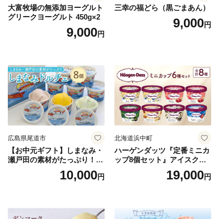
大富牧場の無添加ヨーグルト
三幸の福どら（黒ごまあん）
グリークヨーグルト 450g×2
9,000
円
9,000
円
広島県尾道市
北海道浜中町
【お中元ギフト】しまなみ・
ハーゲンダッツ『定番ミニカ
瀬戸田の素材がたっぷり！ジ
ップ8個セット』アイスクリ
ェラート8個
ーム アイス スイーツ デザー
10,000
19,000
円
円
ト_H0016-104