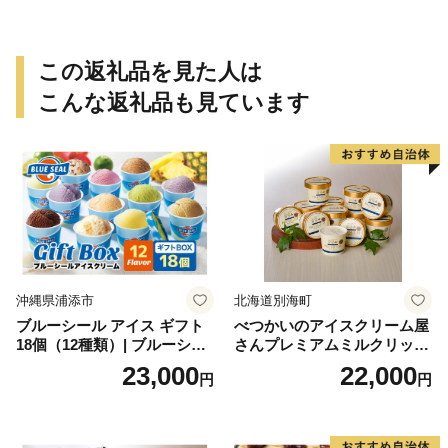
道産秋鮭 道産鮭 道産秋鮭 鮭
切り身 鮭切身 さけ さけ切り
身 さけ切身 国産鮭 国産秋鮭
地場産鮭 地場産秋鮭 ふるさ
この返礼品を見た人は
と納税 訳あり 訳あり鮭 訳あ
りシャケ 訳あり秋鮭 訳あり
こんな返礼品も見ています
切り身 訳あり 切身）
沖縄県浦添市
北海道別海町
ブルーシール アイス ギフト
べつかいのアイスクリーム屋
18個（12種類）| ブルーシー
さんプレミアムミルクリッチ
ルアイス ブルーシールアイ
12個（AP-01）（ 北海道アイ
23,000
22,000
円
円
スクリーム 着日指定可能 送
ス 北海道産アイス アイス ア
料無料 ジェラート 沖縄県 バ
イススイーツ アイスクリー
ースデー 贈り物 プレゼント
ム 北海道産アイスクリーム
誕生日 カップ 詰め合わせ バ
道産アイス 道産アイスクリ