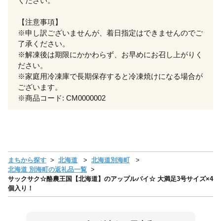
ください。
【注意事項】
※申し訳ございませんが、着日指定はできませんのでご
了承ください。
※解凍後は期限にかかわらず、お早めにお召し上がりく
ださい。
※家庭用冷凍庫で長期保存すると冷凍焼けになる場合が
ございます。
※商品コード: CM0000002
まちから探す
北海道
北海道別海町
北海道 別海町の返礼品一覧
サックサク☆酪農王国【北海道】のアップルパイ☆ 大満足3号サイズ×4
個入り！