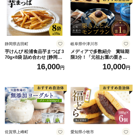
ラエティ | バニラ チョコレー
ーム ギフト 詰合せ 詰め合わ
ト ストロベリー ピスタチオ
せ ふるさと納税 ）
バニラ＆クッキー ウベ 沖縄
紅イモ 塩ちんすこう 沖縄シ
ークヮーサー 沖縄黒糖 琉球
ロイヤルミルクティ 沖縄パ
イン
静岡県吉田町
岐阜県中津川市
芋けんぴ 松浦食品芋まつば 3
メディアで多数紹介 賞味期
70g×8袋 詰め合わせ [静岡伊
限3分！「元祖お重の栗きん
勢丹(松浦食品) 静岡県 吉田町
とんモンブラン」 【未来の
16,000
10,000
円
円
22424274] 芋ケンピ セット
ご褒美】スイーツ 栗 モンブ
小袋 個包装 小分け
ラン くりきんとん デザート
ご褒美 お取り寄せ くり お菓
子 菓子 F4N-2298
佐賀県上峰町
愛知県小牧市