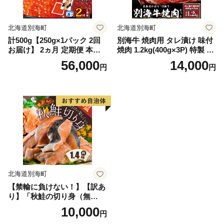
北海道別海町
北海道別海町
計500g【250g×1パック 2回
別海牛 焼肉用 タレ漬け 味付
お届け】 2ヵ月 定期便 本場
焼肉 1.2kg(400g×3P) 特製 焼
「北海道」 いくら 醤油漬け
肉用つけだれつき【北海道
56,000
14,000
円
円
【NKM02NQ13】（野付漁業
別海町産】【FF000FA01】
協同組合）( いくら いくら醤
（株式会社 ファームフー
油漬け いくら醤油漬 醤油い
ズ）（北海道 別海町 肉 にく
くら 鮭いくら 国産いくら 北
牛肉 焼肉 ふるさと納税）（
海道産いくら 地場産いくら
肉 牛肉 北海道産肉 北海道産
道産いくら 別海町 ふるさと
牛肉 道産肉 道産牛肉 肉ギフ
納税 ふるさと ikura )
ト 牛肉ギフト 肉セット 牛肉
セット 肉お取り寄せ 牛肉お
取り寄せ 肉送料無料 牛肉送
料無料 焼肉 牛肉 焼肉 和牛
焼肉 焼肉用 ボリューム肉 ）
北海道別海町
【禁輸に負けない！】【訳あ
り】「秋鮭の切り身（無
塩）」1.4kg（ 鮭 秋鮭 シャ
10,000
円
ケ 秋シャケ 北海道産鮭 北海