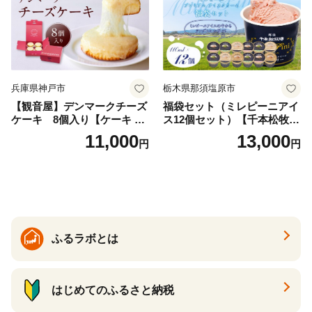
兵庫県神戸市
栃木県那須塩原市
【観音屋】デンマークチーズ
福袋セット（ミレピーニアイ
ケーキ 8個入り【ケーキ チ
ス12個セット）【千本松牧
ーズケーキ 人気スイーツ お
場】 ns025-014-12 【デザー
11,000
13,000
円
円
すすめスイーツ 神戸スイー
ト 詰め合わせ ギフト】
ツ 新感覚チーズケーキ おす
すめケーキ 兵庫県 神戸市 D0
910-17】
ふるラボとは
はじめてのふるさと納税