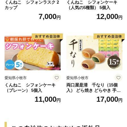
くんねこ シフォンラスク 2
くんねこ シフォンケーキ
カップ
（人気の5種類） 5個入
7,000
12,000
円
円
愛知県小牧市
愛知県小牧市
くんねこ シフォンケーキ
両口屋是清 千なり（15個
（プレーン） 5個入
入） どら焼き どらやき 手土
産 お土産 土産 丹波大納言小
11,000
17,000
円
円
豆 抹茶 林檎 りんご 慶事 お
祝い 法事 法要 詰め合わせ お
取り寄せ 瓢箪 豊臣秀吉 焼印
個包装 贈り物 老舗 お茶菓子