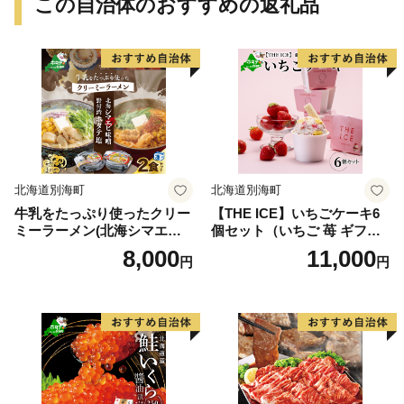
この自治体のおすすめの返礼品
北海道別海町
北海道別海町
牛乳をたっぷり使ったクリー
【THE ICE】いちごケーキ6
ミーラーメン(北海シマエビ
個セット（いちご 苺 ギフト
味噌×1食+野付湾ホタテ塩×
ふるさと納税 高評価 アイス I
8,000
11,000
円
円
１食 (合計2食セット))
CE 生乳 別海町産 北海道 ア
イスクリーム べつかい エク
ストラミルク 生クリーム ス
イーツ 大人気 ケーキ ふるさ
と納税 ジェラート）