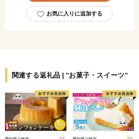
町内には、１０万頭以上（町人口の約７倍以上）の牛
たちが暮らしており、生乳生産量は「日本一」です。ま
お気に入りに追加する
た、沿岸部では秋鮭・アサリやホッキ・ホタテ・希少価
値の高いホッカイシマエビなど様々な海産物が豊富に水
揚げされています。
関連する返礼品 | "お菓子・スイーツ"
愛知県小牧市
愛知県小牧市