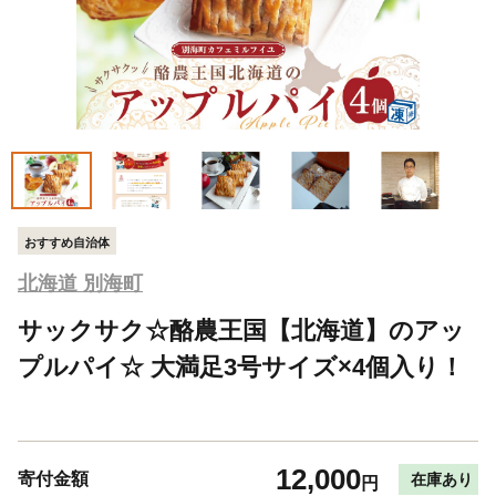
おすすめ自治体
北海道 別海町
サックサク☆酪農王国【北海道】のアッ
プルパイ☆ 大満足3号サイズ×4個入り！
12,000
寄付金額
在庫あり
円