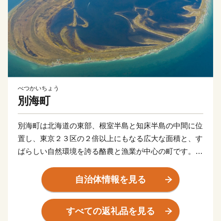
べつかいちょう
別海町
別海町は北海道の東部、根室半島と知床半島の中間に位
置し、東京２３区の２倍以上にもなる広大な面積と、す
ばらしい自然環境を誇る酪農と漁業が中心の町です。
北海道らしい大平原が広がり牧歌的な風景が見られる
一方、東部には日本最大級の砂嘴（さし）で、ラムサー
自治体情報を見る
ル条約湿地に登録されている「野付半島」や、南部には
「風蓮湖」があり、野付風蓮道立自然公園を形成するな
すべての返礼品を見る
ど、様々な景観を有しています。