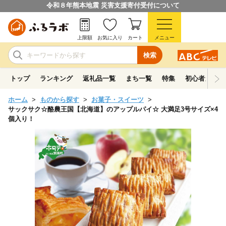
令和８年熊本地震 災害支援寄付受付について
上限額
お気に入り
カート
メニュー
検索
トップ
ランキング
返礼品一覧
まち一覧
特集
初心者ガイド
ホーム
ものから探す
お菓子・スイーツ
サックサク☆酪農王国【北海道】のアップルパイ☆ 大満足3号サイズ×4
個入り！