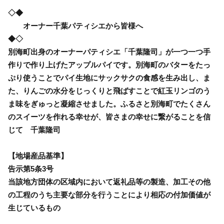
◇◆
オーナー千葉パティシエから皆様へ
◆◇
別海町出身のオーナーパティシエ「千葉隆司」が一つ一つ手
作りで作り上げたアップルパイです。別海町のバターをたっ
ぷり使うことでパイ生地にサックサクの食感を生み出し、ま
た、りんごの水分をじっくりと飛ばすことで紅玉リンゴのう
ま味をぎゅっと凝縮させました。ふるさと別海町でたくさん
のスイーツを作れる幸せが、皆さまの幸せに繋がることを信
じて 千葉隆司
【地場産品基準】
告示第5条3号
当該地方団体の区域内において返礼品等の製造、加工その他
の工程のうち主要な部分を行うことにより相応の付加価値が
生じているもの