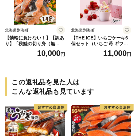
ト 牛肉ギフト 肉セット 牛肉
セット 肉お取り寄せ 牛肉お
取り寄せ 肉送料無料 牛肉送
料無料 焼肉 牛肉 焼肉 和牛
焼肉 焼肉用 ボリューム肉 ）
北海道別海町
北海道別海町
【禁輸に負けない！】【訳あ
【THE ICE】いちごケーキ6
り】「秋鮭の切り身（無
個セット（いちご 苺 ギフト
塩）」1.4kg（ 鮭 秋鮭 シャ
ふるさと納税 高評価 アイス I
10,000
11,000
円
円
ケ 秋シャケ 北海道産鮭 北海
CE 生乳 別海町産 北海道 ア
道産秋鮭 道産鮭 道産秋鮭 鮭
イスクリーム べつかい エク
切り身 鮭切身 さけ さけ切り
ストラミルク 生クリーム ス
身 さけ切身 国産鮭 国産秋鮭
イーツ 大人気 ケーキ ふるさ
地場産鮭 地場産秋鮭 ふるさ
と納税 ジェラート）
この返礼品を見た人は
と納税 訳あり 訳あり鮭 訳あ
りシャケ 訳あり秋鮭 訳あり
こんな返礼品も見ています
切り身 訳あり 切身）