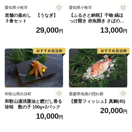
愛知県小牧市
愛知県小牧市
老舗の釜めし 【うなぎ】
【ふるさと納税】干物 縞ほ
３食セット
っけ開き 赤魚開き さばの開
き 魚醤干し 3種 セット 詰め
29,000
13,000
円
円
合わせ 魚 おかず 肉厚 おいし
い さば 赤魚 縞ホッケ ジョイ
フーズ 魚貝類 お取り寄せ お
取り寄せグルメ 魚醤 ナンプ
ラー 愛知県 小牧市 冷凍 送料
無料
和歌山県白浜町
愛媛県地酒の隠れ郷
和歌山湯浅醤油と鰹だし香る
【愛育フィッシュ】真鯛(45)
珍味 数の子 100g×2パック
20,000
円
10,000
円