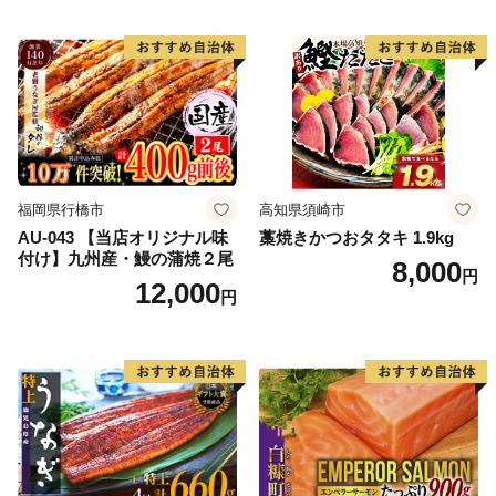
福岡県行橋市
高知県須崎市
AU-043 【当店オリジナル味
藁焼きかつおタタキ 1.9kg
付け】九州産・鰻の蒲焼２尾
8,000
円
12,000
円