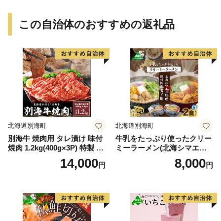
この自治体のおすすめの返礼品
北海道別海町
北海道別海町
別海牛 焼肉用 タレ漬け 味付
牛乳をたっぷり使ったクリー
焼肉 1.2kg(400g×3P) 特製 焼
ミーラーメン(北海シマエビ
肉用つけだれつき【北海道
味噌×1食+野付湾ホタテ塩×
14,000
8,000
円
円
別海町産】【FF000FA01】
１食 (合計2食セット))
（株式会社 ファームフー
ズ）（北海道 別海町 肉 にく
牛肉 焼肉 ふるさと納税）（
肉 牛肉 北海道産肉 北海道産
牛肉 道産肉 道産牛肉 肉ギフ