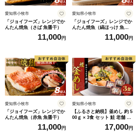
愛知県小牧市
愛知県小牧市
「ジョイフーズ」レンジでか
「ジョイフーズ」レンジでか
んたん焼魚（さば 魚醤干）
んたん焼魚（縞ほっけ 魚醤
干）
11,000
11,000
円
円
愛知県小牧市
愛知県小牧市
「ジョイフーズ」レンジでか
【ふるさと納税】釜めし 約 5
んたん焼魚（赤魚 魚醤干）
00ｇ × 3食 セット 鮭 老舗 急
速冷凍 レンチン 時短 簡単調
11,000
17,000
円
円
理 食品 加工品 海鮮 手作り
ほくほく ご飯 お弁当 おにぎ