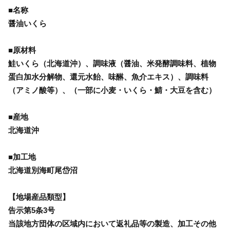
■名称
醤油いくら
■原材料
鮭いくら（北海道沖）、調味液（醤油、米発酵調味料、植物
蛋白加水分解物、還元水飴、味醂、魚介エキス）、調味料
（アミノ酸等）、（一部に小麦・いくら・鯖・大豆を含む）
■産地
北海道沖
■加工地
北海道別海町尾岱沼
【地場産品類型】
告示第5条3号
当該地方団体の区域内において返礼品等の製造、加工その他