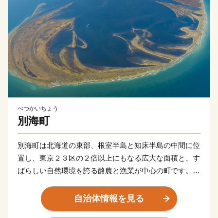
べつかいちょう
別海町
別海町は北海道の東部、根室半島と知床半島の中間に位
置し、東京２３区の２倍以上にもなる広大な面積と、す
ばらしい自然環境を誇る酪農と漁業が中心の町です。
北海道らしい大平原が広がり牧歌的な風景が見られる
一方、東部には日本最大級の砂嘴（さし）で、ラムサー
自治体情報を見る
ル条約湿地に登録されている「野付半島」や、南部には