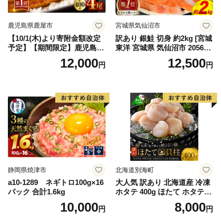
鹿児島県鹿屋市
宮城県気仙沼市
【10/1(木)より寄附金額改定
訳あり 銀鮭 切身 約2kg [宮城
予定】【期間限定】鹿児島県
東洋 宮城県 気仙沼市 205649
大隅産うなぎ蒲焼4尾（400
91] 鮭 魚介類 海鮮 訳アリ 規
12,000
12,500
円
円
g） KN007-023
格外 不揃い さけ サケ 鮭切身
シャケ 切り身 冷凍 家庭用 お
かず 弁当 支援 サーモン 銀鮭
切り身 魚 わけあり
静岡県焼津市
北海道別海町
a10-1289 ネギトロ100g×16
大人気 訳あり 北海道産 冷凍
パック 合計1.6kg
ホタテ 400g ほたて ホタテ
帆立 貝柱 海鮮 魚介類 刺身
10,000
8,000
円
円
大粒 天然 海鮮 ランキング 大
人気 人気 おすすめ 訳あり ）