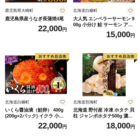
鹿児島県大崎町
北海道白糠町
鹿児島県産うなぎ長蒲焼4尾
大人気 エンペラーサーモン 9
00g 小分け 鮭 サーモン アト
22,000
円
ランティックサーモン 水産
15,000
円
庁長官賞 受賞 さけ シャケ し
ゃけ sake カルパッチョ ソテ
ー レアステーキ 人気 高級 大
満足 美味しい 贈答 生食用 刺
身 お刺身 刺し身 魚介類 海鮮
冷凍 厚切り 薄切り ふるさと
納税 ふるさとチョイス チョ
イス 北海道 白糠町
北海道白糠町
北海道別海町
いくら醤油漬（鮭卵） 400g
北海道 野付産 冷凍 ホタテ 貝
(200g×2パック) イクラ 小分
柱 ジャンボホタテ500g 濃厚
け いくら醤油漬 鮭いくら い
な旨味と甘み （ほたて ホタ
22,000
18,000
円
円
くら醤油漬け 鮭 鮭卵 ikura
テ 帆立 貝柱 ホタテ貝柱 大玉
醤油いくら 冷凍いくら いく
大粒 北海道 別海 野付 ふるさ
ら北海道 醤油鮭いくら 人気
と納税）