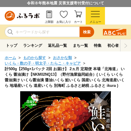
令和８年熊本地震 災害支援寄付受付について
上限額
お気に入り
カート
メニュー
検索
トップ
ランキング
返礼品一覧
まち一覧
特集
初心者ガイド
ホーム
ものから探す
おさかな類
いくら・数の子・明太子・たらこ・キャビア
計500g【250g×1パック 2回 お届け】 2ヵ月 定期便 本場「北海道」 い
くら 醤油漬け【NKM02NQ13】（野付漁業協同組合）( いくら いくら
醤油漬け いくら醤油漬 醤油いくら 鮭いくら 国産いくら 北海道産いく
ら 地場産いくら 道産いくら 別海町 ふるさと納税 ふるさと ikura )