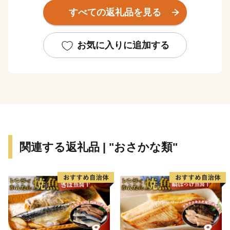
「風蓮湖」があり、野付風蓮道立自然公園を形成するな
すべての返礼品を見る
ど、様々な景観を有しています。
町内には、１０万頭以上（町人口の約７倍以上）の牛
たちが暮らしており、生乳生産量は「日本一」です。ま
お気に入りに追加する
た、沿岸部では秋鮭・アサリやホッキ・ホタテ・希少価
値の高いホッカイシマエビなど様々な海産物が豊富に水
揚げされています。
関連する返礼品 | "おさかな類"