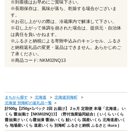
※到着後はお早めにご賞味下さい。
※長期保存は、風味が落ち、乾燥する場合がございま
す。
※お召し上がりの際は、冷蔵庫内で解凍して下さい。
※召し上がって体調を崩された場合は、提供元・自治体
は責任を負いかねます。
※ふるさと納税による寄附申込みのキャンセル、ふるさ
と納税返礼品の変更・返品はできません。あらかじめご
了承ください。
※商品コード: NKM02NQ13
まちから探す
北海道
北海道別海町
北海道 別海町の返礼品一覧
計500g【250g×1パック 2回 お届け】 2ヵ月 定期便 本場「北海道」 い
くら 醤油漬け【NKM02NQ13】（野付漁業協同組合）( いくら いくら
醤油漬け いくら醤油漬 醤油いくら 鮭いくら 国産いくら 北海道産いく
ら 地場産いくら 道産いくら 別海町 ふるさと納税 ふるさと ikura )