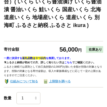
合）( いくら いくら醤油漬け いくら醤油
漬 醤油いくら 鮭いくら 国産いくら 北海
道産いくら 地場産いくら 道産いくら 別
海町 ふるさと納税 ふるさと ikura )
56,000
寄付金額
在庫あり
円
一度に決済する
返礼品数は３つ以内
を推奨しております。
🔰ふるさと納税が初めての方、詳しく知りたい方は
こちら
でご確認ください。
ふるさと納税では原則として自己負担額の2,000円を除いた全額が控除の対象となり
ます。控除の対象となる寄付金額は、収入や家族構成などに応じて一定の上限があ
りますのでご注意ください。
仕組みについて知る
上限額を調べる
数量