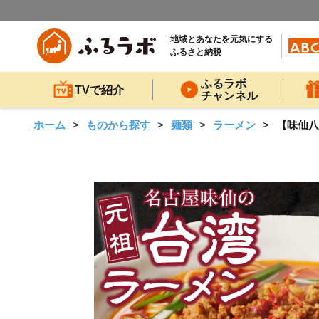
地域とあなたを元気にする
ふるさと納税
ふるラボ
TVで紹介
チャンネル
ホーム
ものから探す
麺類
ラーメン
【味仙八