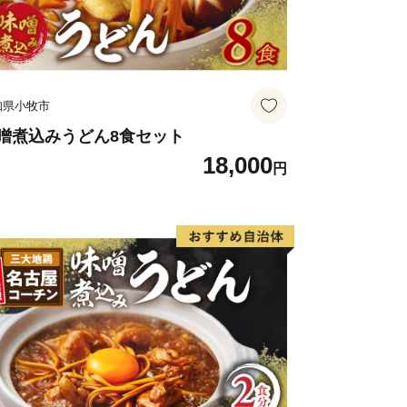
知県小牧市
噌煮込みうどん8食セット
18,000
円