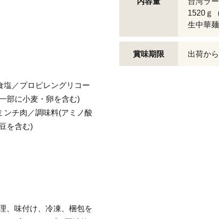
内容量
台湾ラー
1520
生中華麺
賞味期限
出荷から
、食塩／プロピレングリコー
一部に小麦・卵を含む)
ミンチ肉／調味料(アミノ酸
豆を含む)
理、味付け、冷凍、梱包を