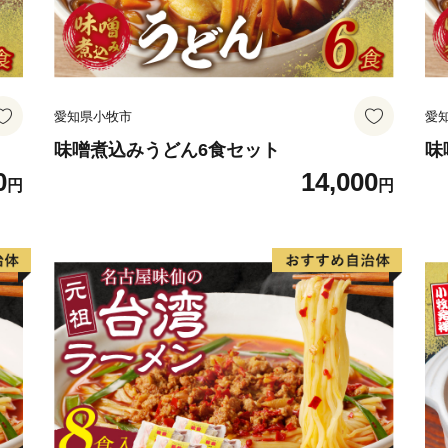
愛知県小牧市
愛
味噌煮込みうどん6食セット
味
0
14,000
円
円