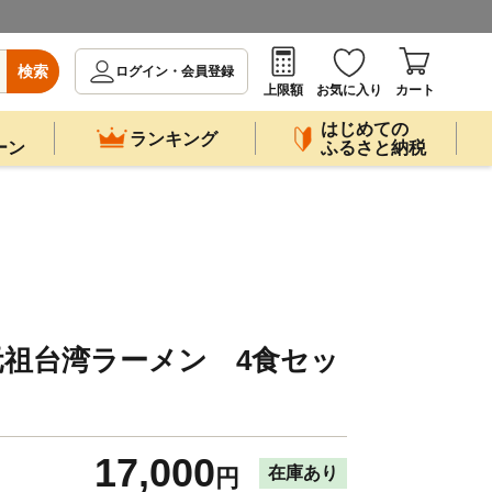
検索
ログイン・会員登録
上限額
お気に入り
カート
はじめての
ランキング
ーン
ふるさと納税
元祖台湾ラーメン 4食セッ
17,000
在庫あり
円