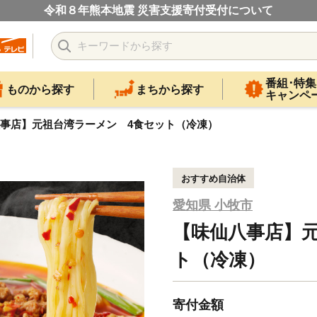
令和８年熊本地震 災害支援寄付受付について
番組･特集
ものから探す
まちから探す
キャンペ
事店】元祖台湾ラーメン 4食セット（冷凍）
おすすめ自治体
愛知県 小牧市
【味仙八事店】
ト（冷凍）
寄付金額