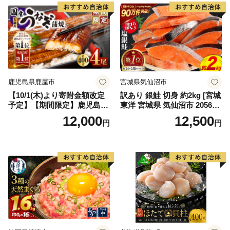
鹿児島県鹿屋市
宮城県気仙沼市
【10/1(木)より寄附金額改定
訳あり 銀鮭 切身 約2kg [宮城
予定】【期間限定】鹿児島県
東洋 宮城県 気仙沼市 205649
大隅産うなぎ蒲焼4尾（400
91] 鮭 魚介類 海鮮 訳アリ 規
12,000
12,500
円
円
g） KN007-023
格外 不揃い さけ サケ 鮭切身
シャケ 切り身 冷凍 家庭用 お
かず 弁当 支援 サーモン 銀鮭
切り身 魚 わけあり