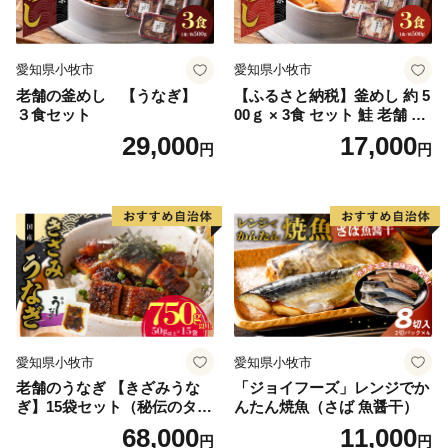
愛知県小牧市
愛知県小牧市
老舗の釜めし 【うなぎ】
【ふるさと納税】釜めし 約 5
３食セット
00ｇ × 3食 セット 鮭 老舗 急
速冷凍 レンチン 時短 簡単調
29,000
17,000
円
円
理 食品 加工品 海鮮 手作り
ほくほく ご飯 お弁当 おにぎ
り お茶漬け お取り寄せ お取
り寄せグルメ 愛知県 小牧市
送料無料
愛知県小牧市
愛知県小牧市
老舗のうなぎ 【きざみうな
「ジョイフーズ」レンジでか
ぎ】15袋セット（秘伝のタレ
んたん焼魚（さば 魚醤干）
付）
68,000
11,000
円
円