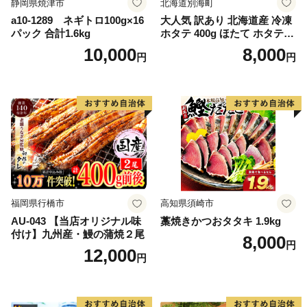
静岡県焼津市
北海道別海町
a10-1289 ネギトロ100g×16
大人気 訳あり 北海道産 冷凍
パック 合計1.6kg
ホタテ 400g ほたて ホタテ
帆立 貝柱 海鮮 魚介類 刺身
10,000
8,000
円
円
大粒 天然 海鮮 ランキング 大
人気 人気 おすすめ 訳あり ）
福岡県行橋市
高知県須崎市
AU-043 【当店オリジナル味
藁焼きかつおタタキ 1.9kg
付け】九州産・鰻の蒲焼２尾
8,000
円
12,000
円