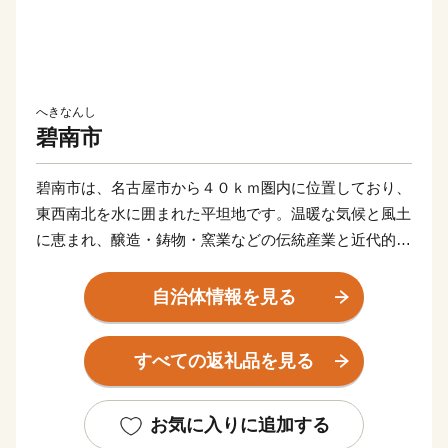
へきなんし
碧南市
碧南市は、名古屋市から４０ｋｍ圏内に位置しており、
東西南北を水に囲まれた平坦地です。温暖な気候と風土
に恵まれ、醸造・鋳物・窯業などの伝統産業と近代的な
輸送機器関連産業が発展し、さらには商業、農業、漁業
と調和のとれた産業構造となっています。
自治体情報を見る
すべての返礼品を見る
お気に入りに追加する