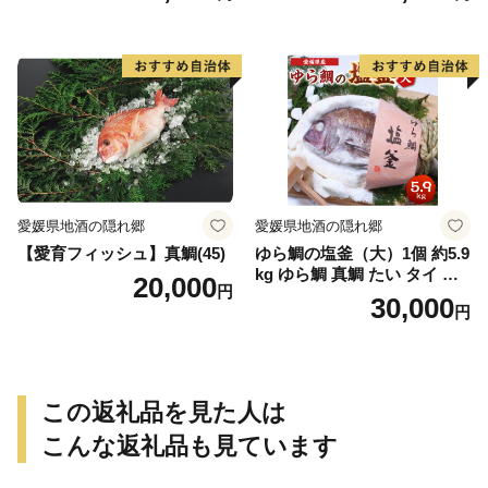
愛媛県地酒の隠れ郷
愛媛県地酒の隠れ郷
【愛育フィッシュ】真鯛(45)
ゆら鯛の塩釜（大）1個 約5.9
kg ゆら鯛 真鯛 たい タイ 鯛
20,000
円
塩釜焼き 塩釜 魚 魚介類 海鮮
30,000
円
祝い事 お祝い ハレの日 食品
冷蔵 宝水産 国産 由良半島 愛
媛県【えひめの町（超）推
し！（愛南町）】(295)
この返礼品を見た人は
こんな返礼品も見ています