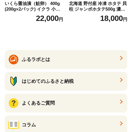
いくら醤油漬（鮭卵） 400g
北海道 野付産 冷凍 ホタテ 貝
(200g×2パック) イクラ 小分
柱 ジャンボホタテ500g 濃厚
け いくら醤油漬 鮭いくら い
な旨味と甘み （ほたて ホタ
22,000
18,000
円
円
くら醤油漬け 鮭 鮭卵 ikura
テ 帆立 貝柱 ホタテ貝柱 大玉
醤油いくら 冷凍いくら いく
大粒 北海道 別海 野付 ふるさ
ら北海道 醤油鮭いくら 人気
と納税）
大好評品 北海道 白糠町
ふるラボとは
はじめてのふるさと納税
よくあるご質問
コラム