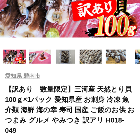
愛知県 碧南市
【訳あり 数量限定】三河産 天然とり貝
100ｇ×1パック 愛知県産 お刺身 冷凍 魚
介類 海鮮 海の幸 寿司 国産 ご飯のお供 お
つまみ グルメ やみつき 訳アリ H018-
049