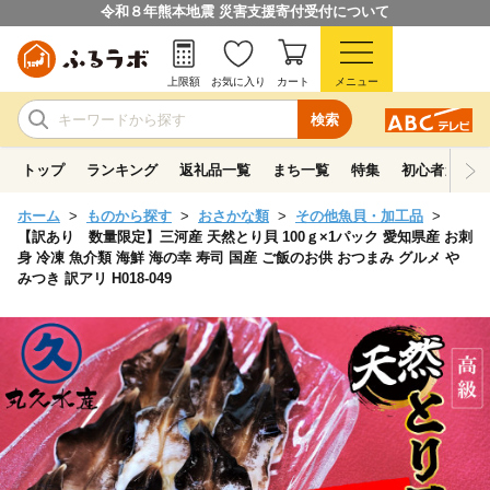
令和８年熊本地震 災害支援寄付受付について
上限額
お気に入り
カート
メニュー
検索
トップ
ランキング
返礼品一覧
まち一覧
特集
初心者ガイド
ホーム
ものから探す
おさかな類
その他魚貝・加工品
【訳あり 数量限定】三河産 天然とり貝 100ｇ×1パック 愛知県産 お刺
身 冷凍 魚介類 海鮮 海の幸 寿司 国産 ご飯のお供 おつまみ グルメ や
みつき 訳アリ H018-049