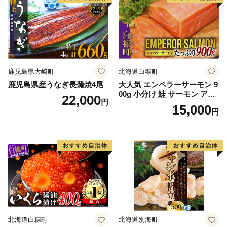
鹿児島県大崎町
北海道白糠町
鹿児島県産うなぎ長蒲焼4尾
大人気 エンペラーサーモン 9
00g 小分け 鮭 サーモン アト
22,000
円
ランティックサーモン 水産
15,000
円
庁長官賞 受賞 さけ シャケ し
ゃけ sake カルパッチョ ソテ
ー レアステーキ 人気 高級 大
満足 美味しい 贈答 生食用 刺
身 お刺身 刺し身 魚介類 海鮮
冷凍 厚切り 薄切り ふるさと
納税 ふるさとチョイス チョ
イス 北海道 白糠町
北海道白糠町
北海道別海町