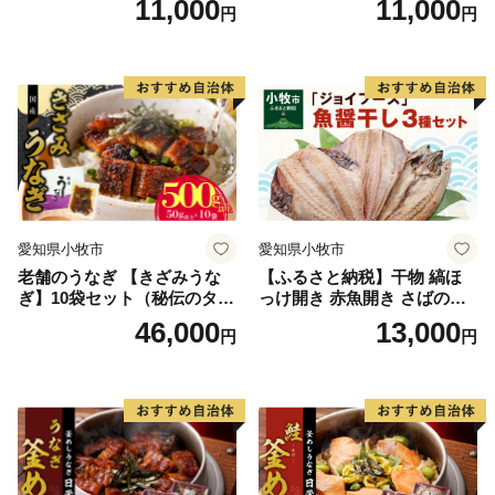
11,000
11,000
円
円
愛知県小牧市
愛知県小牧市
老舗のうなぎ 【きざみうな
【ふるさと納税】干物 縞ほ
ぎ】10袋セット（秘伝のタレ
っけ開き 赤魚開き さばの開
付）
き 魚醤干し 3種 セット 詰め
46,000
13,000
円
円
合わせ 魚 おかず 肉厚 おいし
い さば 赤魚 縞ホッケ ジョイ
フーズ 魚貝類 お取り寄せ お
取り寄せグルメ 魚醤 ナンプ
ラー 愛知県 小牧市 冷凍 送料
無料