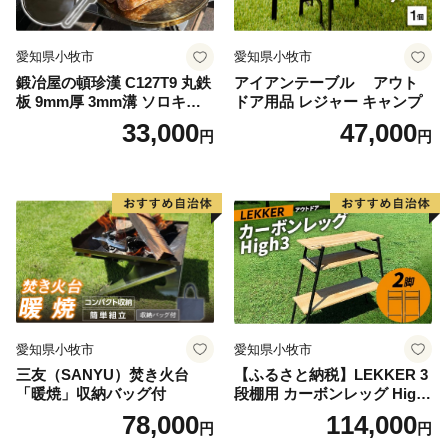
愛知県小牧市
愛知県小牧市
鍛冶屋の頓珍漢 C127T9 丸鉄
アイアンテーブル アウト
板 9mm厚 3mm溝 ソロキャ
ドア用品 レジャー キャンプ
ンプ用 専用ハンドル付き ス
33,000
47,000
円
円
ノーピーク アルミパーソナ
ルクッカーサイズ
愛知県小牧市
愛知県小牧市
三友（SANYU）焚き火台
【ふるさと納税】LEKKER 3
「暖焼」収納バッグ付
段棚用 カーボンレッグ High
3 2脚 キャンプ アウトドア ソ
78,000
114,000
円
円
ロキャン カーボン アウトド