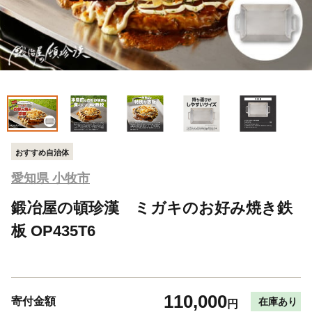
おすすめ自治体
愛知県 小牧市
鍛冶屋の頓珍漢 ミガキのお好み焼き鉄
板 OP435T6
110,000
寄付金額
在庫あり
円