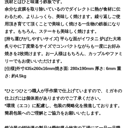
洗材とはひと味違う鉄板です。
余分な皮膜を取り除いているのでダイレクトに熱が食材に伝
わるため、よりふっくら、美味しく焼けます。繰り返しご使
用頂き育てて頂くことで美味しく焼ける一生物の鉄板になり
ます。もちろん、ステーキも美味しく焼けます。
[持ち運びがしやすいサイズ] 平らな面がイワタニ 炉ばた大将
炙りやに丁度乗るサイズでコンパクトながらも一度にお好み
焼きを2枚焼けます。お一人様はもちろん、カップルやファミ
リーでもお使いいただけます。
[仕様]外寸435x260x16mm焼き面: 280x190mm 厚さ: 6mm 重
さ: 約4.5kg
*ひとつひとつ職人が手作業で仕上げていますので、ミガキの
仕上げには個体差がありますのでご了承ください。
*環境（エコ）に配慮し、包装の簡略化を推進しております。
簡易包装へのご理解とご協力をお願いいたします。
鍛冶屋の頓珍漢の製品は愛知県小牧市の工場にて一品一品職