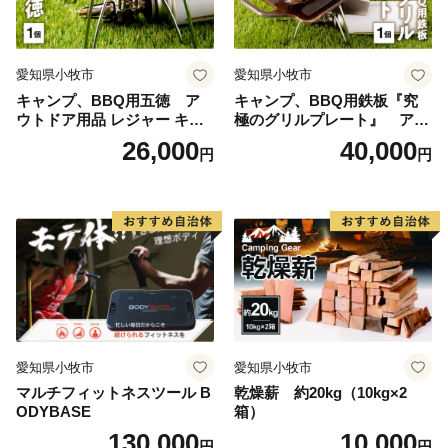
愛知県小牧市
愛知県小牧市
キャンプ、BBQ用五徳 ア
キャンプ、BBQ用鉄板『究
ウトドア用品 レジャー キャ
極のグリルプレート』 アウ
ンプ バーベキュー BBQ 五徳
トドア用品 レジャー キャン
26,000
40,000
円
円
プ バーベキュー BBQ 鉄板
愛知県小牧市
愛知県小牧市
マルチフィットネスツール B
乾燥薪 約20kg（10kg×2
ODYBASE
箱）
130,000
10,000
円
円