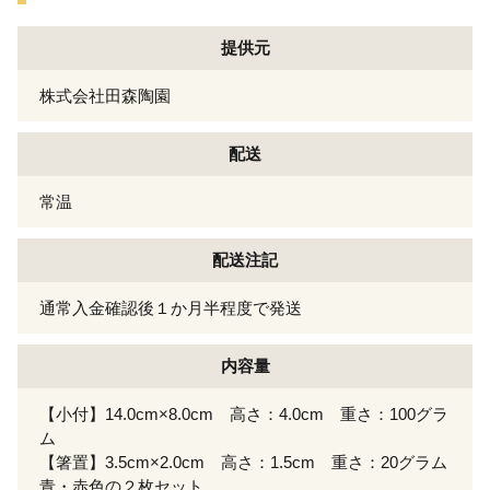
提供元
株式会社田森陶園
配送
常温
配送注記
通常入金確認後１か月半程度で発送
内容量
【小付】14.0cm×8.0cm 高さ：4.0cm 重さ：100グラ
ム
【箸置】3.5cm×2.0cm 高さ：1.5cm 重さ：20グラム
青・赤色の２枚セット