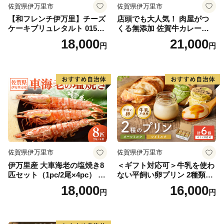
佐賀県伊万里市
佐賀県伊万里市
【和フレンチ伊万里】チーズ
店頭でも大人気！ 肉屋がつ
ケーキブリュレタルト 015-F
くる無添加 佐賀牛カレーパ
205
ン 10個 数量限定 155-J696
18,000
21,000
円
円
佐賀県伊万里市
佐賀県伊万里市
伊万里産 大車海老の塩焼き8
＜ギフト対応可＞牛乳を使わ
匹セット（1pc/2尾×4pc） 01
ない平飼い卵プリン 2種類セ
0-C167
ット計6個 129-F289
18,000
16,000
円
円