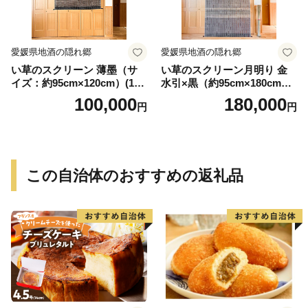
愛媛県地酒の隠れ郷
愛媛県地酒の隠れ郷
い草のスクリーン 薄墨（サ
い草のスクリーン月明り 金
イズ：約95cm×120cm）(14
水引×黒（約95cm×180cm）
6)
(147)
100,000
180,000
円
円
この自治体のおすすめの返礼品