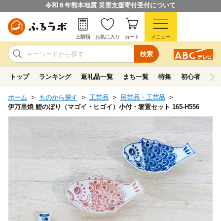
令和８年熊本地震 災害支援寄付受付について
上限額
お気に入り
カート
メニュー
検索
トップ
ランキング
返礼品一覧
まち一覧
特集
初心者ガイド
ホーム
ものから探す
工芸品
民芸品・工芸品
伊万里焼 鯉のぼり（マゴイ・ヒゴイ）小付・箸置セット 165-H556