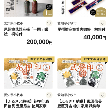
愛知県小牧市
愛知県小牧市
尾州塗花器麻張「一閑」曙
尾州塗麻布着夫婦箸 桐箱付
塗 桐箱付
40,000
円
200,000
円
愛知県小牧市
愛知県小牧市
【ふるさと納税】花押印 織
【ふるさと納税】織田信長
田信長 豊臣秀吉 徳川家康 3
豊臣秀吉 徳川家康 武将印 3