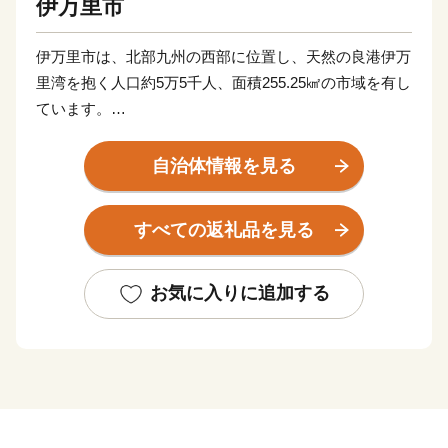
伊万里市
伊万里市は、北部九州の西部に位置し、天然の良港伊万
里湾を抱く人口約5万5千人、面積255.25㎢の市域を有し
ています。
古伊万里や石炭の積出港として栄え、「古伊万里文化」
自治体情報を見る
の香りが漂う焼き物などを市内の随所で見ることができ
る風光明媚なまちです。
すべての返礼品を見る
全国的に評判の高い伊万里牛は、肉質はきめ細かで柔ら
かく、とろけるほどの美味しさです。由緒ある枝肉共励
お気に入りに追加する
会で多くの賞に輝くなど、伊万里を代表する特産物で
す。
大川内山は、伊万里焼の窯元が軒を連ねており、楽しみ
ながら散策ができます。「秘窯の里」にふさわしい山水
画のような風景と窯場の煙突が印象的です。