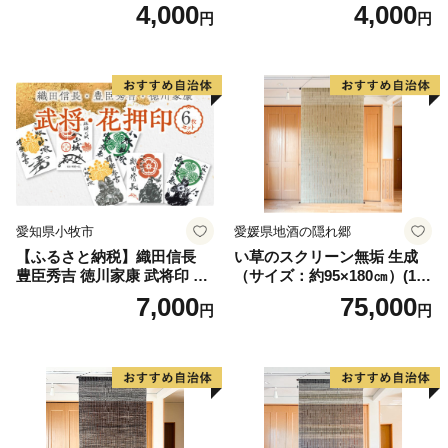
枚 セット 戦国 武将 小牧山城
枚 セット イラスト 戦国 武将
4,000
4,000
円
円
墨絵 龍画師 書道アーティス
小牧山城 墨絵 龍画師 書道ア
ト 池谷公智 渾身の一作 作品
ーティスト 池谷公智 渾身の
雑貨 工芸品 グッズ 愛知県 小
一作 作品 雑貨 工芸品 グッズ
牧市 お取り寄せ 送料無料
愛知県 小牧市 お取り寄せ 送
料無料
愛知県小牧市
愛媛県地酒の隠れ郷
【ふるさと納税】織田信長
い草のスクリーン無垢 生成
豊臣秀吉 徳川家康 武将印 花
（サイズ：約95×180㎝）(14
押印 6枚 セット イラスト 戦
3)
7,000
75,000
円
円
国 武将 小牧山城 墨絵 龍画師
書道アーティスト 池谷公智
渾身の一作 作品 雑貨 工芸品
グッズ 愛知県 小牧市 お取り
寄せ 送料無料