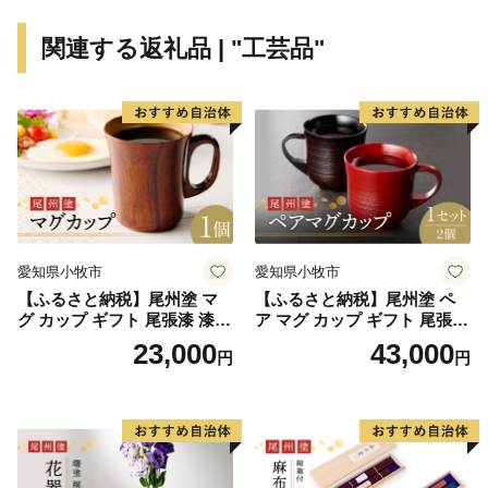
関連する返礼品 | "工芸品"
愛知県小牧市
愛知県小牧市
【ふるさと納税】尾州塗 マ
【ふるさと納税】尾州塗 ペ
グ カップ ギフト 尾張漆 漆
ア マグ カップ ギフト 尾張漆
漆器 漆器工芸 工芸品 芸術性
漆 漆器 漆器工芸 工芸品 芸術
23,000
43,000
円
円
実用性 抗菌性 美味しく安全
性 実用性 抗菌性 美味しく安
な食事 手作り 贈答用 くつろ
全な食事 手作り 贈答用 くつ
ぎ おうち時間 プレゼント 抗
ろぎ おうち時間 プレゼント
ウイルス効果 お取り寄せ 愛
抗ウイルス効果 お取り寄せ
知県 小牧市 送料無料
愛知県 小牧市 送料無料