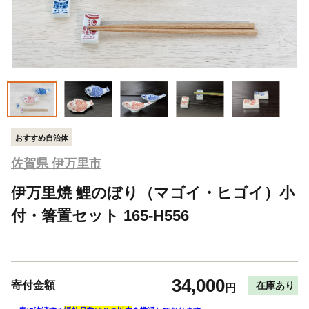
おすすめ自治体
佐賀県 伊万里市
伊万里焼 鯉のぼり（マゴイ・ヒゴイ）小
付・箸置セット 165-H556
34,000
寄付金額
在庫あり
円