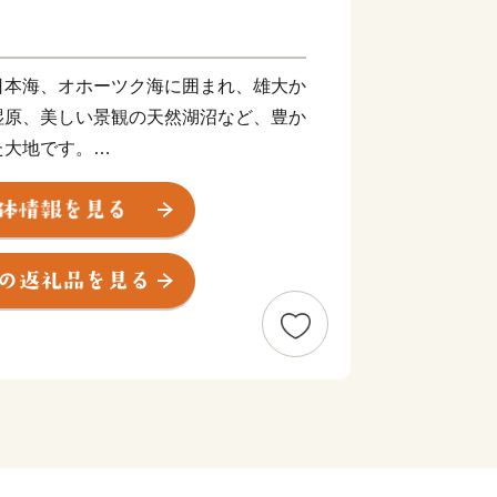
日本海、オホーツク海に囲まれ、雄大か
湿原、美しい景観の天然湖沼など、豊か
た大地です。
時に、亜寒帯気候の南限に位置し、年間
平均降水量は700～1,700mm程度と、
響もほとんどありません。
ラベンダーやライラックの花が咲くさわ
し、山々が赤や黄に染まる紅葉の秋。そ
スノーボードなどのウインタースポーツ
り変わりがはっきりとし、多彩な表情を
を背景とした、風光明媚な景色や体験
地の新鮮で豊富な素材を生かした安全で
な魅力です。