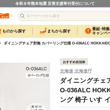
令和８年熊本地震 災害支援寄付受付について
番組･特集
ものから探す
まちから探す
キャンペ
ダイニングチェア肘無 カバーリング仕様 O-036ALC HOKKAIDO 
おすすめ自治体
北海道 北海道庁
ダイニングチェ
O-036ALC HO
ング 椅子 いす イス