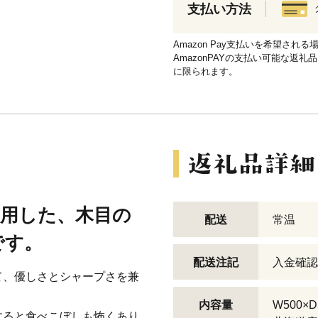
支払い方法
Amazon Pay支払いを希望さ
AmazonPAYの支払い可能な返礼
に限られます。
使用した、木目の
配送
常温
です。
配送注記
入金確認
て、優しさとシャープさを兼
内容量
W500×D
すると食べこぼしも怖くあり