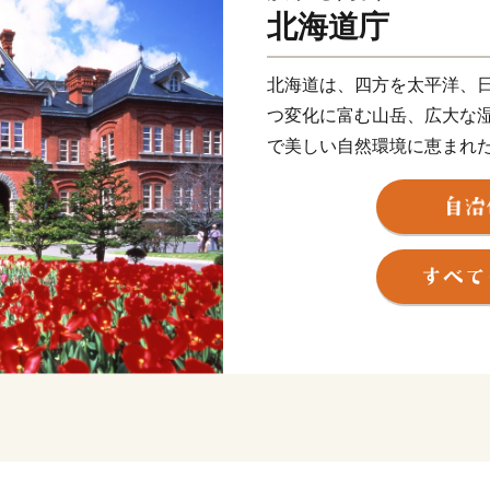
北海道庁
北海道は、四方を太平洋、
つ変化に富む山岳、広大な
で美しい自然環境に恵まれ
温帯気候の北限であると同
の平均気温は６～10℃程度、
冷涼低湿で梅雨や台風の影
花が一斉に咲き乱れる春。
やかな夏。川にサケが遡上
して、スキー、スケート、
が楽しめる冬と、四季の移
見せてくれます。
この四季折々の自然の恵み
型・滞在型の観光、海や大
美味しい食も北海道の大き