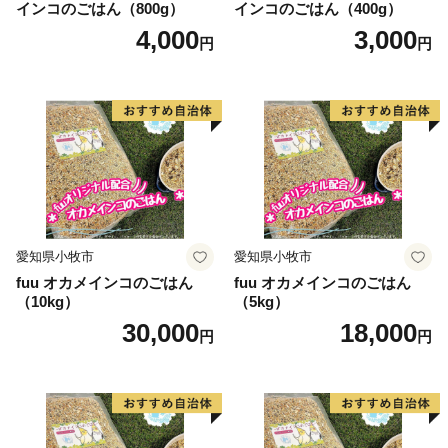
インコのごはん（800g）
インコのごはん（400g）
ねて、感謝の気持ちをお送りさせていただきます。
4,000
3,000
円
円
【ご注意】
・返礼品の送付は、武蔵野市外にお住まいの方に限らせ
ていただきます。
・寄附の年度内の回数制限はございません。
・返礼品の送付は、1～2ヶ月程度かかることがありま
す。
・返礼品の選択は、10品までとさせていただきます。
・返礼品の写真はイメージです。
愛知県小牧市
愛知県小牧市
fuu オカメインコのごはん
fuu オカメインコのごはん
（10kg）
（5kg）
30,000
18,000
円
円