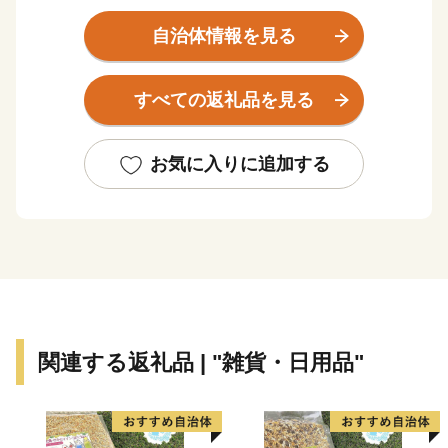
宅都市としてスタートしました。
自治体情報を見る
本市は、施策の計画・展開にあたって、早くから市民参
加を掲げ、先駆的に取り組んできました。高い市民意識
すべての返礼品を見る
に基づいて策定された長期計画(10年から12年周期)とこ
れを見直す調整計画は、豊かな財政力に支えられて着実
に実行され、緑豊かな住宅都市と教育・福祉・健康・文
お気に入りに追加する
化・スポーツ・情報などの生活型の産業が高度に集積し
て、調和した「生活核都市」として発展し、住んでみた
い街としてそのイメージが定着しています。
現在は、人口約14万8千人（令和4年4月1日現在）、新
宿から約12キロメートル、電車で約20分の至近にあ
り、23区と多摩地区を結ぶ東京の『芯』となっていま
す。
関連する返礼品 | "雑貨・日用品"
市内を東西に貫通するJR中央線に沿って主に三駅圏に
分かれています。市の玄関として、デパートや専門店な
どの商業集積をもつ吉祥寺圏。三鷹駅から北側に伸びる