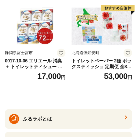
カテキン配合
とめ買い 防災 常備品 ペーパ
ー 消耗品 備蓄 送料無料 北海
道 倶知安町 日用品
静岡県富士宮市
北海道倶知安町
0017-10-06 エリエール 消臭
トイレットペーパー 2種 ボッ
＋ トイレットティシュー し
クスティッシュ 定期便 全3
っかり香るフレッシュクリア
回 日本製 まとめ買い 防災
17,000
53,000
円
円
の香り ダブル 12ロール×6パ
常備品 日用雑貨 消耗品 生活
ック 72ロール 25m トイレ
必需品 大容量 備蓄 リサイク
ットペーパー パルプ100％ 消
ル ティッシュ ペーパー まと
臭 防臭 日用品 消耗品 備蓄
め買い 雑貨 倶知安町
ふるラボとは