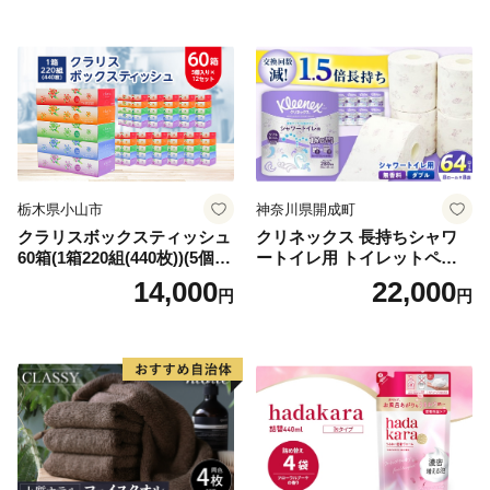
備品 日用雑貨 消耗品 生活必
備蓄 秋田県 能代市 送料無料
需品 備蓄 ペーパー 紙 北海道
《能代製紙》
倶知安町 日用品
栃木県小山市
神奈川県開成町
クラリスボックスティッシュ
クリネックス 長持ちシャワ
60箱(1箱220組(440枚))(5個入
ートイレ用 トイレットペー
り×12セット)【1256759】
パー（ダブル）64ロール(8ロ
14,000
22,000
円
円
ール×8パック) 開成町 トイレ
ットペーパーダブル 日用品
国産 新生活 ダブル SDGs 備
蓄 防災 エコ 消耗品 生活雑貨
生活用品 無香料 トイレット
ペーパー ダブル といれっと
ぺーぱー トイレ クレシア ト
イレットペーパー [BDBH002
-1]