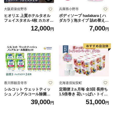
大阪府泉佐野市
兵庫県小野市
ヒオリエ 上質ホテルタオル
ボディソープ hadakara ( ハ
フェイスタオル 4枚 カカオ
ダカラ ) 泡タイプ 詰め替え 4
【タオル 泉州タオル 吸水 普
40ml×4袋 ボディーソープ 泡
12,000
7,000
円
円
段使い 無地 シンプル 日用品
ボディソープ 泡 日用品 消耗
ふわふわ ふかふか 家族 たお
品 バス用品 大容量 いい 匂い
る 一人暮らし】
ボディ 保湿 LION ライオン
泡石鹸 石鹸 兵庫 兵庫県 小野
市
香川県観音寺市
北海道倶知安町
シルコット ウェットティッ
定期便 2ヵ月毎 全3回 長持ち
シュ ノンアルコール除菌詰
1.5倍巻き 花いっぱい トイレ
替（43枚×3P）×24袋 日用品
ットペーパー ダブル 45ｍ 計
39,000
51,000
円
円
おもちゃ 拭き取り 手拭き 外
72ロール 全18種 花柄 プリン
出時 お出かけ時 食事前 緑茶
ト ハーブ 香り付き 日本製 ま