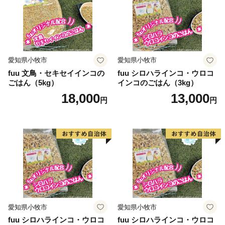
文化・行政ゾーンの中央圏。武蔵境駅を中心に、亜細亜
大学などの文教施設と、中核病院である日赤病院をもつ
武蔵境圏。市では、三域の個性を生かしつつ、全体が調
和したまちづくりを進めています。
愛知県小牧市
愛知県小牧市
また、市内には芸術家や事業家・学者などが多数居住し
fuu 文鳥・セキセイインコの
fuu シロハラインコ・ウロコ
ています。市民の意識も高く、水準の高い行政が求めら
ごはん（5kg）
インコのごはん（3kg）
れることと、堅固な財政基盤を背景に、全国でも指折り
18,000
13,000
円
円
の先駆的な施策を展開してきました。例えば、元祖コミ
ュニティバス「ムーバス」、地域の方が年間1,000万円
を上限とした補助を得てデイサービスやショートステイ
などを展開するテンミリオンハウス、農山漁村と協力し
子どもたちが授業の一環として自然体験をするセカンド
スクール、0歳から3歳の子育て支援施設である「0123
吉祥寺・はらっぱ」などがあります。
愛知県小牧市
愛知県小牧市
武蔵野市ふるさと応援寄附
fuu シロハラインコ・ウロコ
fuu シロハラインコ・ウロコ
1万円以上寄附をしていただいた方には、まちのPRも兼