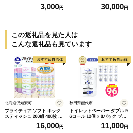
3,000
30,000
円
円
この返礼品を見た人は
こんな返礼品も見ています
北海道倶知安町
秋田県能代市
ブライティア ソフト ボック
トイレットペーパー ダブル 9
スティッシュ 200組 400枚 60
6ロール 12個 × 8パック ブラ
箱 日本製 まとめ買い ティッ
ンカ 再生紙 100％ 芯あり 日
16,000
11,000
円
円
シュ リサイクル 長持 防災 常
用品 消耗品 無香料 生活用品