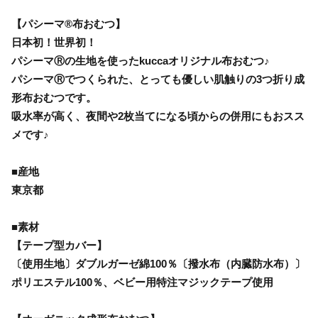
【パシーマ®布おむつ】
日本初！世界初！
パシーマⓇの生地を使ったkuccaオリジナル布おむつ♪
パシーマⓇでつくられた、とっても優しい肌触りの3つ折り成
形布おむつです。
吸水率が高く、夜間や2枚当てになる頃からの併用にもおスス
メです♪
■産地
東京都
■素材
【テープ型カバー】
〔使用生地〕ダブルガーゼ綿100％〔撥水布（内臓防水布）〕
ポリエステル100％、ベビー用特注マジックテープ使用