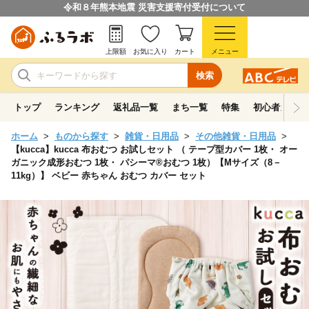
令和８年熊本地震 災害支援寄付受付について
上限額
お気に入り
カート
メニュー
検索
トップ
ランキング
返礼品一覧
まち一覧
特集
初心者ガイド
ホーム
ものから探す
雑貨・日用品
その他雑貨・日用品
【kucca】kucca 布おむつ お試しセット （ テープ型カバー 1枚・ オー
ガニック成形おむつ 1枚・ パシーマ®おむつ 1枚）【Mサイズ（8－
11kg）】 ベビー 赤ちゃん おむつ カバー セット