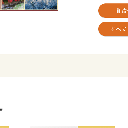
に囲まれ、また山あいには
季折々の姿を楽しむことがで
めて造られた大井ダムと恵
います。その他、阿木川ダ
あり、ダムが多い市として
歴史的な観光資源としては
宿、南部には800年の歴史
雰囲気漂う日本大正村があ
ター運営されている全長25
れています。
平成16年10月、旧恵那市
町、明智町、串原村、上矢
生しました。
"