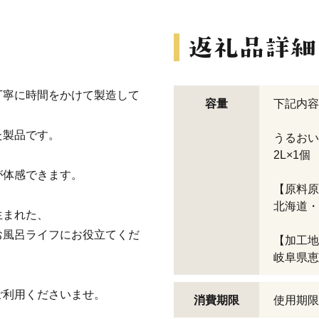
丁寧に時間をかけて製造して
容量
下記内容
た製品です。
うるおい
2L×1個
が体感できます。
【原料原
北海道・
生まれた、
お風呂ライフにお役立てくだ
【加工地
岐阜県恵
ご利用くださいませ。
消費期限
使用期限