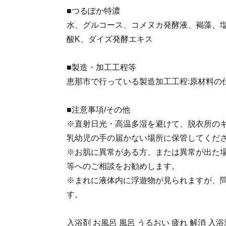
■つるぽか特濃
水、グルコース、コメヌカ発酵液、褐藻、塩
酸K、ダイズ発酵エキス
■製造・加工工程等
恵那市で行っている製造加工工程:原材料の
■注意事項/その他
※直射日光・高温多湿を避けて、脱衣所の
乳幼児の手の届かない場所に保管してくだ
※お肌に異常がある方、または異常が出た
等へのご相談をお勧めします。
※まれに液体内に浮遊物が見られますが、
す。
入浴剤 お風呂 風呂 うるおい 疲れ 解消 入浴