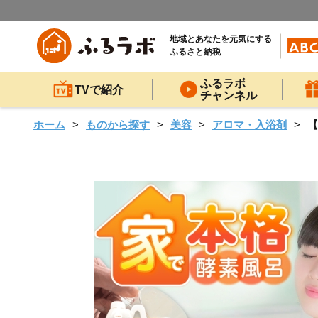
地域とあなたを元気にする
ふるさと納税
ふるラボ
TVで紹介
チャンネル
ホーム
ものから探す
美容
アロマ・入浴剤
【