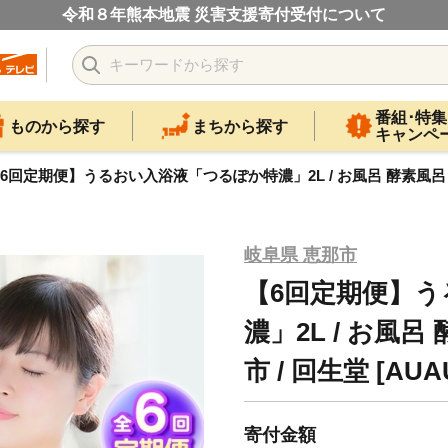
令和８年熊本地震 災害支援寄付受付について
番組･特集
ものから探す
まちから探す
キャンペ
6回定期便】うるおい入浴液「つるぽか特濃」2L / お風呂 酵素風呂 乳酸菌 
岐阜県 恵那市
【6回定期便】
濃」2L / お風呂
市 / 回生堂 [AUA
寄付金額