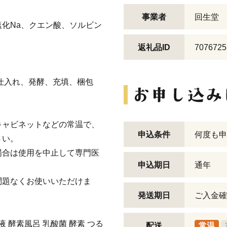
事業者
回生堂 
化Na、クエン酸、ソルビン
返礼品ID
7076725
仕入れ、発酵、充填、梱包
キャビネットなどの常温で、
申込条件
何度も申
さい。
場合は使用を中止して専門医
申込期日
通年
問題なくお使いいただけま
発送期日
ご入金確
液 酵素風呂 乳酸菌 酵素 つる
配送
常温