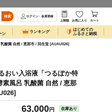
検索
ログイン・会員登録
上限額
お気に入り
カート
はじめての
ランキング
ーン
ふるさと納税
自然 / 恵那市 / 回生堂 [AUAU026]
うるおい入浴液「つるぽか特
 酵素風呂 乳酸菌 自然 / 恵那
U026]
63,000
在庫あり
円