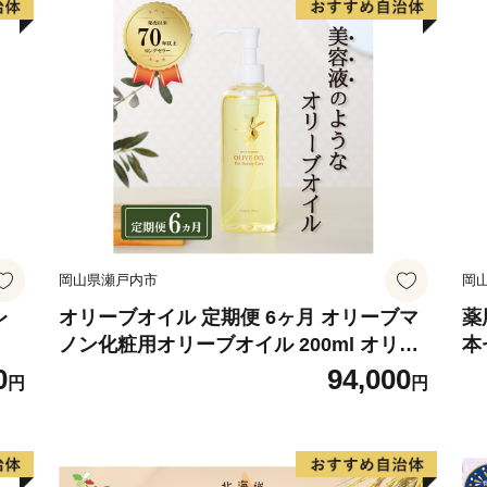
岡山県瀬戸内市
岡
レ
オリーブオイル 定期便 6ヶ月 オリーブマ
薬
ノン化粧用オリーブオイル 200ml オリー
本
ブ オイル 美容 スキンケア 化粧用 油 オリ
0
94,000
円
円
ーブ油 お楽しみ