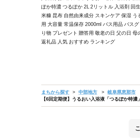
ぽか特濃 つるぽか 2L 2リットル 入浴剤 回
米糠 昆布 自然由来成分 スキンケア 保湿 う
用 大容量 常温保存 2000ml バス用品 バス
り物 プレゼント 贈答用 敬老の日 父の日 母
返礼品 人気 おすすめ ランキング
まちから探す
中部地方
岐阜県恵那市
【6回定期便】うるおい入浴液「つるぽか特濃」2L / 