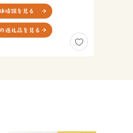
木曽川や阿木川、矢作川などが流れ、四
きます。大正13年に木曽川をせき止
那峡周辺は、県立自然公園に指定されて
ムや矢作ダム、小里川ダムなどのダムも
知られています。
、中心市街地を横断する中山道大井
を持つ女城主の城下町の岩村、レトロな
る明智があります。これらは、第三セク
.1キロメートルの明知鉄道によって結ば
と恵那郡の5つの町村（岩村町、山岡
作町）が新設合併し、新恵那市として誕