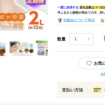
一度に決済する
返礼品数は３つ以
🔰ふるさと納税が初めての方、詳
仕組みについて知る
数量
お気
お
支払い方法