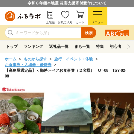
令和８年熊本地震 災害支援寄付受付について
上限額
お気に入り
カート
メニュー
検索
トップ
ランキング
返礼品一覧
まち一覧
特集
初心者ガイド
ホーム
ものから探す
旅行・イベント・体験
お食事券・入場券・優待券
【高島屋選定品】＜鄙茅＞ペアお食事券（２名様） UT-08 TSY-02-
08