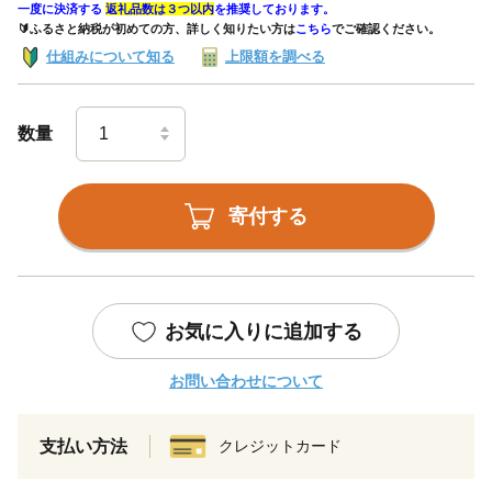
一度に決済する
返礼品数は３つ以内
を推奨しております。
🔰ふるさと納税が初めての方、詳しく知りたい方は
こちら
でご確認ください。
仕組みについて知る
上限額を調べる
数量
寄付する
お気に入りに追加する
お問い合わせについて
支払い方法
クレジットカード