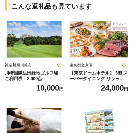
こんな返礼品も見ています
神奈川県川崎市
東京都文京区
川崎国際生田緑地ゴルフ場
【東京ドームホテル】 3階 ス
ご利用券 3,000点
ーパーダイニング リラッサ
ランチブッフェ お食事券 大
10,000
24,000
円
円
人1名様分 関東 東京 ご利用
券 ランチ 昼食 食事券 レスト
ラン ブッフェ 東京都 お食事
券