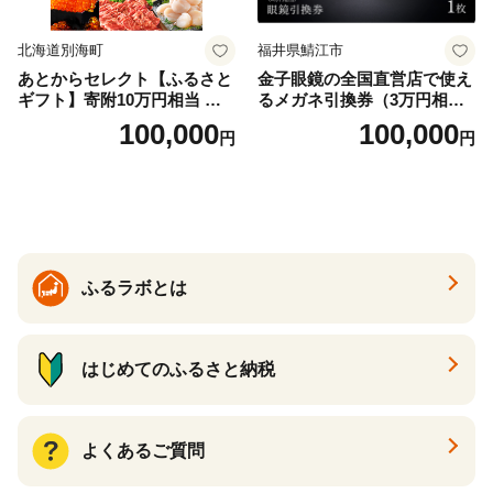
北海道別海町
福井県鯖江市
あとからセレクト【ふるさと
金子眼鏡の全国直営店で使え
ギフト】寄附10万円相当 あ
るメガネ引換券（3万円相
とから選べる！ ギフト いく
当） Bronze
100,000
100,000
円
円
ら ほたて 海鮮 牛肉 別海町
ケーキ アイス （ 後から 選べ
る カタログ カタログポイン
ト カタログギフト あとから
カタログ あとからカタログ
ポイント あとからカタログ
ギフト ふるさと納税 ）
ふるラボとは
はじめてのふるさと納税
よくあるご質問