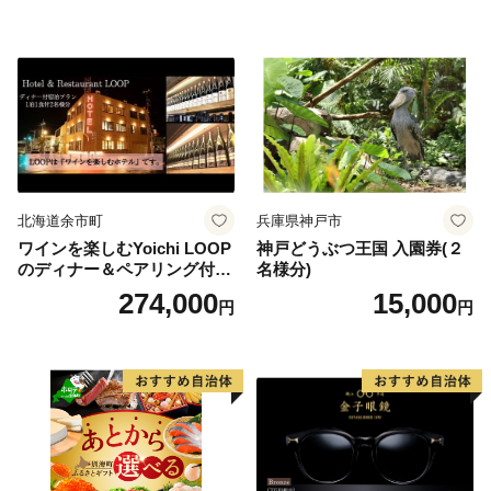
北海道余市町
兵庫県神戸市
ワインを楽しむYoichi LOOP
神戸どうぶつ王国 入園券(２
のディナー＆ペアリング付宿
名様分)
泊プラン＜デラックスツイン
274,000
15,000
円
円
＞