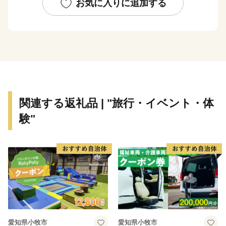
で、春にはほのかなお茶のいい香りに包まれます。
お気に入りに追加する
他にも、多気町でしか栽培出来ない特産の伊勢いもや、
多気町発祥の前川次郎柿など、町の名の由来のとおり、
かねてから多くの産品が栽培されてきました。
多気町の自慢は、これらの豊富な食材だけではありませ
ん。前述の松阪牛肥育農家直営レストランや、伊勢いも
料理専門店、ある全国紙で全国2位に輝いた農園レスト
関連する返礼品 | "旅行・イベント・体
ラン、清流宮川の畔で絶景を観ながら味わえる茅葺き日
験"
本料理などなど、魅力的な飲食店が多数あります。
そして、何といっても全国的にも大変珍しい高校生が運
営するレストラン、その名も「高校生レストラン まご
の店」があり、営業日は多くのお客様で賑わっていま
す。
私たちは、地域の産品を大切に、食の取り組みを進め、
紡いできた農山村の原風景と営みを大切にしながら、次
愛知県小牧市
愛知県小牧市
世代への引き継いでいきたいと考えています。