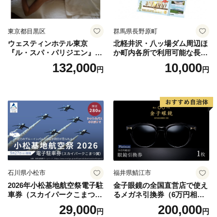
東京都目黒区
群馬県長野原町
ウェスティンホテル東京
北軽井沢・八ッ場ダム周辺ほ
『ル・スパ・パリジエン』選
か町内各所で利用可能な長野
べるボディセラピー90分/1名
原町ふるさと感謝券（3,000
132,000
10,000
円
円
円分）【トラベル 観光 旅行
お土産 群馬県 長野原町 北軽
井沢】
石川県小松市
福井県鯖江市
2026年小松基地航空祭電子駐
金子眼鏡の全国直営店で使え
車券（スカイパークこまつ
るメガネ引換券（6万円相
翼） 駐車場 シャトルバスの
当） Platinum
29,000
200,000
円
円
りばすぐ 石川県 小松市