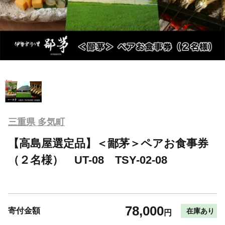
三重県 多気町
【高島屋選定品】＜鄙茅＞ペアお食事券
（２名様） UT-08 TSY-02-08
78,000
寄付金額
在庫あり
円