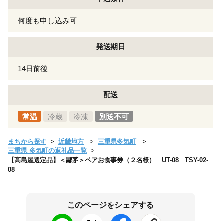
何度も申し込み可
発送期日
14日前後
配送
常温
冷蔵
冷凍
別送不可
まちから探す
近畿地方
三重県多気町
三重県 多気町の返礼品一覧
【高島屋選定品】＜鄙茅＞ペアお食事券（２名様） UT-08 TSY-02-
08
このページをシェアする