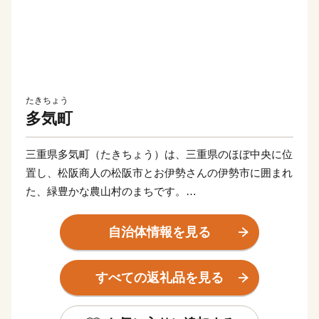
たきちょう
多気町
三重県多気町（たきちょう）は、三重県のほぼ中央に位
置し、松阪商人の松阪市とお伊勢さんの伊勢市に囲まれ
た、緑豊かな農山村のまちです。
気が多いまちと書きますが、気はかつて氣と書き、氣は
命の意味があることから、多くの命を育む場所、命を支
自治体情報を見る
えるのは食であることから、たくさんの食べ物が採れる
場所という意味があります。
すべての返礼品を見る
世界のブランド松阪牛の全体の20％を肥育する一大産地
であり、さらに日本三大茶のひとつ伊勢茶の栽培も盛ん